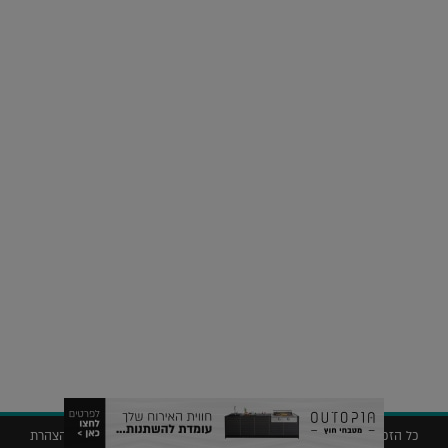
על העושר והכוח שבצבע: ריאיון עם המעצבת בטאן לורה ווד |
23.02.2026
נדל"ן
חלומות בהקיץ? כך נראה מלון היוקרה של אקירוב בפריז |
04.02.2026
כל הזכויות שמורות © 2019 ללג'יט – המגזין לאדריכלות עיצוב ונדל"ן |
הצהרת