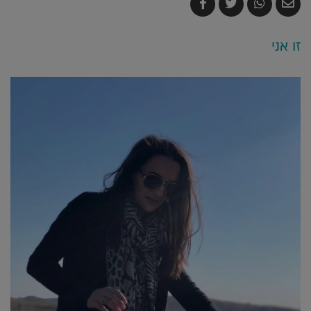
שלח
שתף
צייץ
שתף
בדואר
ב-
ב-
ב-
אלקטרוני
Whatsapp
Twitter
Facebook
זו אני