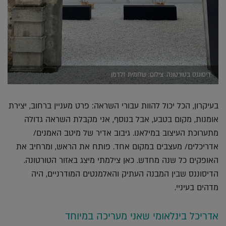
דיסוננס בטורטונה. צילום: שלומית זלדמן
בעיקרון, הכל יכול להוות עבורי השראה: פרט מעניין ברחוב, יצירת
אומנות, מקום בטבע, אבל בנוסף, אני מקבלת השראה גדולה
מתערוכת העיצוב במילאנו. גיבוב אדיר של מיטב האמנים/
אדריכלים/ מעצבים במקום אחד. פותח את הראש, ומרחיב את
האופקים כל שנה מחדש. כאן צילמתי מיצג באזור הטורטונה.
הדיסוננס שבין המבנה העתיק והאלמנטים המודרניים, היה
מדהים בעיניי.
אדריכל בינלאומי שאני מעריכה במיוחד