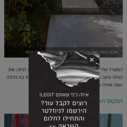
יושבות בגינה. עיצוב: שי דוד מחברת 'כרכום'. צילום: שלומית זלדמן
×
המשרד שלי ממוקם ביחידה נפרדת בבית, עם יציאה לגינה. את
הגינה עיצב חברי הטוב, שי דוד, ואני והעובדות יושבות בה הרבה.
ישנה אוירה מאוד ביתית[ וסביבת עבודה נעימה.
איזה כיף שאתם LEGIT!
המקום האהוב עליי בעולם
רוצים לקבל עוד?
הירשמו לניוזלטר
והתחילו לחלום
השראה >>