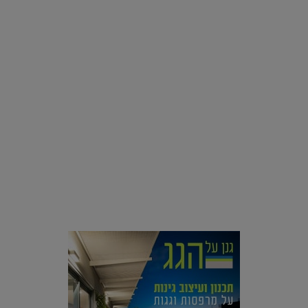
בצמחים |
15.08.2019
סביבה
הוסיפו לרשימת הדברים שנעשה אחרי: אי פרטי שכולו פארק
מים עתידני |
07.02.2021