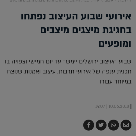
דף הבית
עיצוב
אירועי שבוע העיצוב נפתחו בחגיגת מיצגים מיצבים ומופעים
אירועי שבוע העיצוב נפתחו
בחגיגת מיצגים מיצבים
ומופעים
שבוע העיצוב ירושלים יימשך עד יום חמישי וצפויה בו
תכנית ענפה של אירועי תרבות, עיצוב ואמנות שנוצרו
במיוחד עבורו
|
10.06.2018 | 14:07
שלח
שתף
צייץ
שתף
בדואר
ב-
ב-
ב-
אלקטרוני
Whatsapp
Twitter
Facebook