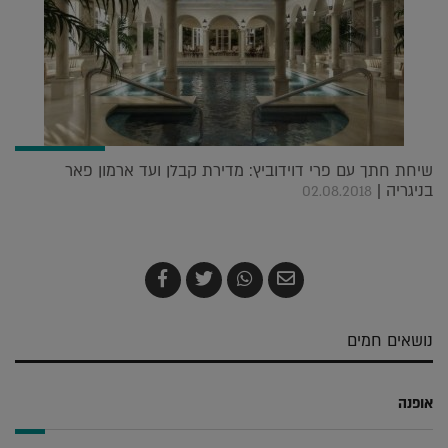
שיחת חתך עם פרי דוידוביץ: מדירת קבלן ועד ארמון פאר
בניגריה |
02.08.2018
שלח
שתף
צייץ
שתף
בדואר
ב-
ב-
ב-
אלקטרוני
Whatsapp
Twitter
Facebook
נושאים חמים
אופנה