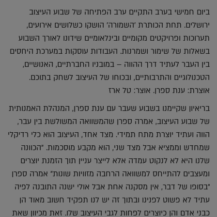
ביום חמישי בערב התקיים ערב הפתיחה של שבוע העיצוב
ירושלים. תחת הכותרת 'השמורה' הושקו כשלושים אירועים,
תערוכות ופרויקטים מקומיים ובינלאומיים שידונו לאורך השבוע
בשאלות של שימור ושמרנות. העבודות עוסקות במערכת היחסים
בין העבר לעתיד דרך ההווה – במובניו החברתיים, האנושיים,
הטכנולוגיים והתרבותיים, ובכוחו של העיצוב לשחק בתוכם.
אוצרת: ענת ספרן. אוצר: טל ארז
בריאיון שקיימנו בשבוע שעבר עם ענת ספרן, המנהלת האמנותית
של שבוע העיצוב, אמרה ספרן שהמשוואה המשולשת בין עבר,
הווה ועתיד יוצרת מתח תמידי. מצד אחד, העיצוב הוא כלי רדיקלי
שמחדש וממציא אבל מצד שני, הוא מקבע מוסכמות. "הכוונה
שלנו היא לא לנקוט עמדה אלא לייצר עניין תוך הזמנת יוצרים
ומעצבים להתייחס למשוואה הרחבה מזוויות שונות" אמרה ספרן
"בסופו של דבר, אין מסקנה אחת אבל אולי ישנה התובנה לפיה
עתיד לא פשוט לפנינו ובתוך זה יש לנו תפקיד חשוב מאוד הן
כבני אדם והן כיוצרים לפחות לגבי העיצוב שלו. זאת מכיוון שאת