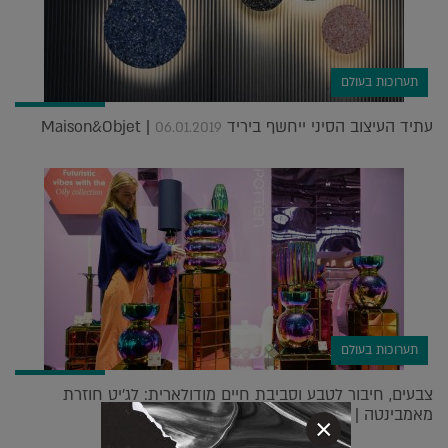
תערוכות בעולם
עתיד העיצוב הסיני ייחשף ביריד Maison&Objet |
06.01.2019
תערוכות בעולם
צבעים, חיבור לטבע וסביבת חיים מודולארית: לג'יט חוזרת
מאמבינטה |
09.02.2023
×