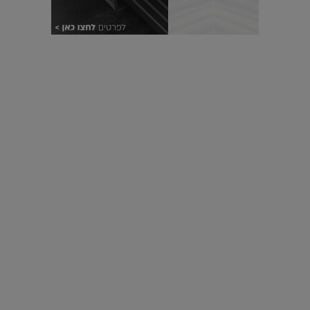
עיצוב עולמי - פריז
כל הדרך משוקולד בזיליקום ועד מוזיאון רודן – האייטם המלא |
04.04.2019