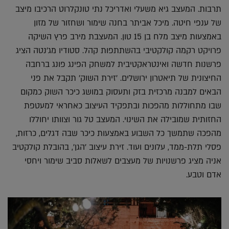
תרבות. המעצב גיא משעלי ואדריכל נתי טונקלרוט הרכיבו מיצב
של ענפי חיטה. מיכל אביתר בחנה שימור ושחזור של מזון
באמצעות מיצב מלח בן 15 טון. המעצבת מירב פרץ השיקה
פרויקט רקמה קולקטיבי בהשתתפות קהל. סטודיו מג'נטה הציג
פרשנות חדשה ואינטראקטיבית למשחק הפינג פונג ברחבה
החיצונית של תיאטרון ירושלים. 'זירת השוק' תקבל את פני
הבאים למבנה מרכזית בזק ותעסוק במושג כיכר השוק כמקום
שבו מתחוללות מהפכות ובתפקיד העיצוב כאחראי למעטפת
החזותית שמובילה את השינוי. המעצב טל גור וצוותו יחוללו
מהפכה שתמשך כל השבוע באמצעות כיכר שבה דגלים, כרזות,
פסלי תלת-ממד, עלונים ועוד. זירת עיצוב 'הגן', בהובלת קולקטיב
אניה מציג פרשנויות של מעצבים לשאלות סביב שימור ויחסי
אדם וטבע.