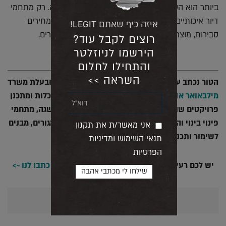
ביותר הוא הסבה של מבנים קיימים לדירות להשכרה. רק מתחמי
דיור איכותיים להשכרה לטווח הארוך, יאפשרו רמות מחירים
איזה כיף שאתם LEGIT!
סבירות, מוצר איכותי, וביטחון מגורים ארוך-טווח לדיירים.
רוצים לקבל עוד?
הירשמו לניוזלטר
והתחילו לחלום
השראה >>
הטור נכתב על ידי אורית מילבאואר איל, אדריכלית ובעלת משרד
מילבאואר אדריכלים
המתמחה במגוון תחומי האדריכלות ומתכנן
פרויקטים שונים כגון: מעונות סטודנטים, דיור בר השגה, מתחמי
פינוי בינוי והתחדשות עירונית, מבני ציבור, בנייני מגורים, מבנים
אני מאשר/ת את תקנון
לשימור ותכניות בניין ערים.
תנאי השימוש ומדיניות
הפרטיות
יש לכם רעיון? מחשבה? סיפור שתרצו לספר לנו?
כתבו לנו ~>
אולי יעניין אותך גם...