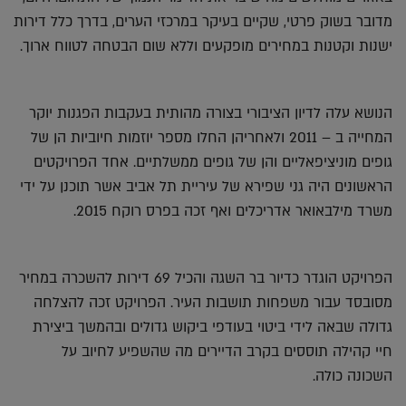
מדובר בשוק פרטי, שקיים בעיקר במרכזי הערים, בדרך כלל דירות
ישנות וקטנות במחירים מופקעים וללא שום הבטחה לטווח ארוך.
הנושא עלה לדיון הציבורי בצורה מהותית בעקבות הפגנות יוקר
המחייה ב – 2011 ולאחריהן החלו מספר יוזמות חיוביות הן של
גופים מוניציפאליים והן של גופים ממשלתיים. אחד הפרויקטים
הראשונים היה גני שפירא של עיריית תל אביב אשר תוכנן על ידי
משרד מילבאואר אדריכלים ואף זכה בפרס רוקח 2015.
הפרויקט הוגדר כדיור בר השגה והכיל 69 דירות להשכרה במחיר
מסובסד עבור משפחות תושבות העיר. הפרויקט זכה להצלחה
גדולה שבאה לידי ביטוי בעודפי ביקוש גדולים ובהמשך ביצירת
חיי קהילה תוססים בקרב הדיירים מה שהשפיע לחיוב על
השכונה כולה.