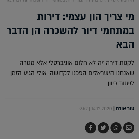
דף הבית
נדל"ן
מי צריך הון עצמי: דירות במתחמי דיור להשכרה הן הדבר הבא
מי צריך הון עצמי: דירות
במתחמי דיור להשכרה הן הדבר
הבא
לקנות דירה זה לא חלום אוניברסלי אלא מטרה
שאנחנו הישראלים הפכנו לקדושה. אולי הגיע הזמן
לשנות כיוון
טור אורח
|
14.12.2020 | 9:52
שלח
שתף
צייץ
שתף
בדואר
ב-
ב-
ב-
אלקטרוני
Whatsapp
Twitter
Facebook