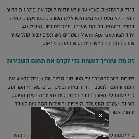
בגלל שהרגולציה בארץ עדיין לא יודעת לעקל את פתרונות הדיור
האלה, לא מעט מהיזמים הישראלים מעורבים בפרויקטים כאלה
בחו"ל. לדוגמא, פרויקט שאנחנו מתכננים ביוון, המכיל 40
יחידותMicro Apartments ושטחים משותפים עבור קהל צעיר,
שיבנו בתוך בניין משרדים נטוש במרכז פיראוס.
זה מה שצריך לעשות כדי לקדם את תחום השכירות
לסיכום, דיור להשכרה על מגוון סוגי הדיור שהוא, יכול להציע את
הפתרון הנכון למשבר הדיור בארץ ובעיקר ביום שאחרי הקורונה.
כדי לענות על הצורך הגובר בפרויקטים להשכרה בעידן הפוסט
קורונה, יצטרכו הממשלה, העיריות והוועדות המחוזיות לעודד
יוזמות אשר יענו על צורך זה.
×
כדי לענות על הביקושים במרכזי הערים, הפתרון הנכון והמהיר