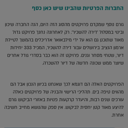
החברות הפרטיות שהבינו שיש כאן כסף
גורם נוסף שמקדם פרויקטים מהסוג הזה היום, הנה החברה שיכון
ובינוי במסלול 'דירה להשכיר'. רק לאחרונה נחנך פרויקט גדול
מאוד שתוכנן גם הוא על ידי מילבאואר אדריכלים בהמשך לטיילת
ארמון הנציב בירושלים עבור דירה להשכיר, המכיל 333 יחידות
דיור, שטחי מסחר וגנים. פרויקט זה הוא כבר בסדרי גודל אחרים
שיוצר ממש שכונה חדשה של דיור להשכרה.
הפרויקטים האלה הם דוגמא לכך שאנחנו בכיוון הנכון אבל הם
מהווים טיפה בים. תהליכי הרישוי והבניה של פרויקטים כאלה
עורכים שנים רבות, והיעדר קרקעות פנויות באזורי הביקוש גורם
להיצע מאוד קטן יחסית לביקוש. אין ספק שהנושא מחייב חשיבה
אחרת.