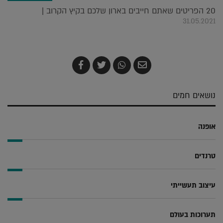
20 הפריטים שאתם חייבים בארון שלכם בקיץ הקרוב |
31.05.2021
שלח
שתף
צייץ
שתף
בדואר
ב-
ב-
ב-
אלקטרוני
Whatsapp
Twitter
Facebook
נושאים חמים
אופנה
טרנדים
עיצוב תעשייתי
תערוכות בעולם