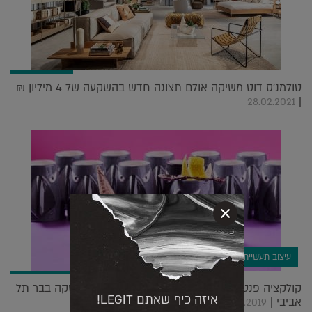
טולמנ'ס דוט משיקה אולם תצוגה חדש בהשקעה של 4 מיליון ₪
|
28.02.2021
×
עיצוב תעשייתי
קולקציה פנטסטית של כוסות קוקטיל מהאגדות הושקה בבר תל
איזה כיף שאתם LEGIT!
אביבי |
27.08.2019