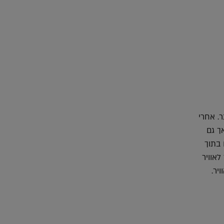
יותר. אחרי
ד אך גם
 בתוך
אוויר
יר.