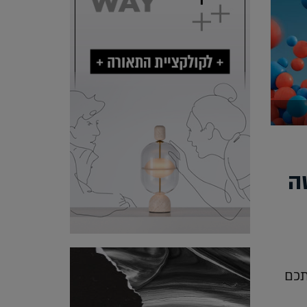
ה
תכם