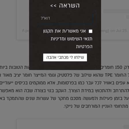
השראה >>
אני מאשר/ת את תקנון
A post shared by Nike Run Club (@nikerunning)
on
Jul 25
תנאי השימוש ומדיניות
הפרטיות
צוות העיצוב של נייקי בדק 150 חומרים שונים עבור החרוזים כדי להגיע לתוצאות הטובות ב
כל הבדיקות, החליטו על החומר TPE שהוא שילוב של פלסטיק וגומי המייצר חומר יציב מאו
 עפים באוויר לכל עבר כמו בפרסומות, אלא ממוקמים בכיסים ייעודיים
תרחב ולהתכווץ במידת הצורך. העקב בנוי בצורה שבה הוא מאפשר ל
על בזמן פעילות ולמעשה מסכם מחקר של עשרות שנים שהתמקד באוו
תחומי העניין המורחבים של נייקי.