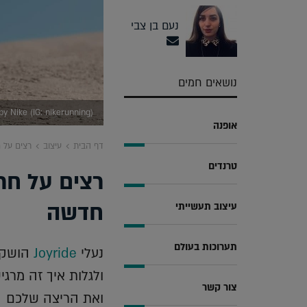
נעם בן צבי
נושאים חמים
by Nike (IG: nikerunning)
אופנה
דף הבית
עיצוב
רצים על ח
טרנדים
רצים על חרו
חדשה
עיצוב תעשייתי
תערוכות בעולם
נעלי
Joyride
הושקו 
ולגלות איך זה מרג
צור קשר
ואת הריצה שלכם