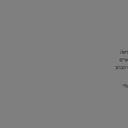
יעה
רים
 הכרוך
לי