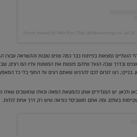
A post shared by Nike Run Club (@nikerunning)
on
Jul 24
? הנעליים נמצאות בפיתוח כבר כמה שנים טובות וההשראה עבורן הג
צנים ובדרך שבה הנעל שלהם פוגשת את המשטח עליו הם רצים, שבע
ן. בנייקי, רצו לגרום לכם להרגיש שאתם רצים על החוף בלי כל המאמץ
ן ולכאן. יש המגדירים אותן כהמצאת המאה וכאלו שחושבים שאלו נע
שקיימות בעולם. ומה אתם חושבים? כנראה שיש רק דרך אחת לגלות.