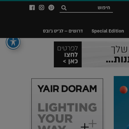
לעמוד
לעמוד
לעמוד
חפש
ה-
ה-
ה-
Facebook
Instagram
Ppinterest
של
של
של
Special Edition
דרושים – לג'יט ג'ובס
מגזין
מגזין
מגזין
לג'יט
לג'יט
לג'יט
Legit
Legit
Legit
Magazine
Magazine
Magazine