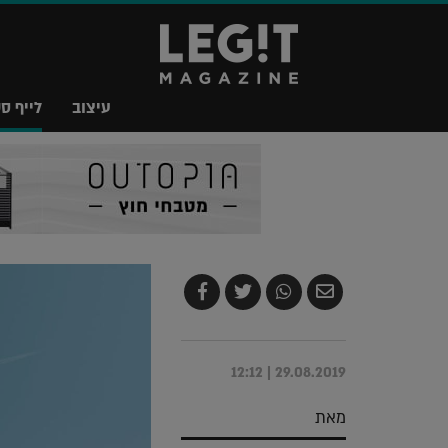
עיצוב
לייף סט
שלח
שתף
צייץ
שתף
בדואר
ב-
ב-
ב-
אלקטרוני
Whatsapp
Twitter
Facebook
29.08.2019 | 12:12
מאת