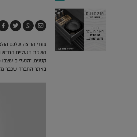
שלח
שתף
צייץ
ש
בדואר
ב-
ב-
ב
אלקטרוני
Whatsapp
witter
k
צעדי הריצה שלכם הולכי
קטנים. "הנעליים עוצבו 
באתר החברה שכבר מזמ