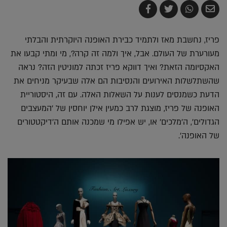
שלח
שתף
צייץ
שתף
בדואר
ב-
ב-
ב-
אלקטרוני
Whatsapp
Twitter
Facebook
פריז, נחשבת מאז ולתמיד כבירת האופנה היוקרתית והבלתי
מעורערת של העולם. אבל, איך ולמה זה קרה?, מי ומתי קבעו את
האקסיומה הזאת? ואיך דווקא פריז זכתה למוניטין הזה? נראה
שהשתלשלות האירועים והנסיבות הם אלה שבעיקר מניחים את
הדעת כשמנסים לענות על השאלות האלה. עם זה, היסטוריית
האופנה של פריז, מוצגת לרב כמעין אילן יוחסין של 'המעצבים
הגדולים', ה'מלכים' או, יש אפילו מי שמכנה אותם ה'דיקטטורים
של האופנה'.