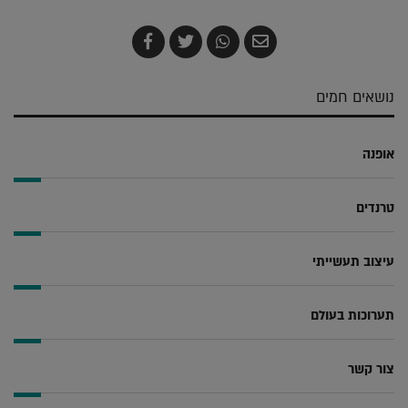
שלח
שתף
צייץ
שתף
בדואר
ב-
ב-
ב-
אלקטרוני
Whatsapp
Twitter
Facebook
נושאים חמים
אופנה
טרנדים
עיצוב תעשייתי
תערוכות בעולם
צור קשר