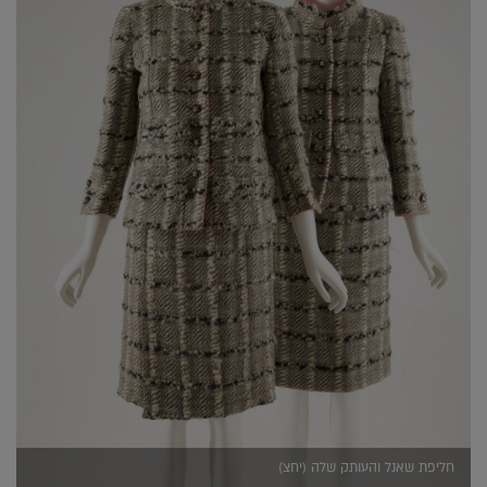
חליפת שאנל והעותק שלה (יחצ)