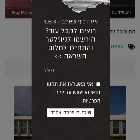
והשמלה של ג'ון גליאנו לדיור, בהשראת מרי אנטואנט (צילום Guy Marineau)
איזה כיף שאתם LEGIT!
רוצים לקבל עוד?
התערוכה עד: 4/1/20.
הירשמו לניוזלטר
אופנה
והתחילו לחלום
השראה >>
אולי יעניין אותך גם...
אני מאשר/ת את תקנון
תנאי השימוש ומדיניות
הפרטיות