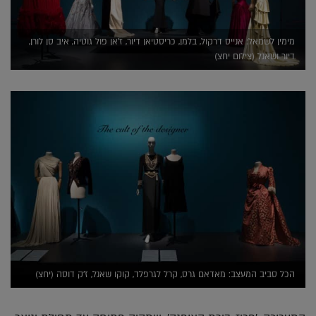
מימין לשמאל: אנייס דרקול, בלמן, כריסטיאן דיור, ז'אן פול גוטיה, איב סן לורן,
דיור ושאנל (צילום יחצ)
הכל סביב המעצב: מאדאם גרס, קרל לגרפלד, קוקו שאנל, ז'ק דוסה (יחצ)