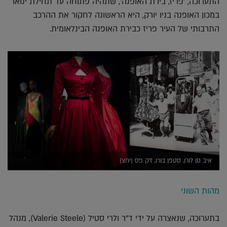
התערוכה, 'פריז, בירת האופנה', שתהיה פתוחה עד תחילת ינואר
במכון האופנה בניו יורק, היא הראשונה לחקור את ההרכב
התרבותי של העיר פריז כבירת האופנה הבינלאומית.
איב סן לורן, סטפן בורו, ז'ק פס (יחצ)
מהות השוני
בתערוכה, שנאצרה על ידי ד"ר ולרי סטיל (Valerie Steele), מנהל