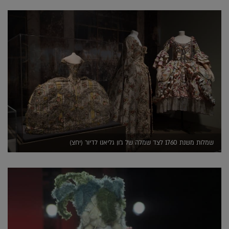
שמלות משנת 1760 לצד שמלה של ג'ון גליאנו לדיור (יחצ)