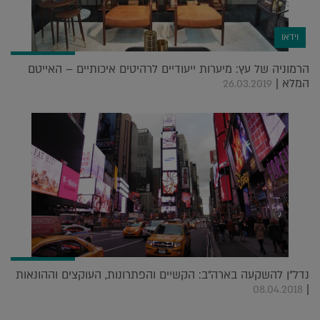
וידאו
הרמוניה של עץ: מיערות ייעודיים לרהיטים איכותיים – האייטם
המלא |
26.03.2019
נדל"ן להשקעה בארה"ב: הקשיים והפתרונות, העוקצים וההונאות
|
08.04.2018