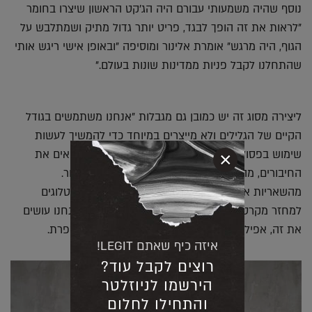
נוסף שהיה משמעותי עבורם היה הג'קט הראשון שיצרו בחומר
"לראות את זה הופך לבגד, פריט יותר גדול מתיק ושמתלבש על
הגוף, היה מרגש" אומרת אלינור ומוסיפה "ובאופן אישי ריגש אותי
שהתחלנו לקבל פניות ממדינות שונות בעולם."
ליצירה מסוג זה יש כמובן גם מגבלות "אנחנו משתמשים בגודל
הקיים של הגלילים ולא מייצרים במיוחד כדי להמשיך לעשות
שימוש בפסולת, אם אנחנו מחברים כמה חתיכות, רואים את
×
החיבורים, מה שדורש מאיתנו ממש לעצב את החיבור.
מהשאריות אנחנו עושים קטלוגים, מנסים גם את הקטלוגים
למחזר מקרטונים, כל מה שאפשר להשתמש שוב אנחנו עושים
את זה, אפילו אורזים בחומרי אריזה קיימים" היא מספרת.
איזה כיף שאתם LEGIT!
רוצים לקבל עוד?
הירשמו לניוזלטר
והתחילו לחלום