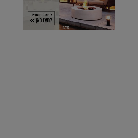
עיצוב עולמי - פריז
כל הדרך משוקולד בזיליקום ועד מוזיאון רודן – האייטם המלא |
04.04.2019