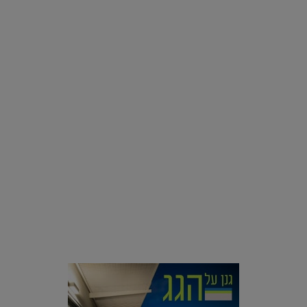
רוצים פיד ירוק יותר? 8 חשבונות אינסטגרם שמצאו אהבה
בצמחים |
15.08.2019
סביבה
הוסיפו לרשימת הדברים שנעשה אחרי: אי פרטי שכולו פארק
מים עתידני |
07.02.2021