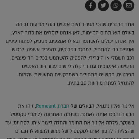
שלח
שתף
צייץ
שתף
בדואר
ב-
ב-
ב-
אלקטרוני
Whatsapp
Twitter
Facebook
אחד הדברים שהכי מטריד היום אנשים בעלי מודעות גבוהה
בעולם הוא תחום הקיימות, לאן אנחנו לוקחים את כדור הארץ,
איך אנחנו יכולים להשתפר ובאילו אמצעים. מספיק לפתוח עיניים
ואוזניים כדי להתחיל, למחזר בקבוקים, להפריד אשפה, לרכוש
רכב חשמלי או היברידי, להפסיק להשתמש בכלים חד פעמיים,
הרשימה אינסופית וגם דיי קלה ליישום עבור רוב האנשים
הפרטיים. הקשיים מתחילים כשמבקשים מתעשיות שלמות
להתחיל לפתח מודעות סביבתית.
אלינור ואלון נתנאל, הבעלים של
חברת Remeant
, זיהו את
הבעיה והפכו אותה לאתגר. בשנתה האחרונה ללימודי טקסטיל
בשנקר, גילתה אלינור את החומר והחלה ליצור איתו. לקח זמן עד
שהצליחה להפוך אותו לטקסטיל של ממש ולמצוא לו חברים