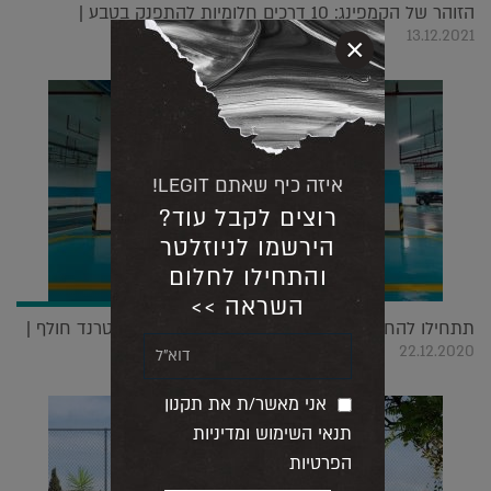
הזוהר של הקמפינג: 10 דרכים חלומיות להתפנק בטבע |
13.12.2021
×
איזה כיף שאתם LEGIT!
רוצים לקבל עוד?
הירשמו לניוזלטר
והתחילו לחלום
השראה >>
תתחילו להחליק: מסתבר שרצפות בטון הן ההפך מטרנד חולף |
22.12.2020
אני מאשר/ת את תקנון
תנאי השימוש ומדיניות
הפרטיות