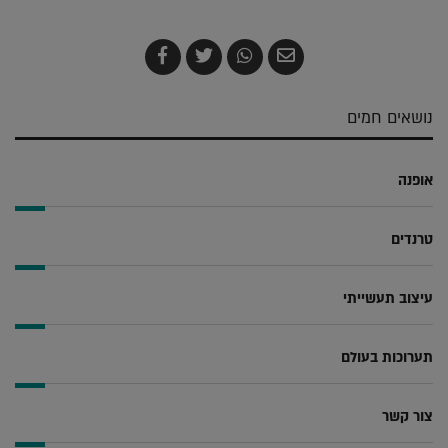
שלח
שתף
צייץ
שתף
בדואר
ב-
ב-
ב-
אלקטרוני
Whatsapp
Twitter
Facebook
נושאים חמים
אופנה
טרנדים
עיצוב תעשייתי
תערוכות בעולם
צור קשר