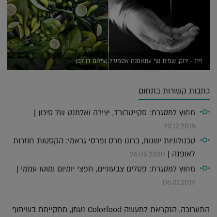
זית - ירוק, שפית נוף עתאמנה אסמעיל (צילום דן לב)
כתבות קשורות בתחום
מחוץ למסגרת: סקייטבורד, יצירה ואלמנט של סיכון |
23.12.2018
טכנולוגיות ישנות, ברונו מרס ופרסי גראמי: הקסטות חוזרות
לאופנה |
26.05.2020
מחוץ למסגרת: פסלים צבעוניים, חפצי יומיום ומוטו עממי |
06.01.2019
התערוכה, הנקראת למעשה Colorfood נעמן, מתקיימת בשיתוף