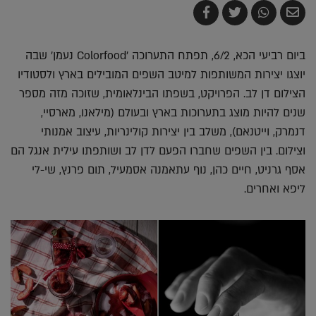
שלח
שתף
צייץ
שתף
בדואר
ב-
ב-
ב-
אלקטרוני
Whatsapp
Twitter
Facebook
ביום רביעי הכא, 6/2, תפתח התערוכה 'Colorfood נעמן' שבה
יוצגו יצירות המשותפות למיטב השפים המובילים בארץ ולסטודיו
הצילום דן לב. הפרויקט, בשפתו הבינלאומית, שזוכה מזה מספר
שנים להיות מוצג בתערוכות בארץ ובעולם (מילאנו, מארסיי,
דנמרק, וייטנאם), משלב בין יצירות קולינריות, עיצוב אמנותי
וצילום. בין השפים שחברו הפעם לדן לב ושותפתו עילית אנגל הם
אסף גרניט, חיים כהן, נוף עתאמנה אסמעיל, תום פרנץ, שי-לי
ליפא ואחרים.