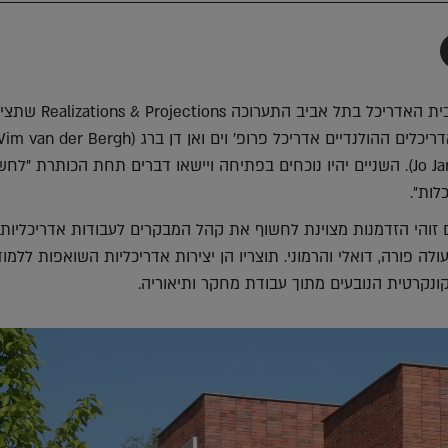
תף
-
Faceboo
T
מחר, יום שני, תפתח בבית האדריכל בתל אביב התערוכה
ואדריכל יו יאנסן (Jo Janssen). השניים יהיו נוכחים בפתיחה ויישאו דברים תחת הכותרת "לח
לות".
 זוהי הזדמנות מצוינת לחשוף את קהל המבקרים לעבודות אדריכליות
ה פורה, דואלי והרמוני. תוצריו הן יצירות אדריכליות השואפות ללמוד
ונקרטית הנובעים מתוך עבודת מחקר ותיאוריה.