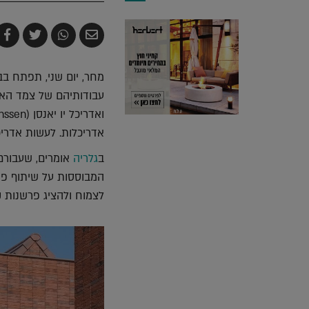
שלח
שתף
צייץ
ש
בדואר
ב-
ב-
ב
אלקטרוני
Whatsapp
witter
k
אדריכלות. לעשות אדריכ
ב
גלריה
אומרים, שעבורם
המבוססות על שיתוף פעול
לצמוח ולהציג פרשנות ק