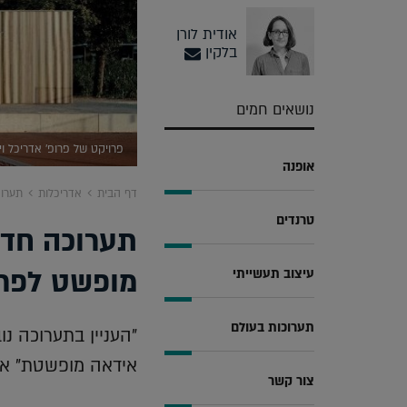
אודית לורן
בלקין
נושאים חמים
פרויקט של פרופ' אדריכל וים
אופנה
דף הבית
אדריכלות
תערוכ
טרנדים
תערוכה חדש
מופשט לפרק
עיצוב תעשייתי
תערוכות בעולם
"העניין בתערוכה נ
אידאה מופשטת" אומ
צור קשר