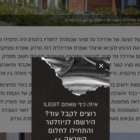
 ואן דן ברג ואדריכל יו יאנסן (צילום קים שוורץ)
ל הצעה של אדריכל טל סניור שבמהלך לימודיו בלונדון היה תלמידו ש
 את הרעיון להביאו ארצה" אומרת אדריכלית דנה גורדון, אוצרת ומפיקה
אדריכל טל סניור "הרגשנו שהרעיון שהשניים מייצגים חשוב מספיק 
×
וא מציג קשר דואלי של עשייה אדריכלית: מחד, ניסוח אקדמי ותיאורטי
ת פרקטית. נדיר למצוא את שני המרכיבים הללו בשיתוף פעולה בין אדר
ות ידועים ברמה של ידוענים בתחום, אבל הם בהחלט בעלי פוזיציות 
 כבוד והערכה. העניין בתערוכה נובע מהרעיון החמקמק של הקמת פרו
דאה מופשטת. למעשה, זוהי שאיפה של אדריכלים רבים. עוד מעניין יה
איזה כיף שאתם LEGIT!
 המשותפת של השניים בהקשר של מרחב וחלל בעיקר לאור העובדה 
רוצים לקבל עוד?
ים שבאים מעולמות שונים של חשיבה ואופני ביטוי" אומרת גורדון.
הירשמו לניוזלטר
והתחילו לחלום
השראה >>