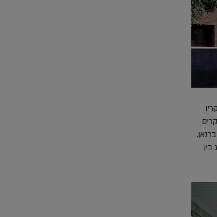
ה הפרס Prix de Rome לשנת 1986. מחקריו
רים
רגאן.
בין