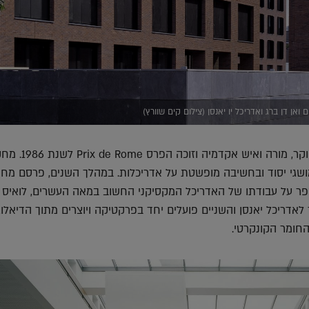
 ואן דן ברג ואדריכל יו יאנסן (צילום קים שוורץ)
פרופ' ואן דן ברג, הינו חוקר, מורה ואיש אקדמיה וזוכ
שגי יסוד ובחשיבה מופשטת על אדריכלות. במהלך השנים, פרסם מחק
פר על עבודתו של האדריכל המקסיקני החשוב במאה העשרים, לואיס ב
לאדריכל יאנסן והשניים פועלים יחד בפרקטיקה ויוצרים מתוך הדיאלוג 
חומר הקונקרטי.