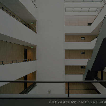
 ואן דן ברג ואדריכל יו יאנסן (צילום קים שוורץ)