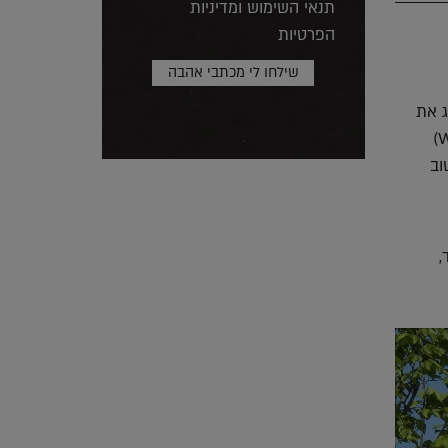
תנאי השימוש ומדיניות
הפרטיות
 Realizations & Projections שתציג את
עבודותיהם של צמד האדריכלים ההולנדיים אדריכל פרופ' וים ואן דן ברג (Wim van der Bergh)
שוב
,