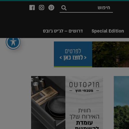
לעמוד
לעמוד
לעמוד
חפש
ה-
ה-
ה-
Facebook
Instagram
Ppinterest
של
של
של
Special Edition
דרושים – לג'יט ג'ובס
מגזין
מגזין
מגזין
לג'יט
לג'יט
לג'יט
Legit
Legit
Legit
Magazine
Magazine
Magazine