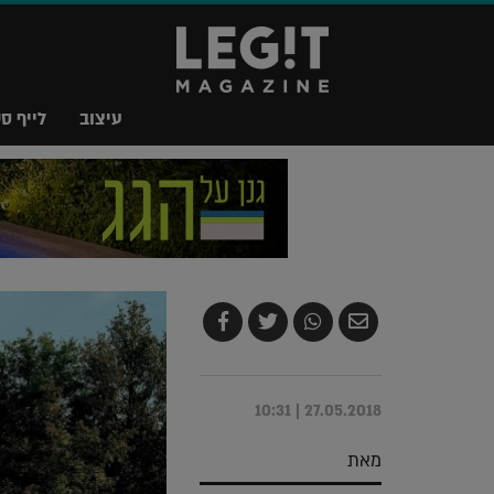
עיצוב
לייף סט
שלח
שתף
צייץ
שתף
בדואר
ב-
ב-
ב-
אלקטרוני
Whatsapp
Twitter
Facebook
27.05.2018 | 10:31
מאת