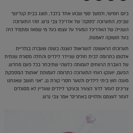
בדואר
ב-
ב-
ב-
אלקטרוני
Whatsapp
Twitter
Facebook
ביום חמישי, ולמשך סוף שבוע אחד בלבד, תוצג בבית קנדינוף
שביפו, התערוכה 'פסקה' של אדריכל צבי גרש. זוהי התערוכה
השנייה של האדריכל המעיד על עצמו כעל מי שמאז ומתמיד היה
בעל תשוקה לאמנות.
תערוכתו הראשונה 'השראות' הוצגה בשנה שעברה בגלריית
אלטמן כתרומה לבית חולים שניידר לילדים והחלה מסורת שנתית
של העברת הרווחים לעמותה כלשהי שתיבחר בכל פעם מחדש.
הפעם, יוענקו רווחי התערוכה כתרומה לעמותת 'אותות' המספקת
מענה חוץ ביתי לילדים ולנוער חסרי קורת גג. "אני חושב שאנחנו
צריכים לעזור לדור הצעיר ובעיקר לילדים שעדיין לא מסוגלים
לעזור לעצמם ותלויים באחרים" אמר צבי גרש.