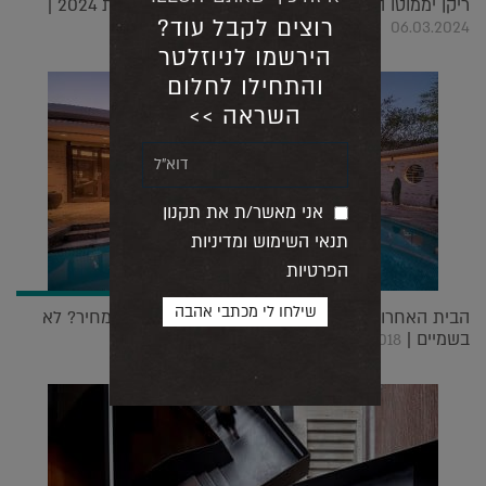
ריקן יממוטו הוא זוכה פרס פריצקר לאדריכלות לשנת 2024 |
רוצים לקבל עוד?
06.03.2024
הירשמו לניוזלטר
והתחילו לחלום
השראה >>
אני מאשר/ת את תקנון
תנאי השימוש ומדיניות
הפרטיות
הבית האחרון של פראנק לויד רייט עומד למכירה והמחיר? לא
בשמיים |
13.03.2018