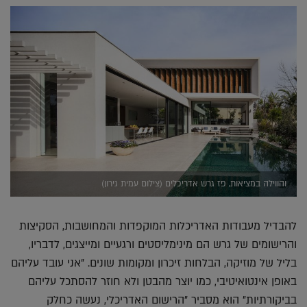
והווילה במציאות, פז גרש אדריכלים (צילום עמית גירון)
להבדיל מעבודות האדריכלות המוקפדות והמחושבות, הסקיצות
והרישומים של גרש הם מינימליסטים ורגעיים ומייצגים, לדבריו,
בליל של מוזיקה, הבלחות זיכרון ומקומות שונים. "אני עובד עליהם
באופן אינטואיטיבי, כמו יוצר מהבטן ולא חוזר להסתכל עליהם
בביקורתיות" הוא מסביר "הרישום האדריכלי, נעשה כחלק