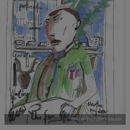
מהתערוכה 'פסקה' (איור צבי גרש)