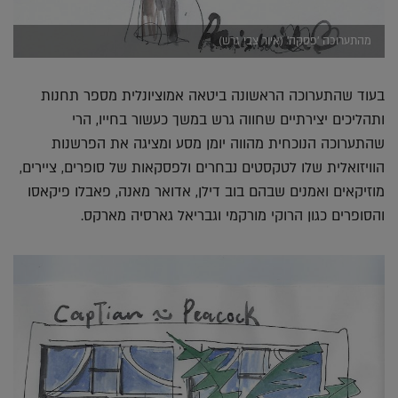
מהתערוכה 'פסקה' (איור צבי גרש)
בעוד שהתערוכה הראשונה ביטאה אמוציונלית מספר תחנות
ותהליכים יצירתיים שחווה גרש במשך כעשור בחייו, הרי
שהתערוכה הנוכחית מהווה יומן מסע ומציגה את הפרשנות
הוויזואלית שלו לטקסטים נבחרים ולפסקאות של סופרים, ציירים,
מוזיקאים ואמנים שבהם בוב דילן, אדואר מאנה, פאבלו פיקאסו
והסופרים כגון הרוקי מורקמי וגבריאל גארסיה מארקס.