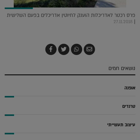
פרס רכטר לאדריכלות הוענק לחיוטין אדריכלים בפעם השלישית
|
27.11.2018
שלח
שתף
צייץ
שתף
בדואר
ב-
ב-
ב-
אלקטרוני
Whatsapp
Twitter
Facebook
נושאים חמים
אופנה
טרנדים
עיצוב תעשייתי