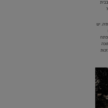
בבית
יה. יש
 פתח
תוכה
זכות