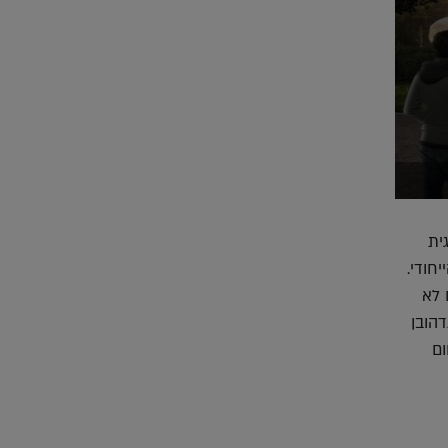
ית
חודי.
 לא
דהובן
ום