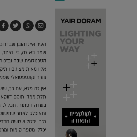
שלח
שתף
צייץ
ש
בדואר
ב-
ב-
ב
אלקטרוני
Whatsapp
witter
k
העיר איינדהובן שבדרו
שמה בא לה, בין היתר,
הטכנולוגית שבה ובזכות
אליו מאות מציגים וותי
צעיר וקונספטואלי שפניו
אין זה פלא, אם כך, ש
תלת ממד, תוקם דווקא 
בשדה הפתוח, תכלול, על
יכללו מספר קומות ומרפס