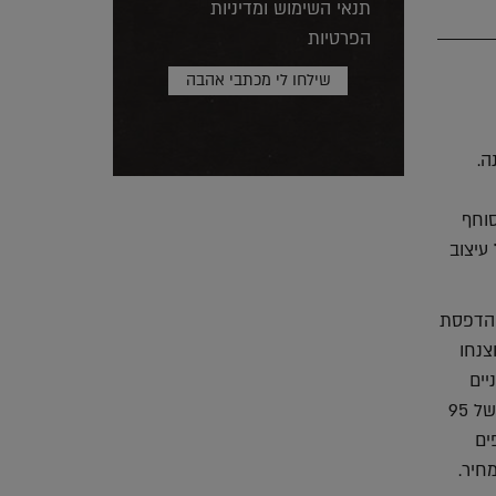
תנאי השימוש ומדיניות
הפרטיות
ה.
סוחף
עיצוב
 הדפסת
צנחו
יים
ותאוכלס לאחר שתשווק על ידי חברת נדל"ן. הבית הראשון, שיבנה בקומה אחת על פני שטח של 95
ם הנוספים
חיר.