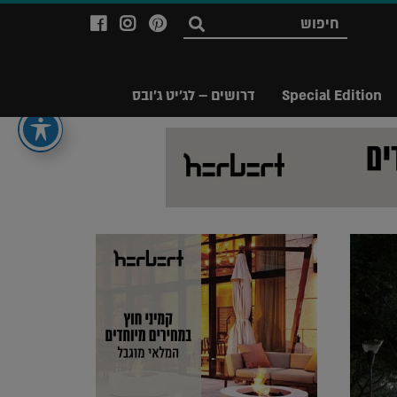
לעמוד
לעמוד
לעמוד
חפש
ה-
ה-
ה-
Facebook
Instagram
Ppinterest
של
של
של
Special Edition
דרושים – לג'יט ג'ובס
מגזין
מגזין
מגזין
לג'יט
לג'יט
לג'יט
Legit
Legit
Legit
Magazine
Magazine
Magazine