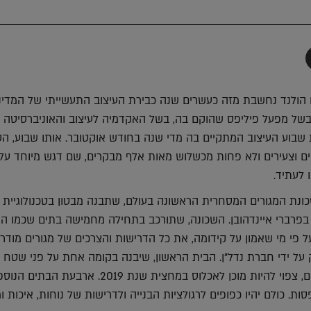
תף
-
Faceboo
T
ם הולנד נחשבת מזה כעשרים שנה כבירת העיצוב התעשייתי של המדינ
 בשל מפעל פיליפס שהוקם בה, בשל האקדמיה לעיצוב והאוניברסיטה
 שבוע העיצוב המתקיים בה מדי שנה בחודש אוקטובר. אותו שבוע, ה
קים וצעירים ולא פחות מכשלוש מאות אלף מבקרים, שם דגש מיוחד על 
 לעתיד.
שכונת המגורים המסחרית הראשונה בעולם, שתבנה מבטון בטכנולוגיית
בפרברי איינדהובן. השכונה, שתורכב בתחילה מחמישה בתים שכמו הו
 פי מי שאמון על קידומה, את כל הדרישות והצרכים של מגורים מודרנ
מ"ר ויכלול שלושה חדרים, צפוי להיות מוכן לאכלוס במחצית שנת 2019. ארבעת הבתי
ות. כולם יהיו כפופים לרגולציות הבנייה ולדרישות של נוחות, איכות ומ