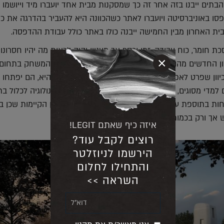
בתים ייבנו בזה אחר זה כך שמסקנות מבית אחד יועברו מיד וייושמו 
פסו באוניברסיטה ויועברו לאתר כשהכוונה היא להעביר בהדרגה את כל
ית האחרון מבין החמישה ייבנה כולו באתר כולל עבודת ההדפסה.
ת חומר, כוח עבודה, זמן וכסף אך מעניין יהיה לראות מה יהיו חסרונות
×
ן החדשים מהווים בהחלט פוטנציאל לשנות את חוקי המשחק בתחום
כיוון שפרט לאפשרות לתכנן מבנים כמעט בכל צורה שהיא, הם יפתחו
 למדי מסוגים, איכויות וגוונים שונים. עוד תאפשר הטכנולוגיה לכלול ב
ות בתוספת עלות מזערית בלבד. יתרון נוסף הוא עניין הקיימות שכן ב
ש אך ורק בכמות החומר הנדרשת בכל בית.
איזה כיף שאתם LEGIT!
רוצים לקבל עוד?
הירשמו לניוזלטר
והתחילו לחלום
השראה >>