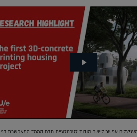
העגלגלים אפשר ליישם הודות לטכנולוגיית תלת הממד המאפשרת בניי