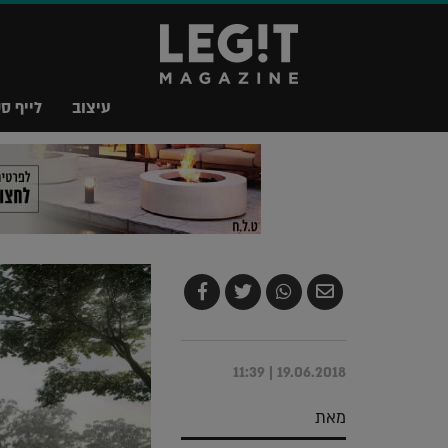
עיצוב
לייף סט
שלח
שתף
צייץ
שתף
בדואר
ב-
ב-
ב-
אלקטרוני
Whatsapp
Twitter
Facebook
19.06.2018 | 11:39
מאת