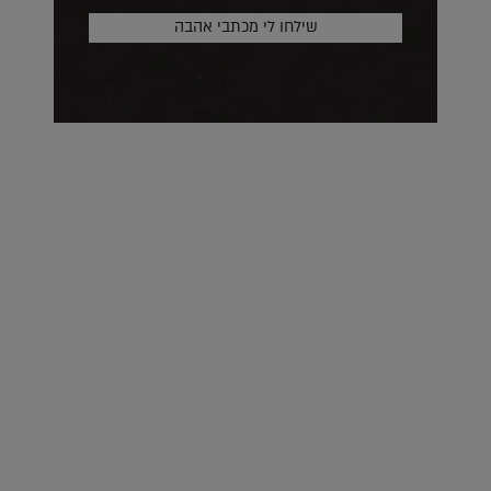
על העושר והכוח שבצבע: ריאיון עם המעצבת בטאן לורה ווד |
23.02.2026