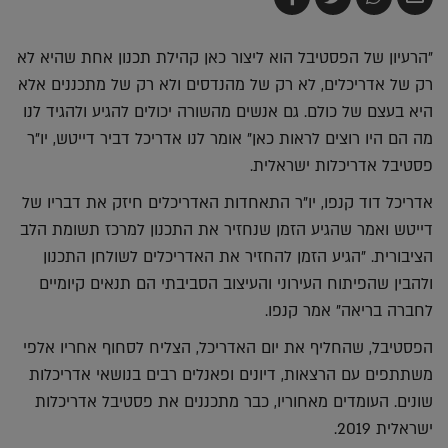
בדואר
ב-
ב-
ב-
אלקטרוני
Whatsapp
Twitter
Facebook
"הרעיון של הפסטיבל הוא ליצור כאן קהילת תכנון אחת שהיא לא
רק של אדריכלים, לא רק של מהנדסים ולא רק של מתכננים אלא
היא בעצם של כולם. גם אנשים מהשורה יכולים להגיע ולהגיד לנו
מה הם היו רוצים לראות כאן" אומר לנו אדריכל דביר דייטש, יו"ר
פסטיבל אדריכלות ישראלית.
אדריכל דוד קנפו, יו"ר התאחדות האדריכלים חיזק את דבריו של
דייטש ואמר שהגיע הזמן שנחזיר את התכנון למרכז תשומת הלב
הציבורית. "הגיע הזמן להחזיר את האדריכלים לשולחן התכנון
ולהבין שהפיתוח העירוני והעיצוב הסביבתי הם תנאים קיומיים
לחברה בריאה" אמר קנפו.
הפסטיבל, שהחליף את יום האדריכל, הצליח לסחוף אחריו אלפי
משתתפים עם הרצאות, דיונים ופאנלים רבים בנושאי אדריכלות
שונים. העומדים מאחוריו, כבר מתכננים את פסטיבל אדריכלות
ישראלית 2019.