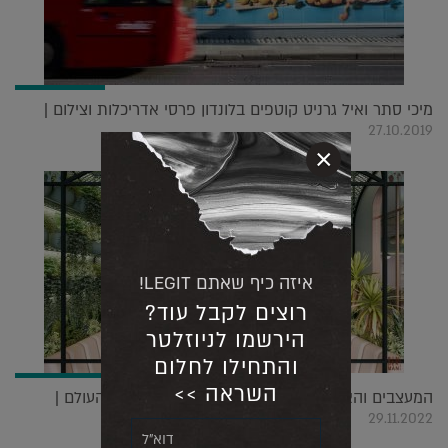
מיכי סתר ואיל גרניט קוטפים בלונדון פרסי אדריכלות וצילום |
27.10.2019
×
איזה כיף שאתם LEGIT!
רוצים לקבל עוד?
הירשמו לניוזלטר
והתחילו לחלום
השראה >>
המעצבים והאדריכלים הישראלים בדרך לכבוש את העולם |
29.11.2022