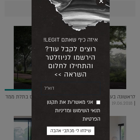
×
אולי יעניין אותך גם...
איזה כיף שאתם LEGIT!
רוצים לקבל עוד?
הירשמו לניוזלטר
והתחילו לחלום
השראה >>
לראשונה בעולם יושק פרויקט מגורים מסחרי שיודפס בתלת ממד
אני מאשר/ת את תקנון
|
19.06.2018
תנאי השימוש ומדיניות
הפרטיות