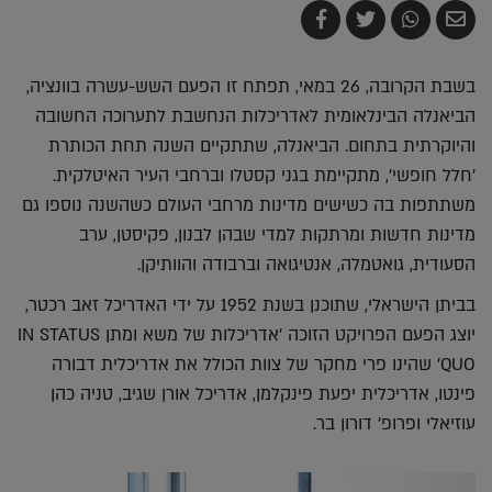
שלח
שתף
צייץ
שתף
בדואר
ב-
ב-
ב-
אלקטרוני
Whatsapp
Twitter
Facebook
בשבת הקרובה, 26 במאי, תפתח זו הפעם השש-עשרה בוונציה,
הביאנלה הבינלאומית לאדריכלות הנחשבת לתערוכה החשובה
והיוקרתית בתחום. הביאנלה, שתתקיים השנה תחת הכותרת
'חלל חופשי', מתקיימת בגני קסטלו וברחבי העיר האיטלקית.
משתתפות בה כשישים מדינות מרחבי העולם כשהשנה נוספו גם
מדינות חדשות ומרתקות למדי שבהן לבנון, פקיסטן, ערב
הסעודית, גואטמלה, אנטיגואה וברבודה והוותיקן.
בביתן הישראלי, שתוכנן בשנת 1952 על ידי האדריכל זאב רכטר,
יוצג הפעם הפרויקט הזוכה 'אדריכלות של משא ומתן IN STATUS
QUO' שהינו פרי מחקר של צוות הכולל את אדריכלית דבורה
פינטו, אדריכלית יפעת פינקלמן, אדריכל אורן שגיב, טניה כהן
עוזיאלי ופרופ' דורון בר.