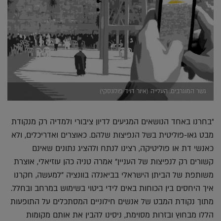
גשר המוגרבים, העלייה (איור דויד פולונסקי)
"בחרנו באחד הנושאים המגיעים לדיון ציבורי ולמדיה רק מנקודת
מבט גאו-פוליטית בשל הנפיצות שלהם. כאוצרים ואדריכלים, ולא
כאנשי דת או פוליטיקה, רצינו לנתח ולהציג נתונים שאינם
קשורים רק לנפיצות של העניין" אמרה טניה כהן עוזיאלי, אוצרת
משותפת של הביתן הישראלי בביאנלה בוונציה "למעשה, חקרנו
איך היחסים בין הכוחות באים לידי ביטוי בשימוש במרחב ובחלל.
מתוך נקודת המבט של אנשים חילוניים המסתכלים על התופעות
הללו מבחוץ ובזרות מסוימת, ניסינו להבין את אותם מקומות