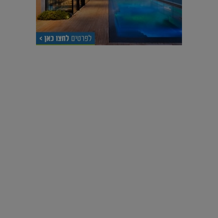
עיצוב עולמי - פריז
כל הדרך משוקולד בזיליקום ועד מוזיאון רודן – האייטם המלא |
04.04.2019