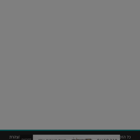
על העושר והכוח שבצבע: ריאיון עם המעצבת בטאן לורה ווד |
23.02.2026
נדל"ן
חלומות בהקיץ? כך נראה מלון היוקרה של אקירוב בפריז |
04.02.2026
כל הזכויות שמורות © 2019 ללג'יט – המגזין לאדריכלות עיצוב ונדל"ן |
הצהרת