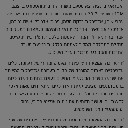
הישראלי בוונציה יצא מטעם משרד התרבות והספורט בדצמבר
2016 כשביולי 2017 הוכרזו שמות הזוכים. בשופטים נמנו אדריכל
עמרי איתן, אדריכלית רבקה גוטמן, פרופ' אדריכל יאשה גרובמן,
אדריכל יואב מאירי, אדריכלית הלי רחמימוב כשלצדם המשקיפים
אבנר בר חמא, יו"ר המדור לאמנות פלסטית ועו"ד שירית קייסן,
מנהלת המחלקת המדור לאמנות פלסטית כנציגת משרד
התרבות והספורט ומרכזת וועדת השיפוט.
"התערוכה המוצעת היא פיתוח מעמיק ומקורי של רעיונות וכלים
אדריכליים באתגר המורכב של מדיום תערוכת-אדריכלות המייצגת
את ישראל בשדה הבינלאומי החשוב בעולם בתחום האדריכלות,
בו משתתפים ומציגים עלית האדריכלים ומתארחים מאות אלפי
מבקרים מרחבי העולם. ההצעה מרשימה ובעלת פוטנציאל ניכר
להצגת יופי ועושר חזותיים עם ניתוח אנליטי מקורי, עמוק
וסיסטמטי" נימקו השופטים.
"התערוכה המוצעת, מתבססת על סופרפוזיציה ייחודית של שני
מישורים: הפוטנציאל הישראלי והפוטנציאל האדריכלי. ההצעה