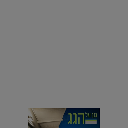
רוצים פיד ירוק יותר? 8 חשבונות אינסטגרם שמצאו אהבה
בצמחים |
15.08.2019
סביבה
הוסיפו לרשימת הדברים שנעשה אחרי: אי פרטי שכולו פארק
מים עתידני |
07.02.2021