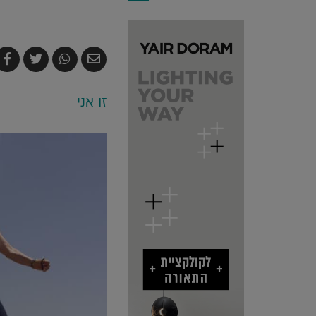
שלח
שתף
צייץ
ש
בדואר
ב-
ב-
ב
אלקטרוני
Whatsapp
witter
k
זו אני