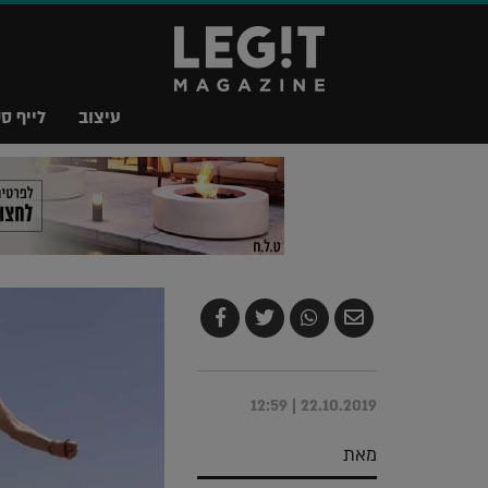
עיצוב
לייף סט
שלח
שתף
צייץ
שתף
בדואר
ב-
ב-
ב-
אלקטרוני
Whatsapp
Twitter
Facebook
22.10.2019 | 12:59
מאת