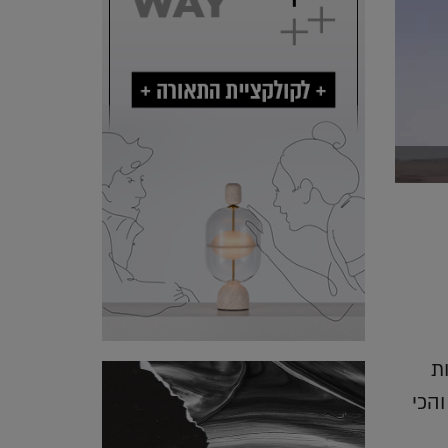
ת
הכי