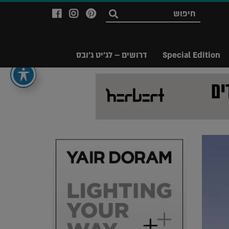
לעמוד
לעמוד
לעמוד
חפש
ה-
ה-
ה-
Facebook
Instagram
Ppinterest
של
של
של
Special Edition
דרושים – לג'יט ג'ובס
מגזין
מגזין
מגזין
לג'יט
לג'יט
לג'יט
Legit
Legit
Legit
Magazine
Magazine
Magazine