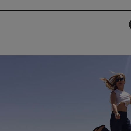
תף
-
Faceboo
T