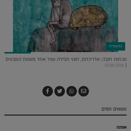
התעשייה
נוכחות חובה: אדריכלות, חוטי תפירה ושיר אחד משנות השבעים
|
13.06.2018
שלח
שתף
צייץ
שתף
בדואר
ב-
ב-
ב-
אלקטרוני
Whatsapp
Twitter
Facebook
נושאים חמים
אופנה