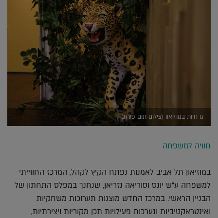
גן חיות במוזיאון (צילום תום פורת)
חוויה למשפחה
במוזיאון תל אביב לאמנות נפתח הקיץ לקהל, המרכז החווייתי
למשפחה ע"ש יונס וסוריאה נזריאן, שנחנך במפלס התחתון של
הבניין הראשי. במרכז החדש מוצגות תערוכות משחקיות
ואינטראקטיביות ונערכות פעילויות תכן מקוריות ויצירתיות,