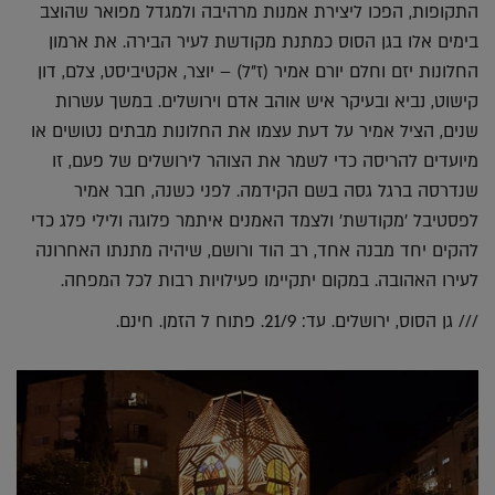
התקופות, הפכו ליצירת אמנות מרהיבה ולמגדל מפואר שהוצב
בימים אלו בגן הסוס כמתנת מקודשת לעיר הבירה. את ארמון
החלונות יזם וחלם יורם אמיר (ז"ל) – יוצר, אקטיביסט, צלם, דון
קישוט, נביא ובעיקר איש אוהב אדם וירושלים. במשך עשרות
שנים, הציל אמיר על דעת עצמו את החלונות מבתים נטושים או
מיועדים להריסה כדי לשמר את הצוהר לירושלים של פעם, זו
שנדרסה ברגל גסה בשם הקידמה. לפני כשנה, חבר אמיר
לפסטיבל 'מקודשת' ולצמד האמנים איתמר פלוגה ולילי פלג כדי
להקים יחד מבנה אחד, רב הוד ורושם, שיהיה מתנתו האחרונה
לעירו האהובה. במקום יתקיימו פעילויות רבות לכל המפחה.
/// גן הסוס, ירושלים. עד: 21/9. פתוח ל הזמן. חינם.