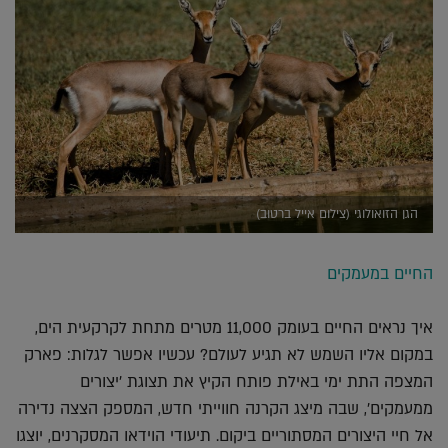
הגן הזואולוגי (צילום אייל ברטוב)
החיים במעמקים
איך נראים החיים בעומק 11,000 מטרים מתחת לקרקעית הים,
במקום אליו השמש לא תגיע לעולם? עכשיו אפשר לגלות: פארק
המצפה התת ימי באילת פותח הקיץ את תצוגת 'יצורים
ממעמקים', שבה מיצג הקרנה חווייתי חדש, המספק הצצה נדירה
אל חיי היצורים המסתוריים ביקום. תיעודי הוידאו המסקרנים, יוצגו