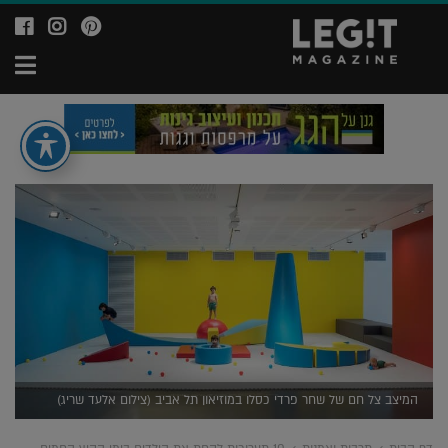
לעמוד
לעמוד
לע
ה-
ה-
ה-
תפ
ok
agram
Ppinterest
של
של
של
מגזין
מגזין
מגז
לג'יט
לג'יט
לג'
it
Legit
Legit
ne
azine
Magazine
המיצב צל חם של שחר פרדי כסלו במוזיאון תל אביב (צילום אלעד שריג)