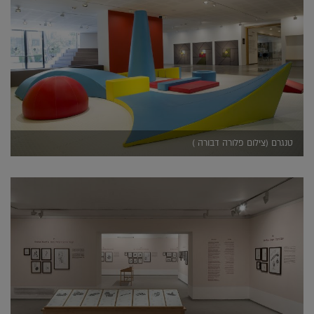
טנגרם (צילום פלורה דבורה )