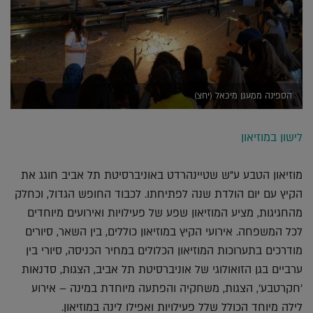
הספינה ממעגן מיכאל (יחצ)
לישון במוזיאון
מוזיאון הטבע ע"ש שטיינהרדט באוניברסיטת תל אביב חוגג את
הקיץ עם יום הולדת שנה לפתיחתו. לכבוד החופש הגדול, וכחלק
מהחגיגות, מציע המוזיאון שפע של פעילויות ואירועים מיוחדים
לכל המשפחה. אירועי הקיץ במוזיאון כוללים, בין השאר, סיורים
מודרכים בתערוכות המוזיאון הכלולים במחיר הכניסה, סיורי בין
ערביים בגן הזואולוגי של אוניברסיטת תל אביב, הצגות, סדנאות
'חקרטבע', הצגות, משחקיה והפתעה מיוחדת במינה – אירוע
לילה מיוחד הכולל שלל פעילויות ואפילו לינה במוזיאון.