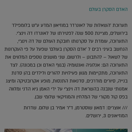
אלקטרוני
Whatsapp
Twitter
Facebook
האדם הסקרן בעולם
תערוכת 'השאלות של לאונרדו' במוזיאון המדע ע"ש בלומפילד
בירושלים, מציינת 500 שנה לפטירתו של לאונרדו דה וינצ'י.
התערוכה, עומדת על סקרנותו חובקת העולם של דה וינצ'י,
הנחשב בעיני רבים ל 'אדם הסקרן בעולם' שפעל על פי העקרונות
של לשאול – להתבונן – ולרשום. שני מושגים נוספים המלווים את
התערוכה הם: אנלוגיה ואנטומיה (בגוף האדם וכן במכונה). לצד
התערוכה, מתקיימות מגוון פעילויות להורים ולילדים בהן סדנת
בנייה, סיורים מודרכים, סדנאות התנסות, מופע אקרובטיקה ומיצג
אמנותי שנבנה בהשראת דה וינצ'י על ידי האמן גיא הדני ומלווה
בפס קול מקורי של המלחין והמוזיקאי שלומי שבן.
/// אוצרים: דמאון שוסטרמן, ד"ר אמיר בן שלום. שדרות
המוזיאונים 3, ירושלים.