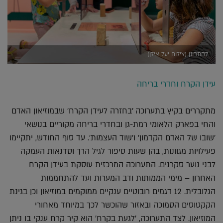
להתבונן (צילום יעל אילן)
עידן הקרח וחדרי בריחה
מתקררים בקיץ בתערוכה 'בחזרה לעידן הקרח' שבמוזיאון האדם
והחי בפארק הלאומי רמת-גן ובחדרי בריחה מקוריים בנושאי
'שובו של האדם הקדמון' ו'שוד העצמות'. עד סוף החודש, יתקיימו
פעילויות מגוונות, בהן שעות סיפור לגיל הרך וסדנאות העמקה
לבני נוער סקרנים. התערוכה המרכזית עוסקת בעידן הקרח
האחרון – מימי הממותות ודב המערות ועד להתחממות
הגלובלית. 12 דגמים רובוטיים ענקיים ממוקמים במוזיאון וכן בגינת
הקקטוסים הסמוכה ובאזור שהוכשר לכך במיוחד מאחורי
המוזיאון. לצד התערוכה, 'לגעת בקרח' הוא קיר קרח ענקי בו ניתן