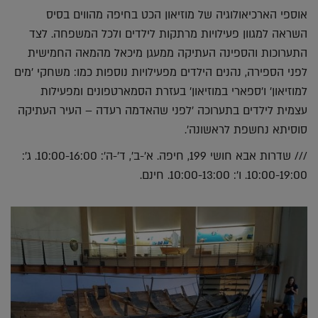
אוספי הארכיאולוגיה של מוזיאון הכט בחיפה מהווים בסיס
השראה למגוון פעילויות מרתקות לילדים ולכל המשפחה. לצד
התערוכות והספינה העתיקה ממעגן מיכאל מהמאה החמישית
לפני הספירה, נהנים הילדים מפעילויות נוספות כמו: משחקי 'מים
למוזיאון' ו'ספארי במוזיאון' בעזרת הסמארטפונים ומפעילות
עצמית לילדים בתערוכה 'לפני שהאדמה רעדה – העיר העתיקה
סוסיתא נחשפת לראשונה'.
/// שדרות אבא חושי 199, חיפה. א'-ב', ד'-ה': 10:00-16:00. ג':
10:00-19:00. ו': 10:00-13:00. חינם.