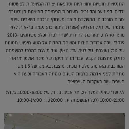
התנסויות חושיות וחוויותיות וסדנאות יצירה המיועדות לפעוטות,
ילדים, בני נוער ומבוגרים. תערוכות הפתיחה המוצגות הן 'טנגרם:
צורות מורכבות' המשלבת מיצב ומשחקי הרכבה היוצרים שינוי
מתמיד של חלל הגלריה (אוצרת התערוכה: נעמה בר-אור. ללא
מועד נעילה), תערוכת החידות 'שחר (פרדי)כלו: משחקים 2013-
2019' שבה עבודת חידות ומשחק המבוס על מנוע חיפוש תמונות
של גוגל (אוצרת: טל לניר. עד: 9/11). עוד מוצגת במרכז למשפחה
כחלק מתצוגת הקבע, עבודתו הוותיקה של מיכה אולמן 'מראה',
המורכבת מאדמה, מלט וזכוכית ומוצבת בעומק של 1.5 מטר
מתחת לפני אדמה. ברבות השנים כוסתה העבודה וכעת היא
חשפת שוב בעקבות השיפוצים.
/// שד' שאול המלך 27, תל אביב. ב', ד', ש': 10:00-18:00. ג', ה':
10:00-21:00 (לכל המשפחה עד 20:00). ו': 10:00-14:00.