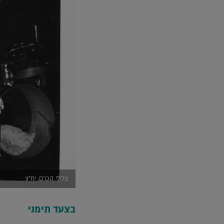
צלילי הכרם, יח"צ
בצעד תימני