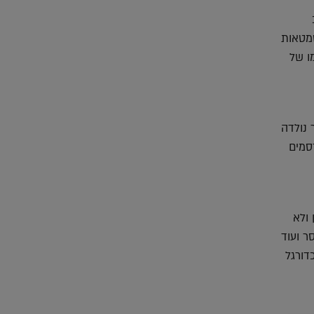
סמטאות
ו של
 נולדה
סמים
ולא
ר ועוד
דורגל