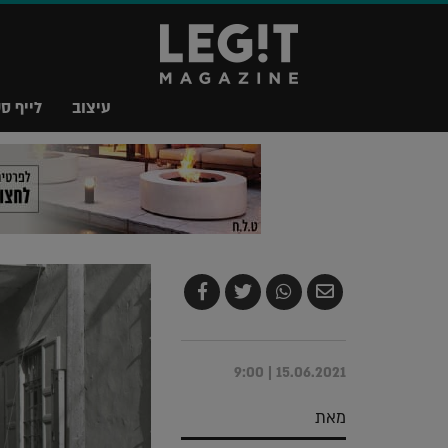
עיצוב
לייף סט
שלח
שתף
צייץ
שתף
בדואר
ב-
ב-
ב-
אלקטרוני
Whatsapp
Twitter
Facebook
15.06.2021 | 9:00
מאת