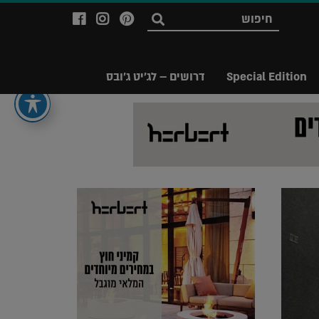
לעמוד
לעמוד
לעמוד
חפש
ה-
ה-
ה-
Facebook
Instagram
Ppinterest
של
של
של
Special Edition
דרושים – לג'יט ג'ובס
מגזין
מגזין
מגזין
לג'יט
לג'יט
לג'יט
Legit
Legit
Legit
Magazine
Magazine
Magazine