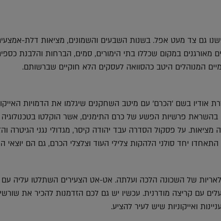
 ישנו גם צד מעט אפל. בשנות השבעים והשמונים, מציאות דלת-אמצעי
מאורגנים במקום שכללו בתי הימורים, סמים, הברחות והלבנת כספים
יים המנוהלים היטב כהסוואה לעסקים הלא חוקיים שברשותם.
 אודיו בשם 'הכרם' עם מיטב השחקנים שיגלמו את הדמויות האייקונ
בהשראת פרשיות הפשע של כרם התימנים, אשר הוקלטו בטכנולוגיה 
מציאות. על פסקול הסדרה עבד יהודה קיסר, מגדולי נגני הגיטרה והז
תאחדו יחד סולני הלהקות צלילי העוד וצלצלי הכרם, גם הם יוצאי הש
אריות של השכונה הלכה ועלתה. אט-אט הצעירים השתלטו עליה עם 
ועלים עם קריצה מודרנית. עכשיו יש גם לכם הזדמנות להכיר את שורשי
ינות ואייקוניות שיש לעיר להציע.