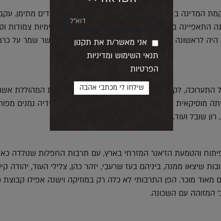
השכונה הוקמה טרם הקמת המדינה ב 1906 ותושביה הראשונים היו עולים יהודים מתימן. עקב
 התאפיינה בבנייה נמוכה מחומרים זולים, חצרות פנימיות צמודות ו
היה לראשונה 'כרם התימני', על שם השומר התימני אשר שמר על כרמ
אני מאשר/ת את תקנון
תנאי השימוש ומדיניות
הפרטיות
 התערוכה, לקוח מתוך שירה של אהובה עוזרי, הזמרת המהוללת אשר
ייתה מוסיקאית יוצרת ואף מורה לפיתוח קול שבין תלמידיה נמנים מפור
רון שובל ועוד.
פיתוח והטמעת הז'אנר המזרחי בארץ, עם תרבות החפלות שנולדה כאן 
ת שיצאו ממנה, ביניהם בעז שרעבי, יזהר כהן, צלילי העוד, יהודה קיס
מאוד מוכר. הפן התרבותי לא כלה רק במוזיקה וישנה אפילו קבוצת כ
 המזוהה עם השכונה.