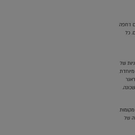
ם דחפה
. כל
יות של
מיוחדת
'אנר
כונה.
מקומות
ה של