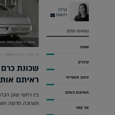
קרלה
רטאוס
נושאים חמים
שכונה אייקונית, צילום: בועז 
אופנה
דף הבית
תרבות ואמנות
ש
טרנדים
שכונת כרם 
ראיתם אות
עיצוב תעשייתי
תערוכות בעולם
בין רחשי שוק הכרמ
תערוכה חדשה חושפ
צור קשר