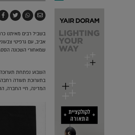
שלח
שתף
צייץ
ש
בדואר
ב-
ב-
ב
אלקטרוני
Whatsapp
witter
k
בשביל רבים מאיתנו כר
אביב, עם גרפיטי צבעונ
שמאחורי השכונה הססגו
השבוע נפתחת תערוכה ח
בתערוכת תעודה רחבה 
המדינה, חיי החברה, הק