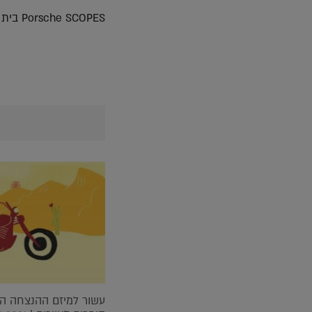
Porsche SCOPES בית רומנו בתל אביב. נעילה 12.11.22
עשור למיזם ההנצחה הא