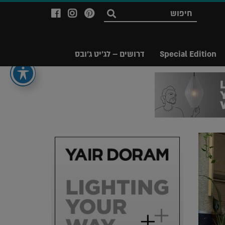
לעמוד
לעמוד
לעמוד
חפש
ה-
ה-
ה-
Facebook
Instagram
Ppinterest
של
של
של
Special Edition
דרושים – לג'יט ג'ובס
מגזין
מגזין
מגזין
לג'יט
לג'יט
לג'יט
Legit
Legit
Legit
Magazine
Magazine
Magazine