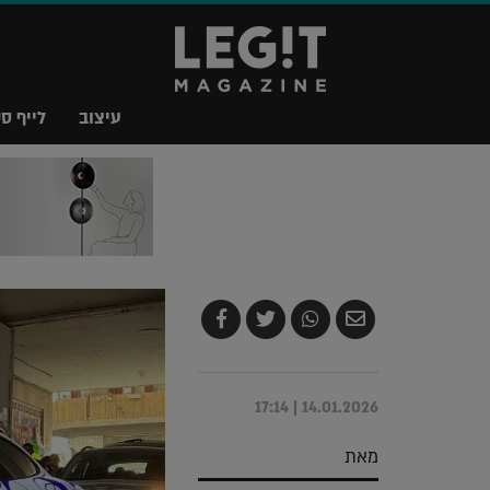
עיצוב
לייף סט
שלח
שתף
צייץ
שתף
בדואר
ב-
ב-
ב-
אלקטרוני
Whatsapp
Twitter
Facebook
14.01.2026 | 17:14
מאת