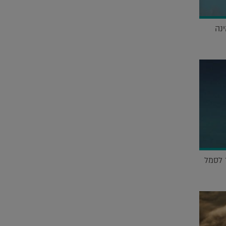
ינה
ד לסמל