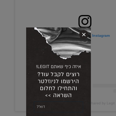
×
View this post on Instagram
איזה כיף שאתם LEGIT!
רוצים לקבל עוד?
הירשמו לניוזלטר
והתחילו לחלום
השראה >>
A post shared  מגזין לג׳יט (@legit.mag)