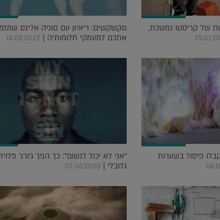
ת של קריסטו נמשכת,
מקשקשים: ריאיון עם סוניה אלינס שמזמ
אתכם למעמקי חלומותיה |
15.02.2022
25.01.2
קבלו פיסול בשערות
"אני לא יכול לנשום": כך הפך ג'ורג' פלוי
גלובלי |
07.06.2020
08.0