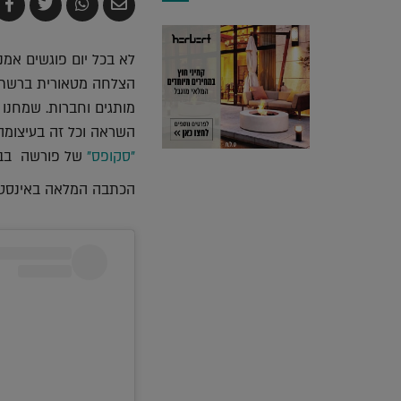
שלח
שתף
צייץ
ש
בדואר
ב-
ב-
ב
אלקטרוני
Whatsapp
witter
k
לא בכל יום פוגשים אמ
הצלחה מטאורית ברשתות
מותגים וחברות. שמחנו 
השראה וכל זה בעיצומה 
"סקופס"
של פורשה בבית
הכתבה המלאה באינסטג