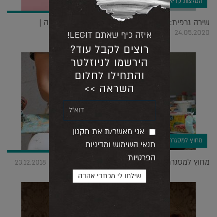
המלצות קריאה
שירה גרפית: לא תמונות אלא רעיונות. המלצת קריאה |
24.05.2020
איזה כיף שאתם LEGIT!
רוצים לקבל עוד?
הירשמו לניוזלטר
והתחילו לחלום
השראה >>
אני מאשר/ת את תקנון
מחוץ למסגרת
תנאי השימוש ומדיניות
הפרטיות
מחוץ למסגרת: סקייטבורד, יצירה ואלמנט של סיכון |
23.12.2018