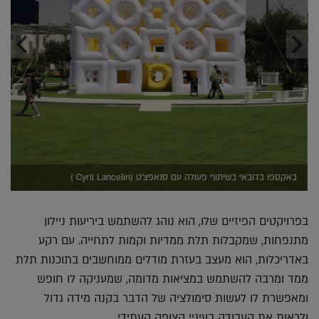
באקספו בדובאי בשיתוף פעולה עם סנאפצ'ט (Cyril Lancelin )
בפרויקטים הפיזיים שלו, הוא נוהג להשתמש ביריעות ניילון
מתנפחות, שמקבלות תלת ממדיות וקמות לתחייה. עם רקע
באדריכלות, הוא מעצב בעזרת מודלים ממוחשבים בתוכנות תלת
ממד ומרבה להשתמש במציאות מדומה, שמעניקה לו חופש
ומאפשרת לו לעשות סימולציה של הדבר בקנה מידה גדול
ולראות את העבודה בעיניי הצופה העתידי.