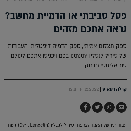
דף הבית
תרבות ואמנות
פסל סביבתי או הדמיית מחשב? נראה אתכם מזהים
פסל סביבתי או הדמיית מחשב?
נראה אתכם מזהים
ספק תצלום אמיתי, ספק הדמיה דיגיטלית, העבודות
של סיריל לנסלין יתעתעו בכם ויכניסו אתכם לעולם
סוריאליסטי מרתק
קרלה רטאוס
|
14.12.2022 | 12:11
שלח
שתף
צייץ
שתף
בדואר
ב-
ב-
ב-
אלקטרוני
Whatsapp
Twitter
Facebook
עבודותיו של האמן הצרפתי סיריל לנסלין (Cyril Lancelin) נעות