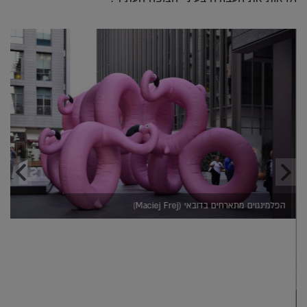
הפלמינגוים מתארחים בדובאי (Maciej Frej)