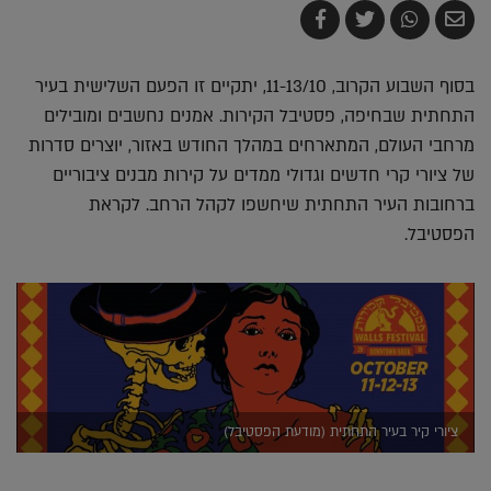
שלח
שתף
צייץ
שתף
בדואר
ב-
ב-
ב-
אלקטרוני
Whatsapp
Twitter
Facebook
בסוף השבוע הקרוב, 11-13/10, יתקיים זו הפעם השלישית בעיר
התחתית שבחיפה, פסטיבל הקירות. אמנים נחשבים ומובילים
מרחבי העולם, המתארחים במהלך החודש באזור, יוצרים סדרות
של ציורי קרי חדשים וגדולי ממדים על קירות מבנים ציבוריים
ברחובות העיר התחתית שיחשפו לקהל הרחב. לקראת
הפסטיבל.
ציורי קיר בעיר התחתית (מודעת הפסטיבל)