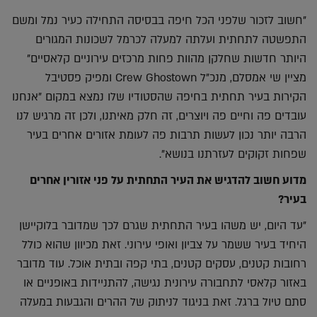
"חשוב לזכור שלפני הכל חיפה בבסיסה התחילה כעיר נמל ומשם
התפשטה לתחתית ועלתה למעלה לכרמל לשכונות המגורים
היותר חדשות שחלקן מהוות פחות מרכזים עירוניים קלאסיים"
מציין שי אמסלם, מנכ"ל Crew Ghostown ומפיק פסטיבל
הקירות בעיר תחתית בחיפה שהסטודיו שלו נמצא במקום "אנחנו
עובדים פה וחיים פה ויוצרים, זה חלק מאיתנו, ולכן זה מרגיש לנו
הרבה יותר נכון לעשות תרבות פה לעומת אזורים אחרים בעיר
שפחות זקוקים לעזרתנו בנושא".
מדוע חשוב להדגיש את העיר התחתית על פני אזורין אחרים
בעיר?
"עד היום, יש משהו בעיר התחתית שגרם לכך שמדובר בלוקיישן
היחיד בעיר ששמר על צביון ואופי עירוני. זאת מכיוון שהוא כולל
רחובות קטנים, עסקים קטנים, בתי קפה ובתית אוכל. עוד מדובר
באזור קלאסי לתחבורה עירונית נגישה, להתניידות באופניים או
סתם טיול ברגל. זאת בניגוד לניתוק של ההרים והגבעות במעלה