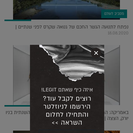
מסביב לעולם
נפתח לתנועה הגשר החכם של גנואה שקרס לפני שנתיים |
18.08.2020
×
איזה כיף שאתם LEGIT!
רוצים לקבל עוד?
הירשמו לניוזלטר
באמריקה: המט גאלה השיקה את תערוכת האופנה השנתית בניו
והתחילו לחלום
יורק, הצצה |
14.09.2021
השראה >>