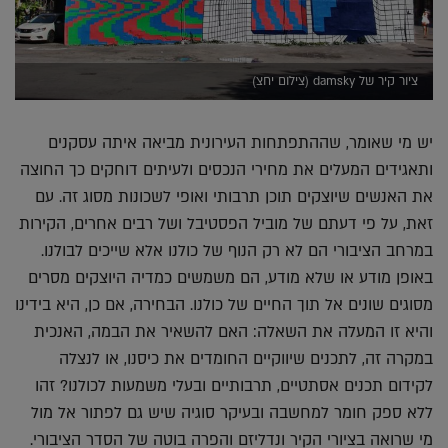
ציור קיר של damsky (צילום יחצ)
יש מי שאומר, שההתפתחות העירונית מביאה איתה עסקנים
ותאגידים המעלים את מחירי הנכסים ולעיתים דוחקים כך החוצה
את האנשים שיוצקים תוכן תרבותי ואופי לשכונות מסוג זה. עם
זאת, על פי דעתם של מוביל הפסטיבל ושל רבים אחרים, הקירות
במרחב הציבורי הם לא רק הנוף של כולנו אלא שייכים לבולנו.
באופן מודע או שלא מודע, הם משמשים כמדיה היוצקים מסרים
מסוגים שונים אל תוך החיים של כולנו. הבחירה, אם כן, היא בידינו
והיא זו המעלה את השאלה: האם להשאיר את הבמה, האנכית
במקרה זה, לתכנים שיווקיים החומדים את כיסנו, או לנצלה
לקידום תכנים אסתטיים, תרבותיים ובעלי משמעות לכולנו? זהו
ללא ספק חומר למחשבה ובעיקר סוגיה שיש גם לפתור אל מול
מי שרואה בציורי הקיר ונדליזם והפרה בוטה של הסדר הציבורי.