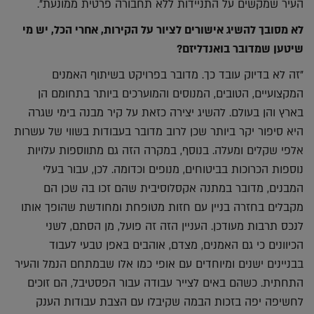
העיר שמקשים על התניידות ללא תחבורה פרטית ממונעת".
לא מסובך להשיג אישורים לציור על הקירות, אחרי הכל, יש מי
שיטען שמדובר בואנדליזם?
"זה לא בדיוק עובד כך. מדובר בפרויקט בשיתוף האמנים
המקצועיים, הטובים, המנוסים והמוערכים ביותר בתחומם הן
בארץ והן בעולם. להשיג יצירה כזאת על קיר מבנה בימי שגרה
היא סיפור יקר ביותר שכן לרוב מדובר בעבודות בשווי של עשרות
אלפי שקלים ומעלה. בנוסף, במקרה הזה גם מתווספות עלויות
נוספות הכרוכות בביטוחים, מנופים וכדומה. לכן, עבור בעלי
המבנים, מדובר במתנה אקסלוסיבית שהם זכו בה שכן הם
מקבלים בחזרה בניין עם חזות מטופחת ומחודשת שהופך אותו
לנכס תרבות מעודכן. העניין הזה זה פועל, מן הסתם, לשני
הכיוונים כי גם האמנים, מצדם, אוהבים באפן טבעי לעבוד
בבניינים ישנים ומיוחדים עם אופי כמו אלו שבמתחם הנמל והעיר
התחתית. כשהם באים לצייר עבודה עבור הפסטיבל, הם זוכים
לחשיפה יפה בזכות הבמה שקיבלו עם הצבת עבודות הענק