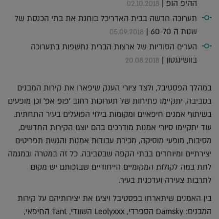
ההיפ הופ |
02.10.2018
תערוכה חדשה בבית האדריכל בוחנת את בתי הכנסת של
שנות ה 60-70 |
05.09.2018
הערים הסודיות של ארצות הברית נחשפות בתערוכה
בוושינגטון |
20.08.2018
במהלך הפסטיבל, ולצד ציורי הענק שיפארו את קירות המבנים
בסביבה, יתקיימו פתיחות של תערוכות רחוב 'פופ אפ' וכן מופעים
בשיתוף אמנים חיפאיים ומקומות בילוי הפועלים בעיר התחתית.
עוד יתקיימו סיורי אמנות מודרכים בהם יוצגו הקירות החדשים,
מסיבות, מופעי מוסיקה, מכירת עבודות אמנות והגשת תפריטים
יצירתיים ומיוחדים בבתי הקפה שבסביבה. כל זה במטרה ובמגמה
לתת במה לקולות המקומיים הייחודיים שבזכותם יש מקום
לתרבות צעירה ועדכנית בעיר.
בין האמנים שיתארחו בפסטיבל ויציגו את יצירותיהם על קירות
המבנים: Damsky הספרדי, Leolyxxx השוודי, Tant החיפאי,