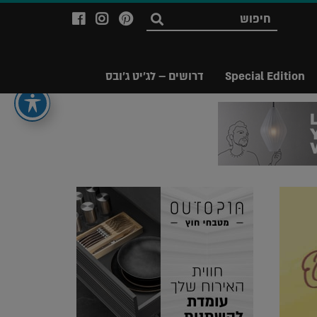
לעמוד
לעמוד
לעמוד
חפש
ה-
ה-
ה-
Facebook
Instagram
Ppinterest
של
של
של
Special Edition
דרושים – לג'יט ג'ובס
מגזין
מגזין
מגזין
לג'יט
לג'יט
לג'יט
Legit
Legit
Legit
Magazine
Magazine
Magazine