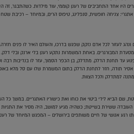
אתגרים היו אחד התחביבים של רענן קוממי, עוד מילדות. כשהתבגר, זה ה
גרי: צניחה חופשית, סנפלינג, טיפוס הרים, ובמיוחד – רכיבת שטח 
 ונהג לעזור לכל אדם נזקק שפגש בדרכו, והעולם האיר לו פנים חזרה.
סעדת המבורגרים. באחת המשמרות נתקע רענן בלי ארנק ובלי דלק. 
נוע עד תחנת הדלק. מתדלק, בן הכפר הסמוך, עזר לו בנדיבות רבה ו
, אסיר תודה, חזר לתחנת הדלק בתום המשמרת שלו עם סל מלא באוכ
מתנה למתדלק ולכל הצוות.
טת, שם הביא לידי ביטוי את כוחו ואת כישוריו האתגריים. במשך כל הש
ת העובדה ששירת בשייטת; כשהיה מגיע למושב, היה מסיר את התגיות 
תו רגע אנושי של חיים משותפים בירושלים – המפגש המיוחד של רענן