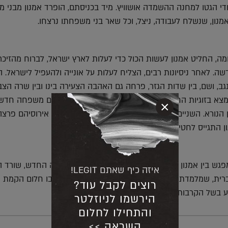
די הגטו למחנה ההשמדה אושוויץ. מיד בכניסתם, הופרד אמנון מבני 
מנון, שנשלח לעבודה, ניצל, וכל שאר בני משפחתו נרצחו.
 החליט אמנון לעשות הכול כדי לעלות לארץ ישראל, לברוח מהזיכרו
. לאחר ניסיונות רבים, הצליח לעלות על אונייה ולהעפיל לישראל. ה
גב, ושם, בין שדות הגזר, פרחה גם האהבה הצעירה בינו ובין שרה הצב
 מצא בזוגיות החדשה עם שרה אהבה ובית, קיווה להקים משפחה חדש
×
הנורא. השניים תכננו להתחתן, אלא שזמן קצר לאחר אירוסיהם פרצה
התגייס לחטיבת גבעתי ונהרג בקרב על בית גוברין.
גש בין אמנון לשרה והחיבור העדין שנרקם בין העולה החדש, שורד 
איזה כיף שאתם LEGIT!
רית, שמלמדת אותו מילים חדשות בעברית. עד לרגע בו חלום הקמת
רוצים לקבל עוד?
בשל הקרבות.
הירשמו לניוזלטר
והתחילו לחלום
השראה >>