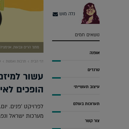
נלה מוש
נושאים חמים
מתוך הרים וגבעות, אנימציה
אופנה
דף הבית
תרבות ואמנות
ע
טרנדים
עשור למיזם
הופכים לאיו
עיצוב תעשייתי
תערוכות בעולם
לפרויקט 'פנים. יום
מערכות ישראל ונפג
צור קשר