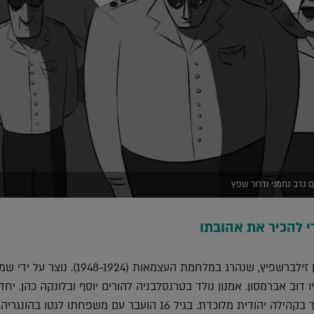
ים נדב נחמני ודרור שפץ
 להכיר את אהובתו
לזכרו של אמנון זילברשפיץ, שנהרג במלחמת העצמאות (1948-1924). נוצר ע
יו דוב אברמסון. אמנון נולד בטרנסלבניה להורים יוסף ובלונקה כהן. יחד
אחיו ואחותו הוא התחנך בקהילה יהודית מלוכדת. בגיל 16 הועבר עם משפחתו לגטו ב