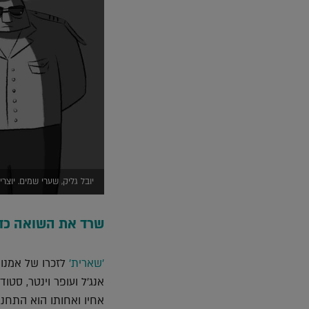
יובל גליק, שערי שמים. יוצר
שרד את השואה כדי
'שארית'
אנג'ל ועופר וינטר, סטוד