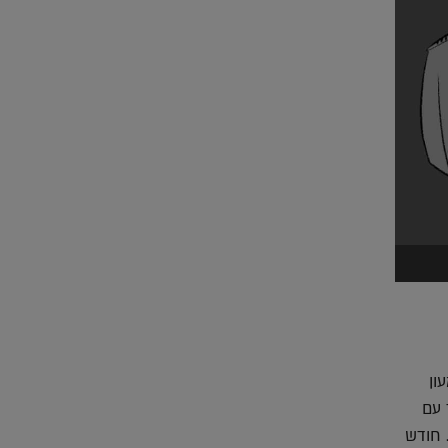
ל ידי שמעון
 עם
הונגריה. חודש