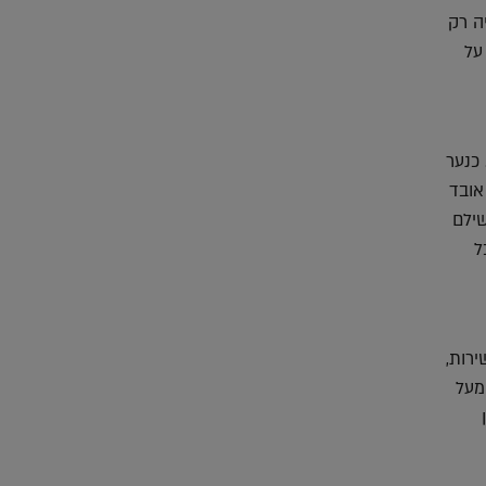
יה רק
על
 כנער
אובד
שילם
ל
ירות,
מעל