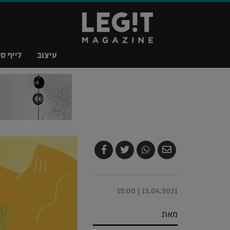
עיצוב
לייף סט
שלח
שתף
צייץ
שתף
בדואר
ב-
ב-
ב-
אלקטרוני
Whatsapp
Twitter
Facebook
13.04.2021 | 15:00
מאת