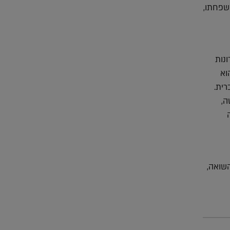
משפחתו,
נות
וא
רית.
ה,
השואה,