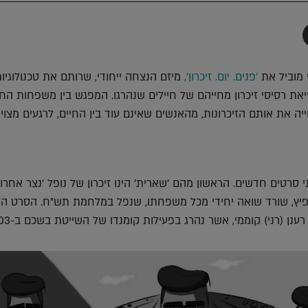
תף
-
Faceboo
T
 מוביל את
'פנים. יום. זיכרון',
מיזם הנצחה ייחודי, שרותם את טכנולוגיו
ת רסיסי זיכרון מחייהם של חיילים שנהרגו. המפגש בין משפחות הח
ייה את אותם הזיכרונות, מהאנשים שאינם עוד בין החיים, לרגעים מצויר
סרטים חדשים. הראשון מהם 'שארית' הינו זיכרון של נופל 'נצר אחרון
שפיץ, שורד שואה יחידי מכל משפחתו, שנפל במלחמת תש"ח. הסרט הש
רענן (רני) קוממי, אשר נהרג בפעילות קומנדו של השייטת בשכם ב-2003.