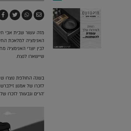
שלח
שתף
צייץ
ש
בדואר
ב-
ב-
ב
אלקטרוני
Whatsapp
witter
k
מזה עשור שבית אבי חי
האנימציה למלאכת החייא
לבין יוצרי האנימציה מח
שיישארו לנצח.
בשנה החולפת נוצרו שני 
לזכרו של אמנון זילבר
'הרים וגבעות' לזכרו של 