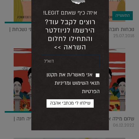
איזה כיף שאתם LEGIT!
התעשייה
רוצים לקבל עוד?
נוכחות חובה: פנינות, אישון לילה וסדרת ספרים בלתי נשכחת |
הירשמו לניוזלטר
25.07.2018
והתחילו לחלום
השראה >>
אני מאשר/ת את תקנון
תנאי השימוש ומדיניות
הפרטיות
שלום מילה א': ריאיון חגיגי עם אמנית המילים ויקטוריה חנה |
06.12.2022