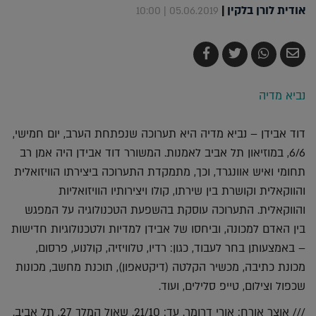
אודית לורן בלקין
|
05.06.2019 | 10:00
שלח
שתף
צייץ
שתף
בדואר
ב-
ב-
ב-
אלקטרוני
Whatsapp
Twitter
Facebook
נביא מדיה
דוד אבידן – נביא מדיה היא תערוכה שנפתחת הערב, יום חמישי,
6/6, במוזיאון תל אביב לאמנות. המשורר דוד אבידן היה אמן רב
תחומי ואיש אוונגרד, וכך, מתמקדת התערוכה ביצירתו הוויזואלית
והווקאלית וקושרת בין שירתו, קולו ויצירותיו הוויזואליות
והווקאלית. התערוכה עוסקת בהשפעת הטכנולוגיה על המפגש
בין האדם למכונה, וביחסו של אבידן למדיות ולטכנולוגיות חדישות
– באמצעותן בחר לעבוד, כגון: רדיו, טלוויזיה, קולנוע, פרסום,
מכונת כתיבה, מכשיר הקלטה (דיקטאפון), תוכנת מחשב, מכונות
שכפול וצילום, טייפ סלילים, ועוד.
/// אוצר אורח: אורי דרומר. עד: 21/10. שאול המלך 27, תל אביב.