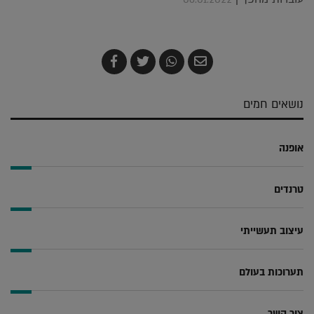
שלח
שתף
צייץ
שתף
בדואר
ב-
ב-
ב-
אלקטרוני
Whatsapp
Twitter
Facebook
נושאים חמים
אופנה
טרנדים
עיצוב תעשייתי
תערוכות בעולם
צור קשר