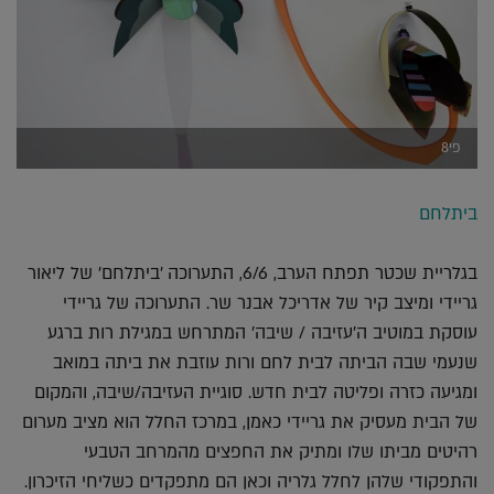
פי8
ביתלחם
בגלריית שכטר תפתח הערב, 6/6, התערוכה 'ביתלחם' של ליאור
גריידי ומיצב קיר של אדריכל אבנר שר. התערוכה של גריידי
עוסקת במוטיב ה'עזיבה / שיבה' המתרחש במגילת רות ברגע
שנעמי שבה הביתה לבית לחם ורות עוזבת את ביתה במואב
ומגיעה כזרה ופליטה לבית חדש. סוגיית העזיבה/שיבה, והמקום
של הבית מעסיק את גריידי כאמן, במרכז החלל הוא מציב מערום
רהיטים מביתו שלו ומתיק את החפצים מהמרחב הטבעי
והתפקודי שלהן לחלל גלריה וכאן הם מתפקדים כשליחי הזיכרון.