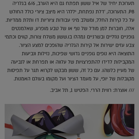
תערוכת יחיד של איל ששון תפתח גם היא הערב, 6/6 בגלריה
P8. התערוכה, 'דלת נפתחת, יללה' היא מיצב ציורי כולל החולש
על כל קירות החלל, ומשלב מיני עבודות ציוריות דו ותלת ממדיות.
אלה, חוברות למן מודל של נוף או של טבע מופרע, שאלמנטים
גופניים נוזליים ובשרניים נמהלו בו.ששון משלח צורות, קווים וכתמי
צבע עזים ישירות אל קירות הגלריה שהופכים למצע הציור.
התוצאה היא נופים גופניים גדושי שפיכות, נזילות ונביעות
המקבילות לדידו להתפרצויות של עלווה או תפרחת או לנביעה
של מעיין כלשהו. עם כל זה, ששון מבקש לקרוא תגר על תפיסות
מקובלות של יופי, על מעמד הציור ועל מקומו בעולם האמנות.
/// אוצרת: רווית הררי. הפטיש 1, תל אביב.