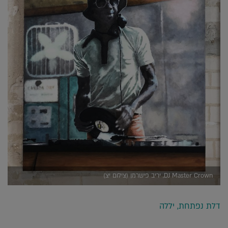
DJ Master Crown, יריב פישרמן (צילום יצ)
דלת נפתחת, יללה