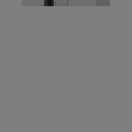
עיצוב עולמי - פריז
כל הדרך משוקולד בזיליקום ועד מוזיאון רודן – האייטם המלא |
04.04.2019