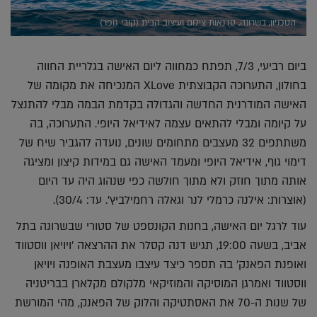
הטכניון, בשרונה, סדנאות צילום ועיצוב הבית (קובי גופר)
ביום רביעי, 7/3, תפתח כמחווה ליום האישה בגלריית החווה
בחולון, התערוכה הקבוצתית XLove המנכיחה את מקומה של
האישה המודרנית החדשה והגדולה בקדמת הבמה מבלי להתנצל
על קיומה ומבלי להתאים עצמה לאידיאל היופי. התערוכה, בה
משתתפים 32 מעצבים מתחומים שונים, נועדה להגביר שיח של
דימוי גוף, אידיאל היופי ומעמד האישה גם במידות קיצון ומציגה
אותה מתוך חוזק ולא מתוך חולשה כפי שנהוג היה עד היום
(אוצרות: אילנה כרמלי לנר וגאלה רחמילביץ'. עד: 30/4).
עוד לרגל יום האישה, בחנות הקונספט של סטורי שבשרונה בתל
אביב, בשעה 19:00, תגיש דנה קסלר את ההרצאה 'ויויאן ווסטווד
ואופנת הפאנק' בה תספר כיצד עיצבו מעצבת האופנה ויויאן
ווסטווד ואמרגן המוסיקה והמוזיקאי מלקולם מקלארן בבריטניה
של שנות ה-70 את האסתטיקה והלוק של הפאנק, מהי המורשת