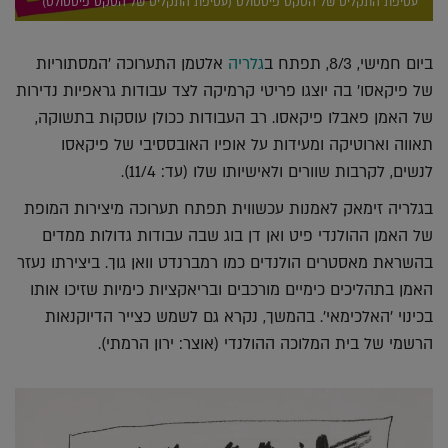
עטיפת התקליט של הסקס פיסטולס (עטיפת התקליט של הסקס פיסטולס)
ביום חמישי, 8/3, תפתח ב
גלריה
אלטמן התערוכה 'המסתוריות
של פיקאסו' בה יוצגו פריטי קרמיקה לצד עבודות גראפיות נדירות
של האמן פאבלו פיקאסו. רב העבודות ככולן עוסקות בתשוקה,
תאווה וארוטיקה ומעידות על אופיו האובססיבי של פיקאסו
לנשים, לקרבות שוורים ולאישיותו שלו (עד: 11/4).
בגלריה זימאק לאמנות עכשווית תפתח תערוכה מיצירות המופת
של האמן ההולנדי פיט ואן דן בוג שבה עבודות גדולות ממדים
בהשראת מאסטרים הולנדים כמו רמברנדט וואן גוך. ביצירתו נעזר
האמן בתהליכים כימיים מורכבים ובריאקציות כימיות שזיכו אותו
בכינוי 'האלכימאי'. בהמשך, נקרא גם לשמש כצייר הדיוקנאות
הרשמי של בית המלוכה ההולנדי (אוצר: ירון הרמתי).