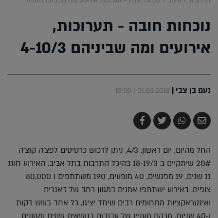
דף הבית
עיצוב
נוכחות חובה – תערוכות, אירועים ומה שביניהם 4-10/3
נוכחות חובה - תערוכות,
אירועים ומה שביניהם 4-10/3
נעם בן צבי
|
01.03.2018 | 13:50
שלח
שתף
צייץ
שתף
בדואר
ב-
ב-
ב-
אלקטרוני
Whatsapp
Twitter
Facebook
החל מהיום, יום ראשון, 4/3, ניתן לרכוש כרטיסים לפצ'ה קוצ'ה
20# שיתקיים ב 18-19/3 בהיכל התרבות בתל אביב. האירוע חוגג
11 שנים, 19 מפגשים, 40 מופעים, 190 משתתפים ו 80,000
צופים. באירוע ישתתפו אמנים במגוון רחב של ז'אנרים
ואינטראקציות מתחומים רבים שיחד יציגו, כל אחד בשש דקות
ו-40 שניות, מרקם מעניין של עבודות בנושאים שונים ומגוונים