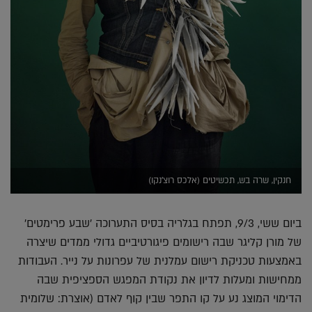
חנקין, שרה בש, תכשיטים (אלכס רוצ'נקו)
ביום ששי, 9/3, תפתח בגלריה בסיס התערוכה 'שבע פרימטים'
של מורן קליגר שבה רישומים פיגורטיביים גדולי ממדים שיצרה
באמצעות טכניקת רישום עמלנית של עפרונות על נייר. העבודות
ממחישות ומעלות לדיון את נקודת המפגש הספציפית שבה
הדימוי המוצג נע על קו התפר שבין קוף לאדם (אוצרת: שלומית