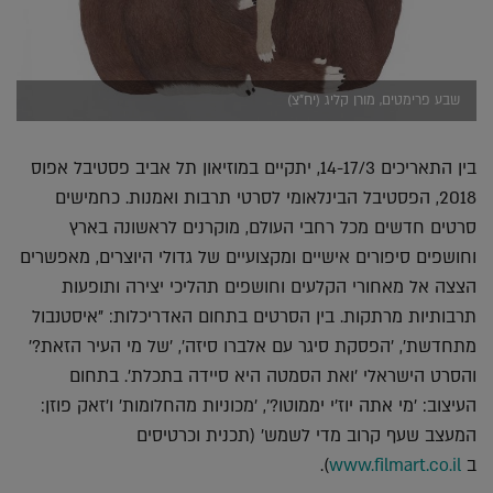
שבע פרימטים, מורן קליג (יח"צ)
בין התאריכים 14-17/3, יתקיים במוזיאון תל אביב פסטיבל אפוס
2018, הפסטיבל הבינלאומי לסרטי תרבות ואמנות. כחמישים
סרטים חדשים מכל רחבי העולם, מוקרנים לראשונה בארץ
וחושפים סיפורים אישיים ומקצועיים של גדולי היוצרים, מאפשרים
הצצה אל מאחורי הקלעים וחושפים תהליכי יצירה ותופעות
תרבותיות מרתקות. בין הסרטים בתחום האדריכלות: "איסטנבול
מתחדשת', 'הפסקת סיגר עם אלברו סיזה', 'של מי העיר הזאת?'
והסרט הישראלי 'ואת הסמטה היא סיידה בתכלת'. בתחום
העיצוב: 'מי אתה יוז'י יממוטו?', 'מכוניות מהחלומות' ו'זאק פוזן:
המעצב שעף קרוב מדי לשמש' (תכנית וכרטיסים
ב
www.filmart.co.il
).