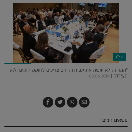
נדל"ן
"המדינה לא עושה את עבודתה, הם צריכים לחוקק חוקים ולזוז
הצידה" |
02.06.2019
שלח
שתף
צייץ
שתף
בדואר
ב-
ב-
ב-
אלקטרוני
Whatsapp
Twitter
Facebook
נושאים חמים