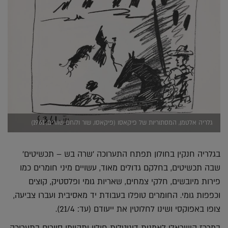
גלריה אלטמן, המסתוריות של פיקאסו (פיקאסו, שור ולוחם שוורים, 1961)
בגלריה חנקין בחולון תפתח התערוכה 'שרה בש – תכשיטים'
שבה תכשיטים, בחלקם גדולים מאוד, עשויים מיני חומרים כמו
פירות מיובשים, חלקי צמחים, שאריות גומי ופלסטיק, קוצים
וכפפות גומי. החומרים טופלו בעבודת יד מאסיבית ועברו צביעה,
צופו באפוקסי ושינו לחלוטין את ייעודם (עד: 21/4).