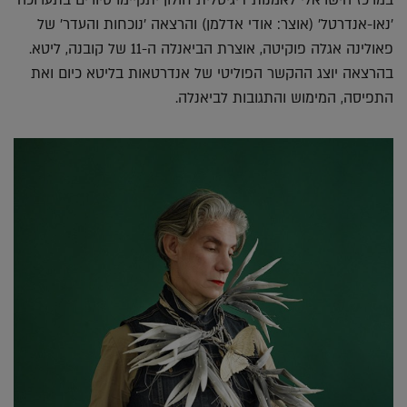
במרכז הישראלי לאמנות דיגיטלית חולון יתקיימו סיורים בתערוכה
'נאו-אנדרטל' (אוצר: אודי אדלמן) והרצאה 'נוכחות והעדר' של
פאולינה אגלה פוקיטה, אוצרת הביאנלה ה-11 של קובנה, ליטא.
בהרצאה יוצג ההקשר הפוליטי של אנדרטאות בליטא כיום ואת
התפיסה, המימוש והתגובות לביאנלה.