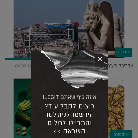
חדשות
×
אדריכל ריצ'רד רוג'רס זוכה פרס פריצקר פורש |
06.09.2020
איזה כיף שאתם LEGIT!
רוצים לקבל עוד?
הירשמו לניוזלטר
והתחילו לחלום
השראה >>
אינסטגרם