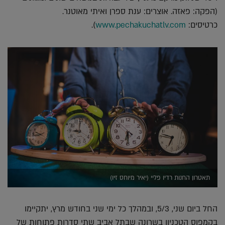
(הפקה: פאזה. אוצרים: ענת ספרן ואיתי מאוטנר.
כרטיסים:
www.pechakuchatlv.com
).
תאטרון החנות רדיו פליי (יאיר מיוחס זיו)
החל ביום שני, 5/3, ובמהלך כל ימי שני בחודש מרץ, יתקיימו
בקמפוס הטכניון בשרונה שבתל אביב שתי סדרות פתוחות של