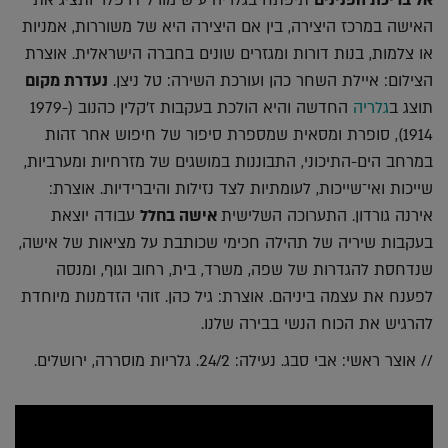
האישה במרכז היצירה, בין אם היצירה היא של משוררות, אמניות
או צלמות, בנות דורות ומגזרים שונים בחברה הישראלית. אוצרת
הצילום: איילת השחר כהן ועורכת השירה: טל ניצן.
נעדרת מקום
תוצג ב
גלריה
החדשה והיא הולכת בעקבות ז'קלין כהנוב (1979-
1914), סופרת ומסאית שמספרת סיפור של חיפוש אחר זהות
במרחב הים-התיכוני, התבוננות במושגים של מזרחיות ומערביות,
שייכות ואי־שייכות, לעומתיות לצד נזילות והיברידיות. אוצרת:
אירנה גורדון. התערוכה השלישית
אישה בחלל
עבודה יוצאת
בעקבות שיריה של תהילה חכימי שכותבת על מציאות של אישה,
שנדחסת להגדרות של שפה, משרד, בית, רחוב וגוף, ומנסה
לפענח את עצמה ביניהם. אוצרת: גיל כהן. זוהי הזדמנות מיוחדת
להרגיש את הכוח הנשי בבירה שלנו.
// אוצר ראשי: אבי סבג. נעילה: 24/2. גלריות מוסררה, ירושלים.