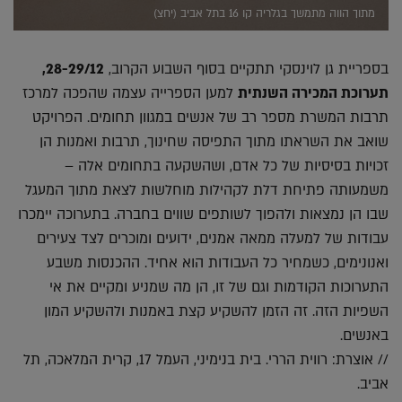
מתוך הווה מתמשך בגלריה קו 16 בתל אביב (יחצ)
בספריית גן לוינסקי תתקיים בסוף השבוע הקרוב,
28-29/12,
תערוכת המכירה השנתית
למען הספרייה עצמה שהפכה למרכז
תרבות המשרת מספר רב של אנשים במגוון תחומים. הפרויקט
שואב את השראתו מתוך התפיסה שחינוך, תרבות ואמנות הן
זכויות בסיסיות של כל אדם, ושהשקעה בתחומים אלה –
משמעותה פתיחת דלת לקהילות מוחלשות לצאת מתוך המעגל
שבו הן נמצאות ולהפוך לשותפים שווים בחברה. בתערוכה יימכרו
עבודות של למעלה ממאה אמנים, ידועים ומוכרים לצד צעירים
ואנונימים, כשמחיר כל העבודות הוא אחיד. ההכנסות משבע
התערוכות הקודמות וגם של זו, הן מה שמניע ומקיים את אי
השפיות הזה. זה הזמן להשקיע קצת באמנות ולהשקיע המון
באנשים.
// אוצרת: רווית הררי. בית בנימיני, העמל 17, קרית המלאכה, תל
אביב.