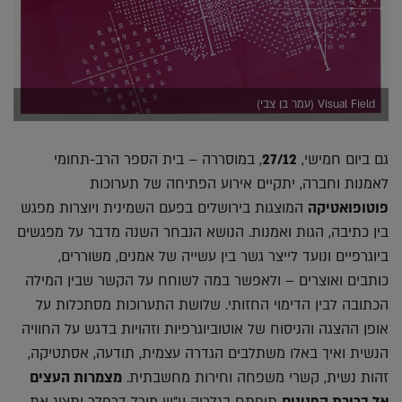
Visual Field (עמר בן צבי)
גם ביום חמישי,
27/12
, במוסררה – בית הספר הרב-תחומי
לאמנות וחברה, יתקיים אירוע הפתיחה של תערוכות
פוטופואטיקה
המוצגות בירושלים בפעם השמינית ויוצרות מפגש
בין כתיבה, הגות ואמנות. הנושא הנבחר השנה מדבר על מפגשים
ביוגרפיים ונועד לייצר גשר בין עשייה של אמנים, משוררים,
כותבים ואוצרים – ולאפשר במה לשוחח על הקשר שבין המילה
הכתובה לבין הדימוי החזותי. שלושת התערוכות מסתכלות על
אופן ההצגה והניסוח של אוטוביוגרפיות וזהויות בדגש על החוויה
הנשית ואיך באלו משתלבים הגדרה עצמית, תודעה, אסתטיקה,
זהות נשית, קשרי משפחה וחירות מחשבתית.
מצמרות העצים
אל בריכת הפנינים
תיפתח בגלריה ע"ש מורל דרפלר ותציג את