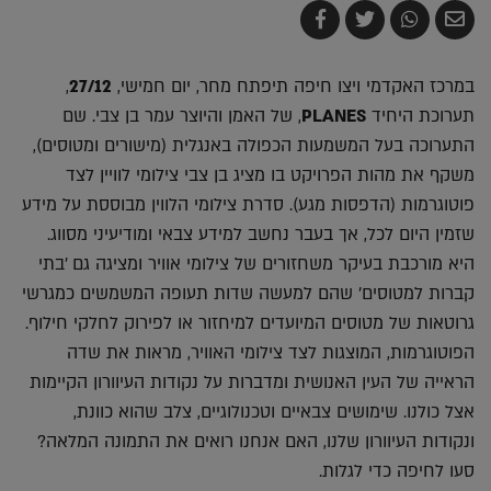
שלח
שתף
צייץ
שתף
בדואר
ב-
ב-
ב-
אלקטרוני
Whatsapp
Twitter
Facebook
במרכז האקדמי ויצו חיפה תיפתח מחר, יום חמישי,
27/12
,
תערוכת היחיד
PLANES
, של האמן והיוצר עמר בן צבי. שם
התערוכה בעל המשמעות הכפולה באנגלית (מישורים ומטוסים),
משקף את מהות הפרויקט בו מציג בן צבי צילומי לוויין לצד
פוטוגרמות (הדפסות מגע). סדרת צילומי הלווין מבוססת על מידע
שזמין היום לכל, אך בעבר נחשב למידע צבאי ומודיעיני מסווג.
היא מורכבת בעיקר משחזורים של צילומי אוויר ומציגה גם 'בתי
קברות למטוסים' שהם למעשה שדות תעופה המשמשים כמגרשי
גרוטאות של מטוסים המיועדים למיחזור או לפירוק לחלקי חילוף.
הפוטוגרמות, המוצגות לצד צילומי האוויר, מראות את שדה
הראייה של העין האנושית ומדברות על נקודות העיוורון הקיימות
אצל כולנו. שימושים צבאיים וטכנולוגיים, צלב שהוא כוונת,
ונקודות העיוורון שלנו, האם אנחנו רואים את התמונה המלאה?
סעו לחיפה כדי לגלות.