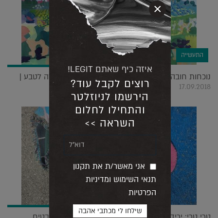
×
התעשייה
איזה כיף שאתם LEGIT!
נוכחות חובה: רגעים מכוננים, מרחבים שוויוניים וחזרה לטבע |
רוצים לקבל עוד?
17.09.2018
הירשמו לניוזלטר
והתחילו לחלום
השראה >>
אני מאשר/ת את תקנון
תנאי השימוש ומדיניות
הפרטיות
טרי טרי: יריד האמנות והעיצוב שחוזר בפעם ה 15 מבטיח