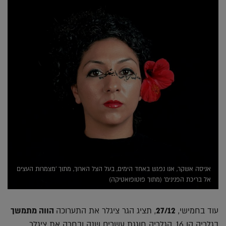
אניסה אשקר, אנו נפגש באחד הימים, בעל הצל הארוך, מתוך 'מצמרות העצים
אל בריכת הפנינים' (מתוך פוטופואטיקה)
עוד בחמישי,
27/12
, תציג הגר ציגלר את התערוכה
הווה מתמשך
בגלריה קו 16. הגלריה חוגגת עשרים שנה ובחרה את ציגלר