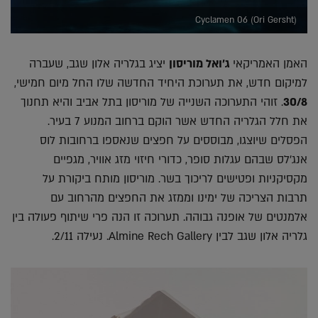
(Cyclamen 06 (Ori Gersht
האמן האמריקאי
ג'ואל מוריסון
יציג בגלריה אלון שגב, שעברה
למיקום חדש, את תערוכת היחיד החדשה שלו החל מיום חמישי,
30/8
. זוהי התערוכה השנייה של מוריסון בתל אביב והיא תחנוך
את חלל הגלריה החדש אשר הוקם ברחוב המנוע 7 בעיר.
הפסלים שיוצגו, מבוססים על חפצים שנאספו ברחובות לוס
אנג'לס שבהם עגלות סופר, כדורי חיזוי מזג אוויר, מגפיים
מקסיקניות ופטישים לריכוך בשר. מוריסון מותח ביקורת על
תרבות הצריכה של ימינו וממזג את החפצים מהרחוב עם
אלמנטים של אופנה גבוהה. תערוכה זו הנה פרי שיתוף פעולה בין
גלריה אלון שגב לבין Almine Rech Gallery. נעילה 2/11.