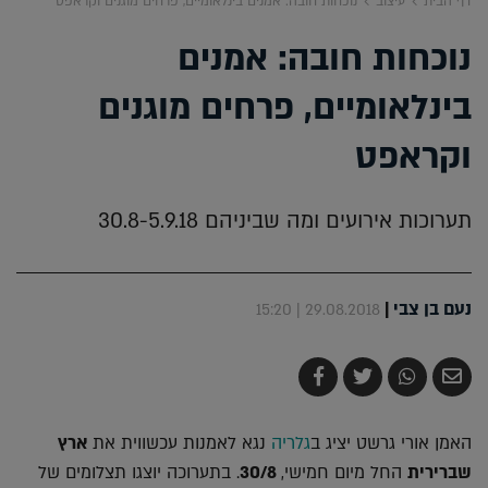
דף הבית
עיצוב
נוכחות חובה: אמנים בינלאומיים, פרחים מוגנים וקראפט
נוכחות חובה: אמנים
בינלאומיים, פרחים מוגנים
וקראפט
תערוכות אירועים ומה שביניהם 30.8-5.9.18
נעם בן צבי
|
29.08.2018 | 15:20
שלח
שתף
צייץ
שתף
בדואר
ב-
ב-
ב-
אלקטרוני
Whatsapp
Twitter
Facebook
האמן אורי גרשט יציג ב
גלריה
נגא לאמנות עכשווית את
ארץ
שברירית
החל מיום חמישי,
30/8
. בתערוכה יוצגו תצלומים של