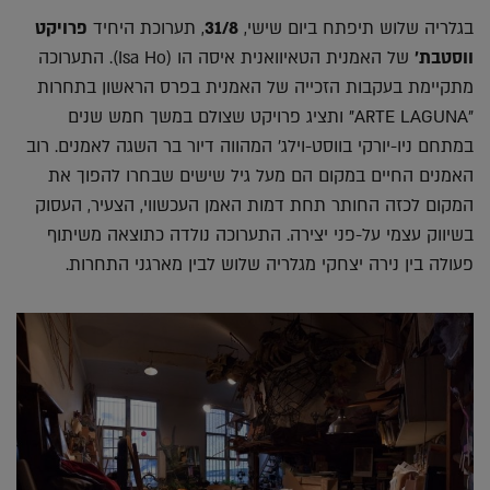
בגלריה שלוש תיפתח ביום שישי,
31/8
, תערוכת היחיד
פרויקט
ווסטבת'
של האמנית הטאיוואנית איסה הו (Isa Ho). התערוכה
מתקיימת בעקבות הזכייה של האמנית בפרס הראשון בתחרות
"ARTE LAGUNA" ותציג פרויקט שצולם במשך חמש שנים
במתחם ניו-יורקי בווסט-וילג' המהווה דיור בר השגה לאמנים. רוב
האמנים החיים במקום הם מעל גיל שישים שבחרו להפוך את
המקום לכזה החותר תחת דמות האמן העכשווי, הצעיר, העסוק
בשיווק עצמי על-פני יצירה. התערוכה נולדה כתוצאה משיתוף
פעולה בין נירה יצחקי מגלריה שלוש לבין מארגני התחרות.