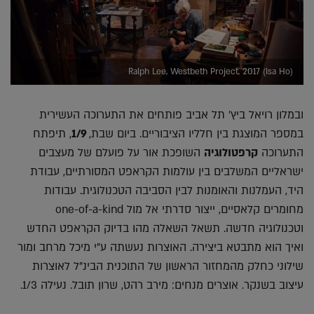
Ralph Lee, Westbeth Project, 2017 (Isa Ho)
ובמלון רויאל ביץ' תל אביב פותחים את התערוכה העשירית
במספר המוצגת בין חלליו הציבוריים. ביום שבת,
1/9
, תיפתח
התערוכה
קרפטולוגיה
השופכת אור על פועלם של מעצבים
ישראליים המשלבים בין עולמות הקראפט המסורתיים, עבודת
היד, העמלנות והאומנות לבין הסביבה הטכנולוגית. עבודות
מחומרים קלאסיים, ייצור סדרתי אל מול one-of-a-kind
וטכנולוגיה חדשה. תשאל השאלה מהו בדיוק הקראפט החדש
ואיך הוא מתבטא ביצירה. האוצרות נעשתה ע"י מיכל מרחב ומור
שילוני כחלק מהמחזור הראשון של התוכנית הבינ"ל לאוצרות
עיצוב בשנקר. אוצרים מנחים: מירב רהט, שרון תובל. נעילה 1/3.