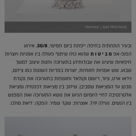
Hermes ( Joel Morrison)
ובעיר התחתית בחיפה ייפתח ביום חמישי,
30/8
, אירוע
הפופ-אפ
מ ב י ט ו ת
שהוא כולו שיתוף פעולה בין אמניות ויוצרות
חיפאיות שיציגו את עבודותיהן בתערוכה וחנות עיצוב למשך
שבוע. שש אמניות חזותיות, יוצרות במדיות השונות כמו צילום,
וידאו ארט, ציור, רישום וקולאז' וחושפות בתערוכה את נקודת
מבטן על המציאות שסביבן. שילוב בין מציאות לפנטזיה ומציאת
אלטרנטיבה לחיי היומיום הניעו את נושא התערוכה ואת המפגש
בין הנשים. נעילה 7/9. אוצרות: שקד שמיר. הפקה: ליאת מולכו.