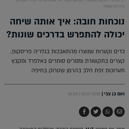
דף הבית
תרבות ואמנות
נוכחות חובה: איך אותה שיחה יכולה להתפרש
בדרכים שונות?
נוכחות חובה: איך אותה שיחה
יכולה להתפרש בדרכים שונות?
כדים וקערות שנוצרו מהתאבכות בגלריה פריסקופ,
קצרים בתקשורת ומסרים סותרים באלפרד ומקבץ
תערוכות זפת חלב בהרמן שטרוק בחיפה
נעם בן צבי
|
10.07.2019 | 10:00
שלח
שתף
צייץ
שתף
בדואר
ב-
ב-
ב-
אלקטרוני
Whatsapp
Twitter
Facebook