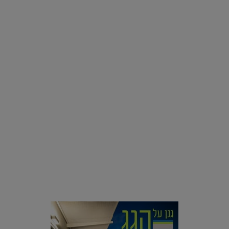
אינסטגרם
רוצים פיד ירוק יותר? 8 חשבונות אינסטגרם שמצאו אהבה
בצמחים |
15.08.2019
סביבה
הוסיפו לרשימת הדברים שנעשה אחרי: אי פרטי שכולו פארק
מים עתידני |
07.02.2021