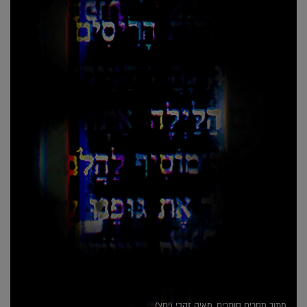
מתוך מסרים סותרים, מאיה זהבי (יחצ)