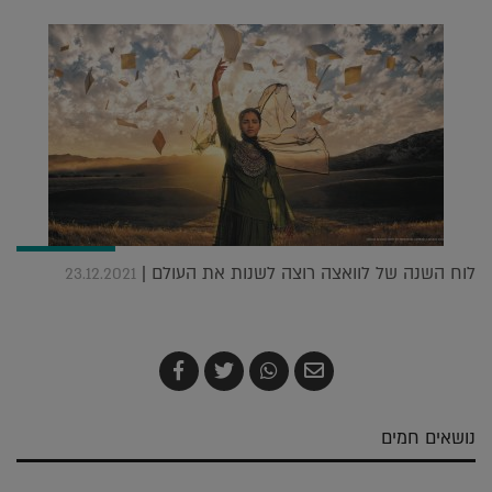
לוח השנה של לוואצה רוצה לשנות את העולם |
23.12.2021
שלח
שתף
צייץ
שתף
בדואר
ב-
ב-
ב-
אלקטרוני
Whatsapp
Twitter
Facebook
נושאים חמים