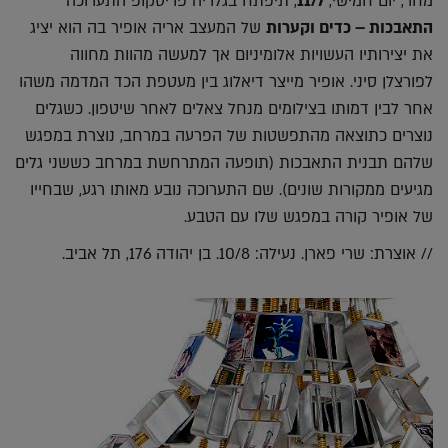
מחר, יום חמישי,
11/7
, תיפתח בגלריה פריסקופ התערוכה
התאבכות – כדים וקערות
של המעצב אריה אופיר בה הוא יציג
את יצירותיו העשויות אלומיניום אך למעשה מהוות מחווה
לפורצלן סיני. אופיר מייצר דיאלוג בין מעטפת הכד המדמה משהו
אחר לבין דמותו בצילומים מנחל צאלים לאחר שיטפון. כשגלים
נוצרים כתוצאה מהתפשטות של הפרעה במרחב, נוצרת במפגש
שלהם תבנית התאבכות (תופעה המתרחשת במרחב כששני גלים
מגיעים ממקורות שונים). שם התערוכה נובע מאותו רגע, שבחייו
של אופיר קורה במפגש שלו עם הטבע.
// אוצרת: שרי פארן. נעילה: 10/8. בן יהודה 176, תל אביב.