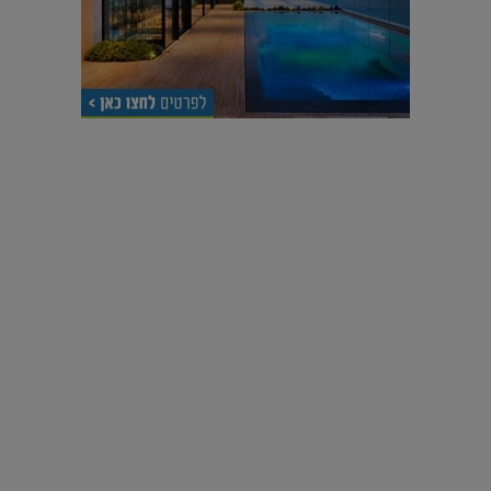
עיצוב עולמי - פריז
כל הדרך משוקולד בזיליקום ועד מוזיאון רודן – האייטם המלא |
04.04.2019