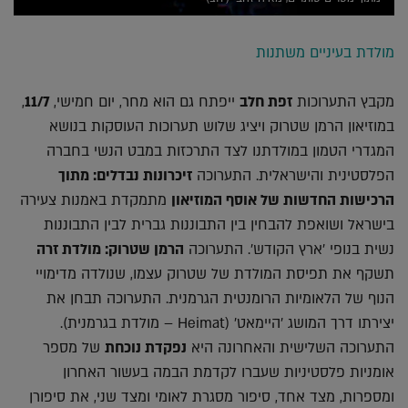
מולדת בעיניים משתנות
מקבץ התערוכות
זפת חלב
ייפתח גם הוא מחר, יום חמישי,
11/7
,
במוזיאון הרמן שטרוק ויציג שלוש תערוכות העוסקות בנושא
המגדרי הטמון במולדתנו לצד התרכזות במבט הנשי בחברה
הפלסטינית והישראלית. התערוכה
זיכרונות נבדלים: מתוך
הרכישות החדשות של אוסף המוזיאון
מתמקדת באמנות צעירה
בישראל ושואפת להבחין בין התבוננות גברית לבין התבוננות
נשית בנופי 'ארץ הקודש'. התערוכה
הרמן שטרוק: מולדת זרה
תשקף את תפיסת המולדת של שטרוק עצמו, שנולדה מדימויי
הנוף של הלאומיות הרומנטית הגרמנית. התערוכה תבחן את
יצירתו דרך המושג 'היימאט' (Heimat – מולדת בגרמנית).
התערוכה השלישית והאחרונה היא
נפקדת נוכחת
של מספר
אומניות פלסטיניות שעברו לקדמת הבמה בעשור האחרון
ומספרות, מצד אחד, סיפור מסגרת לאומי ומצד שני, את סיפורן