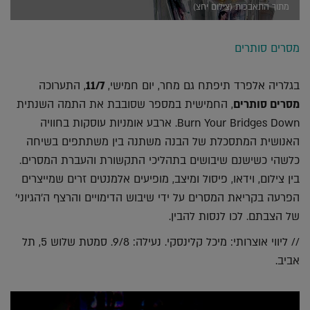
מתוך התאבכות (צילום יחצ)
מסרים סותרים
בגלריה אלפרד תיפתח גם מחר, יום חמישי,
11/7
, התערוכה
מסרים סותרים
, החמישית במספר שסובבת את התמה השנתית
Burn Your Bridges Down. ארבע אומניות עוסקות בחוויה
האנושית המתסכלת של הבנה משתנה בין משתתפים בשיחה
כלשהי כשישנם שיבושים בתהליכי התקשורת והעברת המסרים.
בין צילום, וידאו, פיסול ומיצב, מופיעים אלמנטים זרים שמייצרים
הפרעה בקריאת המסרים על ידי שיבוש הדימויים והרצף ה'הגיוני'
של הצבתם. לכו לנסות להבין.
// ליווי אוצרותי: מיכל קלינסקי. נעילה: 9/8. סמטת שלוש 5, תל
אביב.