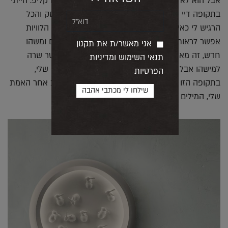
אבל הוא לא בשימוש היום. גם נועה קירל צילמה שם קליפ. הייתי
בתקופה דיי חשוכה אחרי הפרידה והסגירה של העסק והכל
הרגיש לי כאילו שנפרדתי וקברתי הרבה דברים ובית הלוויות
אפשר לראות איך מתוך החושך אפשר להצמיח חיים ומשהו
אני מאשר/ת את תקנון
חדש, זה מאוד התאים לי וגם המילים של השיר. אלטר שרה
תנאי השימוש ומדיניות
למישהו אבל בשבילי המילים היו מופנות כלפי הנפש שלי,
הפרטיות
בתקופה הזו אני צריכה להיות קשובה לעצמי ולעקוב אחר האמת
שלי, המילים התאימו לי."