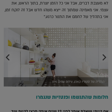
לא מעצבת דברים, אבל אני כל הזמן יוצרת, בתוך הראש, את
עצמי. אני מאמינה שמתוך זה ייצא משהו חדש אבל זה לוקח זמן,
אני בתהליך של לחמם את התנור כרגע."
הגלריה של סטודיו קאהן, צילום עמית גירון
חלומות שהתגשמו ופנטזיות שנגמרו
אם הייתי שואלת אותך לפני 12 שנים איפה תרצי להיות עוד