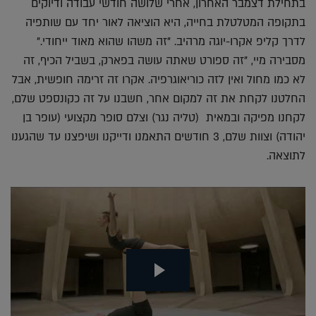
בתחילת דצמבר האחרון, אחרי שלושה חודשי עבודה ודיוקים
בתקופה המטלטלת בחייה, היא הוציאה לאור יחד עם שותפיה
לדרך קליפ אקרו-יוגה מרהיב. "זה משהו שהוא מאוד ייחודי."
מסבירה מיי, "זה ספורט שאתה עושה בפארק, בשביל הכיף, זה
לא כמו מחול ואין לזה כוריאוגרפיה. אקרו זה זרימה חופשית, אבל
החלטנו לקחת את זה למקום אחר, חשבנו על זה כקונספט שלם,
לקחנו מפיקה ובמאית (טליה נגר) וצלם סופר מקצועי (עופר בן
יהודה) וצוות שלם, 3 חודשים התאמנו ודייקנו ושיפצנו עד שהגענו
לתוצאה.