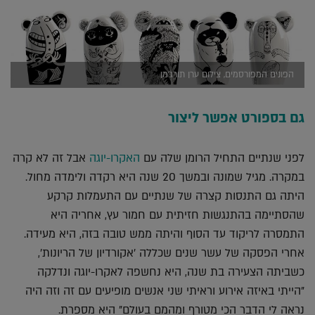
הפונים המפורסמים, צילום ערן תורג'מן
גם בספורט אפשר ליצור
לפני שנתיים התחיל הרומן שלה עם
האקרו-יוגה
אבל זה לא קרה
במקרה. מגיל שמונה ובמשך 20 שנה היא רקדה ולימדה מחול.
היתה גם התנסות קצרה של שנתיים עם התעמלות קרקע
שהסתיימה בהתנגשות חזיתית עם חמור עץ, אחריה היא
התמסרה לריקוד עד הסוף והיתה ממש טובה בזה, היא מעידה.
אחרי הפסקה של עשר שנים שכללה 'אקורדיון של הריונות',
כשביתה הצעירה בת שנה, היא נחשפה לאקרו-יוגה ונדלקה
"הייתי באיזה אירוע וראיתי שני אנשים מופיעים עם זה וזה היה
נראה לי הדבר הכי מטורף ומהמם בעולם" היא מספרת.