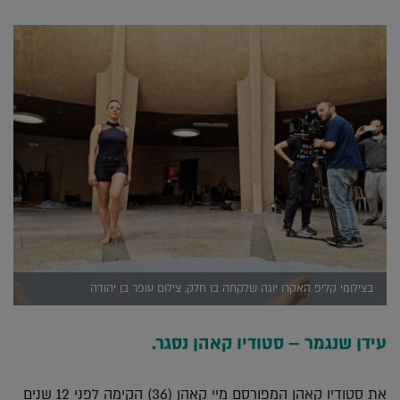
בצילומי קליפ האקרו יוגה שלקחה בו חלק, צילום עופר בן יהודה
עידן שנגמר – סטודיו קאהן נסגר.
את סטודיו קאהן המפורסם מיי קאהן (36) הקימה לפני 12 שנים