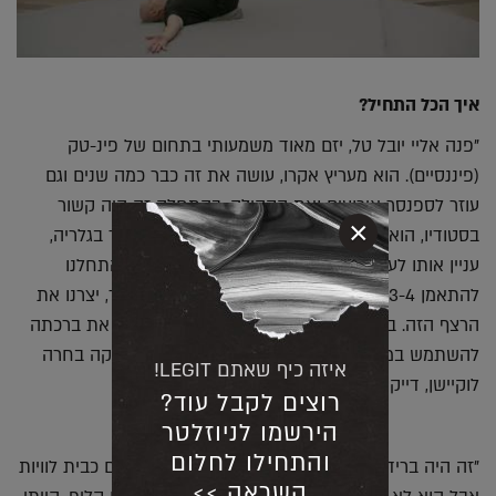
איך הכל התחיל?
"פנה אליי יובל טל, יזם מאוד משמעותי בתחום של פינ-טק
(פיננסיים). הוא מעריץ אקרו, עושה את זה כבר כמה שנים וגם
עוזר לספנסר אירועים ואת הקהילה. בהתחלה זה היה קשור
×
בסטודיו, הוא מאוד התעניין בעסק, בקאהן. הוא ביקר בגלריה,
עניין אותו לעבוד איתי. ואז עלה הרעיון של הקליפ והתחלנו
להתאמן 3-4 פעמים בשבוע, ביחד עם אבנר הוכפלד, יצרנו את
הרצף הזה. בהמשך פנינו לזמרת רוני אלטר וביקשנו את ברכתה
להשתמש במוזיקה שלה לקליפ, היא הסכימה, המפיקה בחרה
איזה כיף שאתם LEGIT!
לוקיישן, דייקנו את הבגד.
רוצים לקבל עוד?
הירשמו לניוזלטר
והתחילו לחלום
"זה היה ברידינג, המבנה העגול נבנה בשנות השמונים כבית לוויות
השראה >>