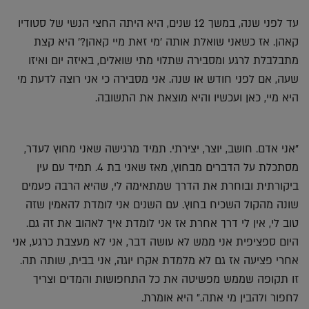
אלקטרוני
Whatsapp
Twitter
Facebook
עד לפני שנה, במשך 12 שנים, היא היתה החצי הנשי של סטודיו
קאהן. אז כשאני שואלת אותה 'מי זאת מיי קאהן?' היא קצת
מתבלבלת לרגע ומסבירה שתלוי מתי שואלים, באיזה יום ואיזו
שעה, אם לפני חודש או שנה. אני מסבירה כי אני רוצה לדעת מי
היא מיי, כאן ועכשיו והיא מוצאת את התשובה.
"אני אדם. חושב, יוצר, יצירתי. תמיד מרגישה שאני מחוץ לעדר,
מסתכלת על הדברים מבחוץ, מאז שאני בת 4. תמיד עם עין
ביקורתית ובוחרת את הדרך שמתאימה לי, שהיא הרבה פעמים
שונה מהקול השכיח בחוץ. עם השנים אני לומדת להאמין שזה
טוב לי, אין לי דרך אחרת אז אני לומדת איך לאהוב את זה גם.
היום ספציפית אני ממש לא עושה דבר, אני לא מעצבת כרגע, אני
אחרי פציעה אז גם לא מלמדת אקרו יוגה, אני בבית, שותה תה.
זו תקופה שממש מפשיטה את כל התחפושות והמדים וצריך
לחפור ולהבין מי אתה." היא אומרת.