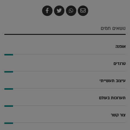
שלח
שתף
צייץ
שתף
בדואר
ב-
ב-
ב-
אלקטרוני
Whatsapp
Twitter
Facebook
נושאים חמים
אופנה
טרנדים
עיצוב תעשייתי
תערוכות בעולם
צור קשר