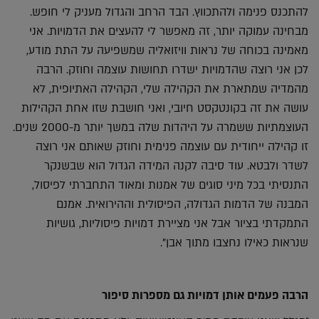
להתכנס פנימה ולהתכווץ. הבד הרחב והגדול מעניק לי חופש.
מבחינה עמוקה יותר, זה מאפשר לי להעצים את הדמויות. אני
מאמינה בכוחה של נראות וויזואליה שמשפיעה על התת מודע,
לכן אני רוצה שהדמויות ישדרו תחושות עוצמה וחוזק. הרבה
מהמדיה שמתארת את הקהילה שלי, הקהילה האתיופית, לא
עושה את זה בקונטקסט חיובי, ואני חושבת שזו אחת הקהילות
העוצמתיות ששמרה על היהדות שלה במשך יותר מ-2000 שנים.
זו קהילה ייחודית עם עוצמה פנימית וחוזק שאותם אני רוצה
לשדר ולבטא. עוד סיבה לקנה המידה הגדול הוא שבשנקר
התנסיתי בכל מיני סוגים של אמנות ומאוד התחברתי לפיסול,
המבנה של הדמות הגדולה, הפיסולית וההירואית. אמנם
התמקדתי בציור אבל אני מציירת דמויות פיסוליות, גושיות
שנראות כאילו נחצבו מתוך אבן".
הרבה פעמים אותן דמויות גם מספרות סיפור