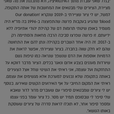
"בגלל שאני עובדת מתוך האינטואיציה, ולא מתכננת את מה שאני
מציירת, הציורים שלי מבטאים את המחשבות של אותה התקופה.
למשל, יש לי ציור שציירתי ב-2019 שנקרא 'Our donation
blood' שהגיע בעקבות פרשה שהתפוצצה ב-1996 בה מד"א היה
משמיד באופן שיטתי תרומות דם של קהילת יהודי אתיופיה ללא
ידיעתם. זו פרשה שפרצו סביבה הרבה מחאות והסתיימה רק
ב-2017. זה היה אחד השברים בקהילה ונתן להם את התחושה
שהם לא חלק שווה בחברה. בציור שציירתי, אפשר לראות את
הדמויות אוספות את הדם שנשפך שנראה כמו טיפות גשם
שיורדות מעננים בצבע אדום ונאגר בכלים. הציור מדבר דווקא על
התחזקות ועל עוצמה, אני ראיתי את השינוי שחל אצל הצעירים
באותה בתקופה שלא נכנעים למערכת אלא מגשימים את עצמם.
ראיתי את המקום החיובי על אף האירועים הקשים שאירעו. בנוסף
יש לי ציורים שמבטאים סיפורי עם שעוברים מדור לדור שאבא
שלי סיפר לי שבסופם תמיד יש מסר. כל ציור עומד בפני עצמו
ומספר סיפור אחר, לא תוכלו לראות סדרה של ציורים שעוסקת
באותו הנושא".