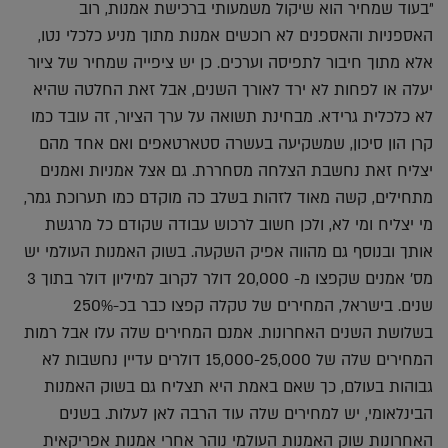
"בעוד שמחיר הוא שיקול משמעותי ברכישת אמנות, רוב
האספניות והאספנים לא רוכשים אמנות מתוך מניע כלכלי נטו,
אלא מתוך חיבור לתפיסה וערכים. כן יש ציפייה שמחיר של ציור
יעלה או לפחות לא ירד לאורך השנים, אבל זאת החלטה שהיא
לא כלכלית גרידא. מבחינת תשואה על ערך הציור, זה עובד כמו
קרן הון סיכון, שמשקיעה בעשרה סטארטאפים ואם אחד מהם
יצליח זאת נחשבת הצלחה מסחררת. גם אצל אמניות ואמנים
מתחילים, קשה מאוד לזהות בשלב כה מוקדם כמו תערוכת גמר,
מי יצליח ומי לא, ולכן חשוב לרכוש עבודה שקודם כל מרגשת
אותך ובנוסף גם מהווה אפיק השקעה. בשוק האמנות העולמי יש
מס' אמנים שקפצו מ- 20,000 דולר לקרוב למיליון דולר בתוך 3
שנים. בישראל, המחירים של טקלה קפצו כבר בכ-250%
בשלושת השנים האחרונות. אמנם המחירים שלה עלו אבל רמות
המחירים שלה של 15,000-25,000 דולרים עדיין נחשבות לא
גבוהות בעולם, כך שאם באמת היא תצליח גם בשוק האמנות
הבינלאומי, יש למחירים שלה עוד הרבה לאן לעלות. בשנים
האחרונות שוק האמנות העולמי נוהר אחרי אמנות אפריקאית