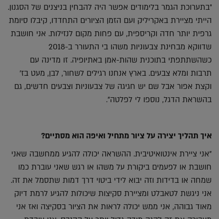
"בתערוכת הגמר בלימודים אפשר היה להבחין בניצנים של הסגנון.
הייתי מציירת באקריליק ועם הזמן הציורים התחדדו, קיבלו סיומת
גרפית יותר חדה וקריספית, עם פחות מקום לנזילות. אני חושבת
שדווקא מבחינת צבעוניות משהו בי התעורר ב-2018
כשהשתתפתי בתוכנית שהות-אמן באתיופיה. זו מדינה עם
תרבות ומלא צבעים. בארץ אנחנו רגילים לשחור, לבן, מעט בז'
וקצת אפור אבל שם יש חגיגה של צבעוניות וצבעים חדשים, גם
בהשראת הדגל, נוספו לי לפלטה".
איך תהליך יצירה על ציור מתחיל ואיפה הוא מסתיים?
"אני ציירת אינטואיטיבית. ההשראה יכולה להגיע ממחשבה שאני
חושבת או לפעמים ביקורת על משהו או רגש שאני עוברת כמו
שמחה או בדידות וזה יבוא לידי ביטוי דרך דמות שתסמל את זה.
אני ניגשת לטאבלט ומציירת סקיצות שיכולות להגיע לרמת דיוק
מאוד גבוהה, אני ממש יכולה לראות את הציור בסקיצה ואז אני