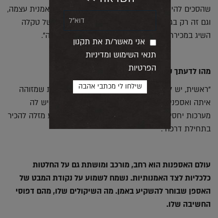
שהסכים להיפרד מהציור שרכש לפני כמה שנים מהאמנית עצמה,
וגם זה רק בגלל שהוא ראה את מחיר השיא שציור של טקלה
השיג במכירת האמנות העכשווית שלנו בשנה שעברה".
אני מאשר/ת את תקנון
תנאי השימוש ומדיניות
הפרטיות
מהו לדעתך סוד ההצלחה של נירית?
"ראשית, יש לה כישרון יוצא מהכלל, וטכניקה מיוחדת שמזוהה
איתה ואספנים כבר מכירים את הסגנון שלה. בנוסף, יש לה
מערכות יחסים מצוינות עם גלריות ואספנים שאיתרע מזלה להכיר
בתחילת דרכה".
עולם האספנות הוא רחב, מורכב ומושתת גם על החלטות
כלכליות לצד האמנותיות. נשמח לשמוע על נקודת המבט של
האספן שבוחר להשקיע באמן. מה השיקולים שלו, מהם דפוסי
החשיבה שלו.