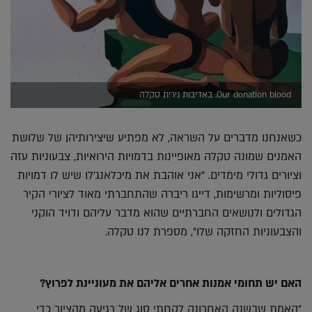
Our donation blood. באדיבות נירית טקלה
כשאנחנו מדברים על השראה, לא מפתיע שיצירותיהן של שלושת
האמנים שמונה טקלה מאופיינות בדמויות הירואיות, צבעוניות עזה
וציורים גדולי מימדים. "אני אוהבת את מיכלאנג'לו שיש לו דמויות
פיסוליות ומרשימות, דייגו ריברה שהתחברתי מאוד לציורי הקיר
הגדולים ולנושאים החברתיים שהוא מדבר עליהם ודויד הוקני
והצבעוניות החזקה שלו", מספרת לנו טקלה.
האם יש תחומי אמנות אחרים אליהם את מעוניינת לפרוץ?
"האמת שבשנה האחרונה לקחתי סוג של רגיעה מהציור כדי