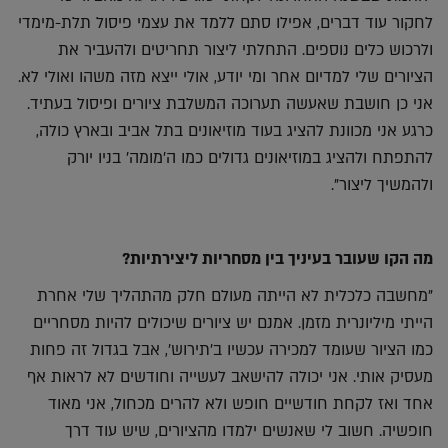
לחקור עוד דברים, אפילו סתם ללמד את עצמי פיסול תלת-מימדי
ולרכוש כלים נוספים. התחלתי ליצור תחריטים ולהעביר את
הציורים שלי למדיום אחר ומי יודע, אולי ייצא מזה משהו ואולי לא.
אני כן חושבת שאעשה תערוכה המשלבת ציורים ופיסול בעתיד.
כרגע אני מכוונת להציג בעוד מוזיאונים בתל אביב ובארץ כולה,
להתפתח ולהציג במוזיאונים גדולים כמו ה'מומה' בניו יורק
ולהמשיך ליצור".
מה הקו שעובר בעיניך בין מסחריות ליצירתיות?
"מחשבה כלכלית לא הייתה מעולם חלק מהתהליך שלי אחרת
הייתי מיליונרית מזמן. אמנם יש ציורים שיכולים להיות מסחריים
כמו הציור שעומד למכירה עכשיו ב'תירוש', אבל בגדול זה פחות
מעסיק אותי. אני יכולה להישאב לעשייה וחודשים לא לראות אף
אחד ואז לקחת חודשיים חופש ולא להרים מכחול, אני מאוד
חופשיה. חשוב לי שאנשים ילמדו מהציורים, שיש עוד דרך