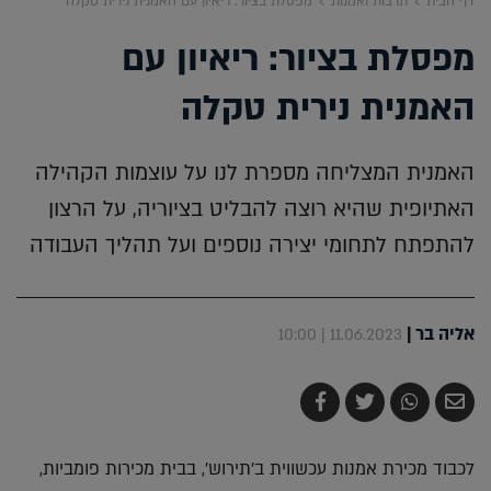
דף הבית
תרבות ואמנות
מפסלת בציור: ריאיון עם האמנית נירית טקלה
מפסלת בציור: ריאיון עם
האמנית נירית טקלה
האמנית המצליחה מספרת לנו על עוצמות הקהילה
האתיופית שהיא רוצה להבליט בציוריה, על הרצון
להתפתח לתחומי יצירה נוספים ועל תהליך העבודה
אליה בר
|
11.06.2023 | 10:00
שלח
שתף
צייץ
שתף
בדואר
ב-
ב-
ב-
אלקטרוני
Whatsapp
Twitter
Facebook
לכבוד מכירת אמנות עכשווית ב'תירוש', בבית מכירות פומביות,