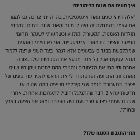
איך חווית את שנות הלימודים?
"אלה היו 4 שנים מאוד אינטנסיביות, בהן הייתי צריכה גם לממן
את עצמי. בהתחלה זה היה לי מוזר ומאוד שונה. בתיכון למדתי
תולדות האמנות, תקשורת וקולנוע וכשהגעתי לשנקר, תחומי
הפיסול והציור היו מאוד 'ארטיסטיים'. אני לא הייתי האמנית
שמתלבשת בבגדים צבעוניים אלא לגמרי בצד השני שרצה ללמוד
מנהל עסקים אבל כל אחד מבטא את הפנימיות שלו בצורה
אחרת וסיימתי את הלימודים ונהניתי מהם למרות שהן היו שנים
מאתגרות. התקופה הזו פתחה לי את הראש להכיר עוד סוגים של
יצירה. בתערוכת הגמר שלי קיבלתי חשיפה במה שהיה אז
חדשות ערוץ 2, דבר שהתגלגל והוביל לתערוכות אחרות, אחרי
שנה נרשמתי ל'צבע טרי' שגם היה הצלחה ומאז אני מציגה בארץ
ובחו"ל".
מתי התגבש הסגנון שלך?