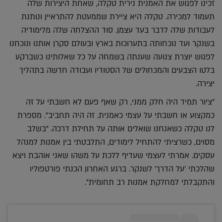
זכינו לפגוש את האמנית נירית טקלה, שאחת היצירות שלה
תעמוד למכירה. טקלה היא ציירת שממעטת להתראיין ונותנת
לעבודות שלה לדבר בעד עצמן. סוד ההצלחה שלה מלימודיה
בשנקר ועד נוכחותה בתערוכות בארץ ובעולם סקרן אותנו ונוכחנו
לפגוש יוצרת צנועה שענתה בשמחה על כל שאלותינו כשברקע
בלטו הצבעים והמכחולים של הסטודיו ועבודה חדשה בתהליך
יצירה.
"ציור תמיד היה חלק ממני, רק שאף פעם לא חשבתי על זה
כמקצוע או חשבתי על עצמי כאמנית. זה היה תחביב". מספרת
לנו טקלה כשאנחנו שואלים אותה על תחילת דרכה. "בשלב
מסוים, כשרציתי להתחיל לימודים, התלבטתי בין אמנות למנהל
עסקים. אמרתי לעצמי שעדיף ללכת על משהו שאני אוהבת ויצא
שהלכתי 'על הדרך' לשנקר. ברגע האחרון הכנתי פורטפוליו
והתקבלתי למחלקת אמנות רב תחומית".