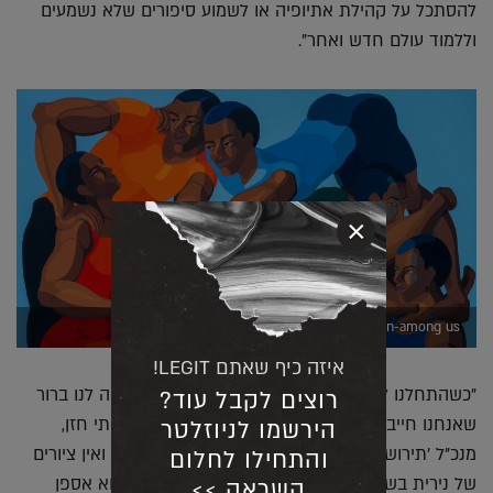
להסתכל על קהילת אתיופיה או לשמוע סיפורים שלא נשמעים
וללמוד עולם חדש ואחר".
×
Atmosphere of illusion-among us. באדיבות נירית טקלה
איזה כיף שאתם LEGIT!
"כשהתחלנו לאצור את מכירת האמנות העכשווית היה לנו ברור
רוצים לקבל עוד?
שאנחנו חייבים לכלול ציור של נירית", מספר לנו אמיתי חזן,
הירשמו לניוזלטר
מנכ"ל 'תירוש' מכירות פומביות. "הבעיה היא שכמעט ואין ציורים
והתחילו לחלום
של נירית בשוק. לאחר הרבה חיפושים הצלחנו למצוא אספן
השראה >>