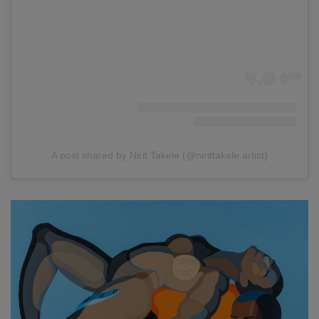
A post shared by Nirit Takele (@nirittakele.artist)