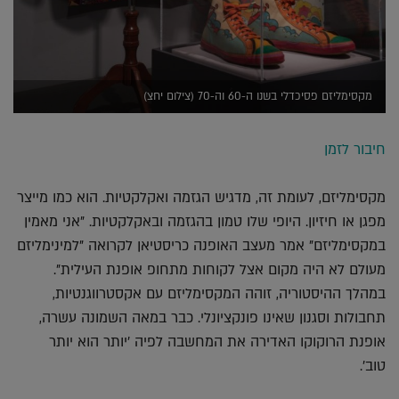
מקסימליזם פסיכדלי בשנו ה-60 וה-70 (צילום יחצ)
חיבור לזמן
מקסימליזם, לעומת זה, מדגיש הגזמה ואקלקטיות. הוא כמו מייצר
מפגן או חיזיון. היופי שלו טמון בהגזמה ובאקלקטיות. "אני מאמין
במקסימליזם" אמר מעצב האופנה כריסטיאן לקרואה "למינימליזם
מעולם לא היה מקום אצל לקוחות מתחופ אופנת העילית".
במהלך ההיסטוריה, זוהה המקסימליזם עם אקסטרווגנטיות,
תחבולות וסגנון שאינו פונקציונלי. כבר במאה השמונה עשרה,
אופנת הרוקוקו האדירה את המחשבה לפיה 'יותר הוא יותר
טוב'.