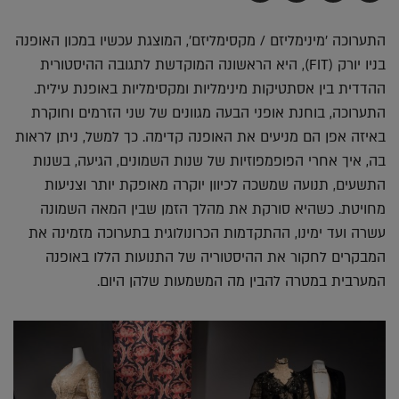
בדואר
ב-
ב-
ב-
אלקטרוני
Whatsapp
Twitter
Facebook
התערוכה 'מינימליזם / מקסימליזם', המוצגת עכשיו במכון האופנה
בניו יורק (FIT), היא הראשונה המוקדשת לתגובה ההיסטורית
ההדדית בין אסתטיקות מינימליות ומקסימליות באופנת עילית.
התערוכה, בוחנת אופני הבעה מגוונים של שני הזרמים וחוקרת
באיזה אפן הם מניעים את האופנה קדימה. כך למשל, ניתן לראות
בה, איך אחרי הפופמפוזיות של שנות השמונים, הגיעה, בשנות
התשעים, תנועה שמשכה לכיוון יוקרה מאופקת יותר וצניעות
מחויטת. כשהיא סורקת את מהלך הזמן שבין המאה השמונה
עשרה ועד ימינו, ההתקדמות הכרונולוגית בתערוכה מזמינה את
המבקרים לחקור את ההיסטוריה של התנועות הללו באופנה
המערבית במטרה להבין מה המשמעות שלהן היום.