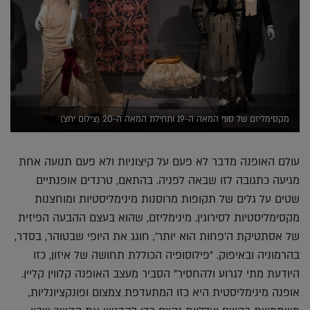
מקסימליזם של סוף המאה ה-19 ותחילת המאה ה-20 (צילום יחצ)
עולם האופנה מדבר לא פעם על קיצוניות ולא פעם תנועה אחת
מגיעה כתגובה לזו שבאה לפניה. בהתאם, טרנדים אופנתיים
שטים על גלים של תקופות מרוסנות מינימליסטיות ומוחצנות
מקסימליסטיות לסירוגין. מינימליזם, שהוא בעצם ההבעה הפיזית
של אסתטיקת ה'פחות הוא יותר', חוגג את היופי שבטוהר, בסדר,
בהרמוניה ובאיפוק. "פילוסופיה הכוללת תחושה של איזון, כזו
היודעת מתי לגרוע ולהחסיר" הסביר מעצב האופנה קלווין קליין.
אופנה מינימליסטית היא כזו המתעדפת צמצום ופונקציונליות,