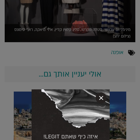
מינימליזם עכשווי: סטלה מקרטי, סלין, קלווין קליין, איזי מיאקה, ראף סימונס
(צילום יחצ)
אופנה
אולי יעניין אותך גם...
×
איזה כיף שאתם LEGIT!