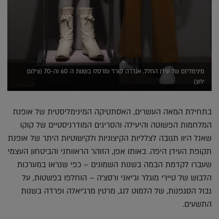
מינימליזם של עידן החלל, אנדרה קורז' ומרסלו בשנות ה 60 וה-70 (צילום
יחצ)
בתחילת המאה העשרים, האסתטיקה המינימליסטית של אופנת
המלחמות הפשוטה והיעילה והסריגים המודרניסטיים של קוקו
שאנל היוו תגובה לצלליות הקיצוניות ולקישוטיות היתר של אופנת
תקופת העידן היפה. באותו אפן, הזוהר הראוותני והביטחון העצמי
שעברו לקדמת הבמה בשנות השמונים – כפי שנראו במערכות
הלבוש של טיירי מוגלר וג'יאני ורסצ'ה – הוחלפו בפשטות, על
גבול הסגפנות, של הלמוט לנג, מרטין מרג'יאלה ופרדה בשנות
התשעים.