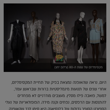
מקסימליזם של שנות ה-80 (צילום יחצ)
היום, נראה שהאופנה נמצאת בפיק של תחיית המקסימליזם,
אחרי שנים של תנועות מינמליסטיות ברורות שבראשן עמד,
למשל, פואבה פילו מסלין. מעצבים מודרניים לא מפחדים
להתנסות עם הדפסים, נפחים וקנה מידה. הפופולאריות של נעלי
הספורט הסופר גדולות של בלנסיאגה היא סימן לכך שהאופנה