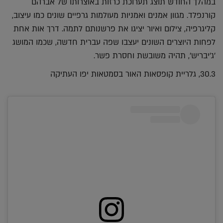
במהלך החודש תוצג תערוכת כרזות באוצרותו של אברהם
קורנפלד. מגוון אמנים ואמניות מעולמות גרפיים שונים כמו עיצוב,
קליגרפיה, צילום ואיור יציגו את פרשנותם לתמה. דרך אות אחת
לפחות היוצרים השונים יעצבו שפה עברית חדשה, שכמו המושג
'ג'יבריש', תהיה משובשת וחסרת פשר.
30.3, גלריית קופסאות האור בסמטאות יפו העתיקה