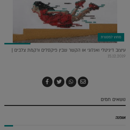
מחוץ למסגרת
עיצוב דיגיטלי ואנלוגי או הקשר שבין פיקסלים ורקמת צלבים |
15.12.2019
שלח
שתף
צייץ
שתף
בדואר
ב-
ב-
ב-
אלקטרוני
Whatsapp
Twitter
Facebook
נושאים חמים
אופנה