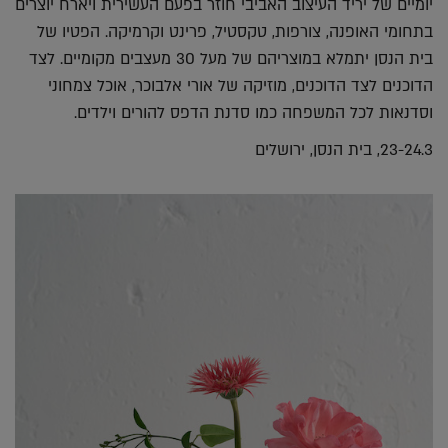
יומיים של יריד העיצוב האביבי חוזר בפעם העשירית ויארח יוצרים
בתחומי האופנה, צורפות, טקסטיל, פרינט וקרמיקה. הפטיו של
בית הנסן יתמלא במוצריהם של מעל 30 מעצבים מקומיים. לצד
הדוכנים לצד הדוכנים, מוזיקה של אורי אלבוכר, אוכל צמחוני
וסדנאות לכל המשפחה כמו סדנת הדפס להורים וילדים.
23-24.3, בית הנסן, ירושלים