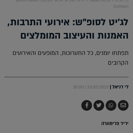
דף הבית
תרבות ואמנות
לג'יט לסופ"ש: אירועי התרבות, האמנות והעיצוב
המומלצים
לג'יט לסופ"ש: אירועי התרבות,
האמנות והעיצוב המומלצים
תפתחו יומנים, כל התערוכות, המופעים והאירועים
הקרובים
לי דניאל
|
23.03.2023 | 10:00
שלח
שתף
צייץ
שתף
בדואר
ב-
ב-
ב-
אלקטרוני
Whatsapp
Twitter
Facebook
יריד פרימוורה