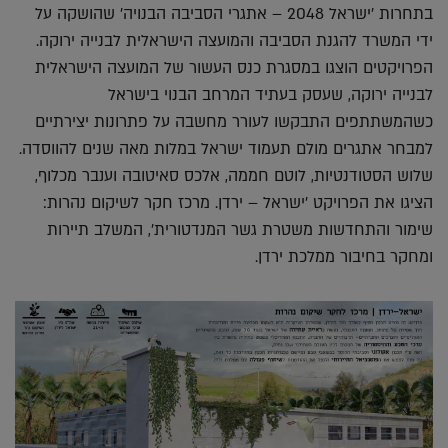
בתחרות 'ישראל 2048 – אתגרי הסביבה הבנויה' שהושקה על
ידי המשרד להגנת הסביבה והמועצה הישראלית לבנייה ירוקה.
הפרויקטים הוצגו במסגרת כנס העשור של המועצה הישראלית
לבנייה ירוקה, שעסק בעתיד המרחב הבנוי בישראל
כשהמשתתפים התבקשו לעורר מחשבה על פתרונות יצירתיים
למבחר אתגרים מולם תעמוד ישראל במלות מאה שנים להווסדה.
שלוש הסטודנטיות, לוטם חממה, אלכס סאיטובה וענבר מכלוף,
הציגו את הפרויקט 'ישראל – ירדן. מרכז חקר לשיקום נהרות:
שימור והתחדשות משטרת גשר המנדטורית', המשלב תיירות
ומחקר בחיבור ממלכת ירדן.