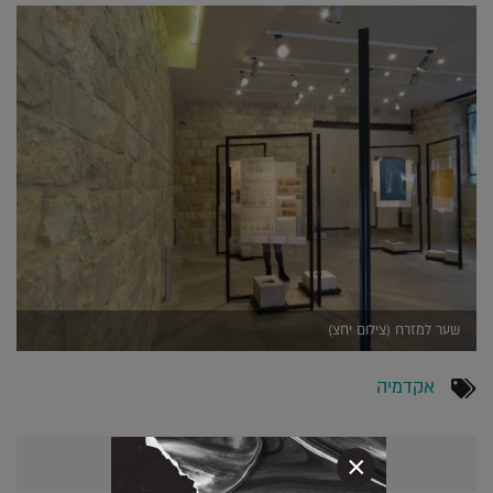
שער למזרח (צילום יחצ)
אקדמיה
אולי יעניין אותך גם...
×