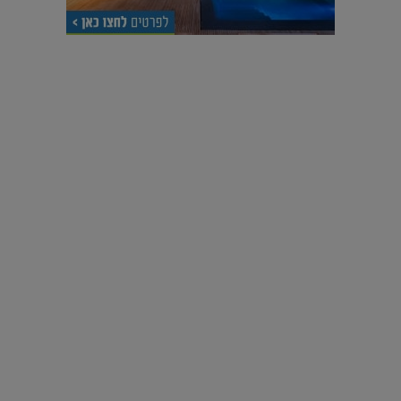
עיצוב עולמי - פריז
כל הדרך משוקולד בזיליקום ועד מוזיאון רודן – האייטם המלא |
04.04.2019