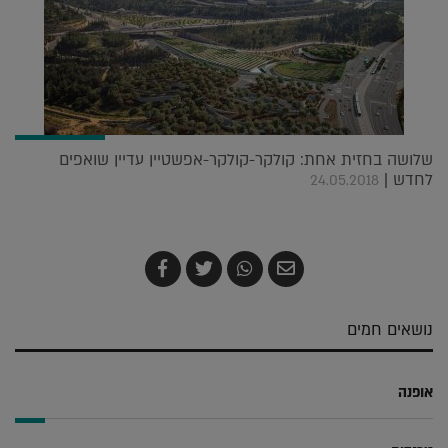
שלושה בחזית אחת: קולקר-קולקר-אפשטיין עדיין שואפים
לחדש |
24.05.2018
שלח
שתף
צייץ
שתף
בדואר
ב-
ב-
ב-
אלקטרוני
Whatsapp
Twitter
Facebook
נושאים חמים
אופנה