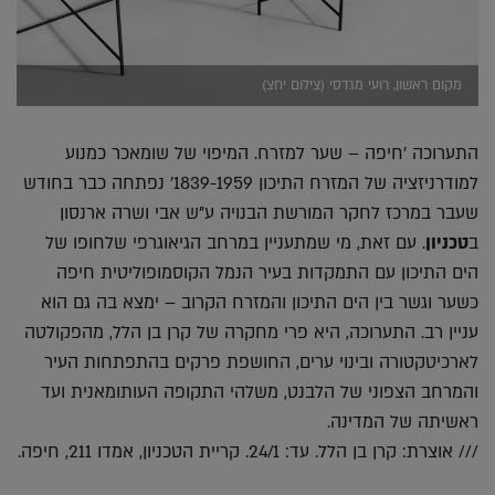
מקום ראשון, רועי מגדסי (צילום יחצ)
התערוכה 'חיפה – שער למזרח. המיפוי של שומאכר כמנוע
למודרניזציה של המזרח התיכון 1839-1959' נפתחה כבר בחודש
שעבר במרכז לחקר המורשת הבנויה ע"ש אבי ושרה ארנסון
ב
טכניון
. עם זאת, מי שמתעניין במרחב הגיאוגרפי שלחופו של
הים התיכון עם התמקדות בעיר הנמל הקוסמופוליטית חיפה
כשער וגשר בין הים התיכון והמזרח הקרוב – ימצא בה גם הוא
עניין רב. התערוכה, היא פרי מחקרה של קרן בן הלל, מהפקולטה
לארכיטקטורה ובינוי ערים, החושפת פרקים בהתפתחות העיר
והמרחב הצפוני של הלבנט, משלהי התקופה העותומאנית ועד
ראשיתה של המדינה.
/// אוצרת: קרן בן הלל. עד: 24/1. קריית הטכניון, אמדו 211, חיפה.