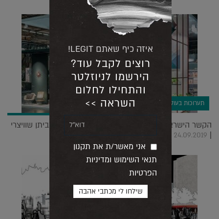
איזה כיף שאתם LEGIT!
רוצים לקבל עוד?
הירשמו לניוזלטר
והתחילו לחלום
השראה >>
תערוכות בעולם
הקשר הישראלי ביריד Maison&Objet בלט דווקא בביתן שוויצרי
|
24.09.2019
אני מאשר/ת את תקנון
תנאי השימוש ומדיניות
הפרטיות