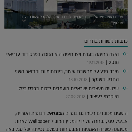
מקום ראשון, ישראל - ירדן (הדמיה לוטם חממה, אלכס סאיטובה וענבר
מכלוף)
כתבות קשורות בתחום
הילה רחימה בוגרת ויצו חיפה היא הזוכה בפרס דוד עזריאלי
2018 |
19.11.2018
מירב פרץ על מחשבת עיצוב, בינתחומיות והתואר השני
החדש בשנקר |
18.10.2018
שלושה מעצבים ישראלים מועמדים לזכות בפרס ביזלי
היוקרתי לעיצוב |
27.09.2018
הישגים מכובדים רשמו גם בוגרים מ
בצלאל
. הבוגרת הטרייה,
אביגיל סגל, נבחרה על ידי המגזין המוביל Wallpaper לאחת
משמונה עשרה האמניות המבטיחות בעולם. זכייתה של סגל באה