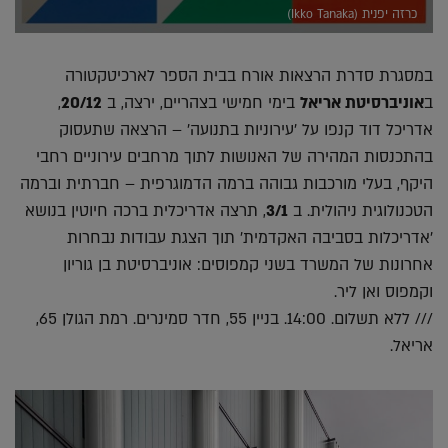
כרזה יפנית (Ikko Tanaka)
במסגרת סדרת הרצאות אורח בבית הספר לארכיטקטורה
ב
אוניברסיטת אריאל
בימי חמישי בצהריים, ירצה, ב
20/12
,
אדריכל דוד קנפו על 'עירוניות בתנועה' – הרצאה שתעסוק
בהתכנסות המהירה של האנושות לתוך מרחבים עירוניים רחבי
היקף, בעלי מורכבות גבוהה ברמה הדמוגרפית – חברתית וברמה
הטכנולוגית ניהולית. ב
3/1
, תרצה אדריכלית ברכה חיוטין בנושא
'אדריכלות בסביבה האקדמית' תוך הצגת עבודות נבחרות
אחרונות של המשרד בשני קמפוסים: אוניברסיטת בן גוריון
וקמפוס ואן ליר.
/// ללא תשלום. 14:00. בניין 55, חדר סמינרים. רמת הגולן 65,
אריאל.