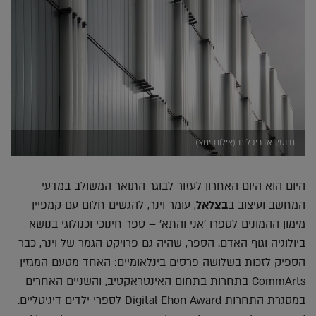
חיוטין אדריכלים (צילום יחצ)
היום הוא היום האחרון לעזור לבוגר התואר המשולב במדעי
המחשב ועיצוב ב
בצלאל
, עומר וינר, להגשים חלום עם קמפיין
מימון ההמונים לספרו 'אני והתא' – ספר חינוכי וכנולוגי בנושא
ביולוגיה וגוף האדם. הספר, שהיה גם פרויקט הגמר של וינר, כבר
הספיק לזכות בשלושה פרסים בינלאומיים: האחד מטעם המגזין
CommArts בתחרות בתחום האינטראקטיב, והשניים האחרים
במסגרת התחרות Digital Ehon Award לספרי ילדים דיגיטליים.