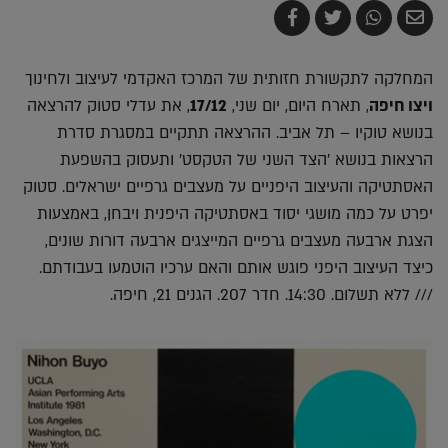
שלח
שתף
צייץ
שתף
בדואר
ב-
ב-
ב-
אלקטרוני
Whatsapp
Twitter
Facebook
המחלקה לתקשורת חזותית של המרכז האקדמי לעיצוב ולחינוך
ויצו חיפה
, תארח היום, יום שני,
17/12
, את עדלי סטוק להרצאה
בנושא טוקיו – תל אביב. ההרצאה תתקיים במסגרת סדרת
הרצאות בנושא 'הצד השני של הטקסט' ותעסוק בהשפעת
האסתטיקה והעיצוב היפניים על מעצבים גרפיים ישראלים. סטוק
יפרט על כמה מושגי יסוד באסתטיקה היפנית ויבחן, באמצעות
הצגת ארבעה מעצבים גרפיים המייצגים ארבעה דורות שונים,
כיצד העיצוב היפני פוגש אותם והאם ערכיו הוטמעו בעבודתם.
/// ללא תשלום. 14:30. חדר 207. הגנים 21, חיפה.