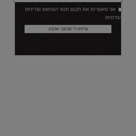
אני מאשר/ת את תקנון תנאי השימוש ומדיניות
הפרטיות
על העושר והכוח שבצבע: ריאיון עם המעצבת בטאן לורה ווד |