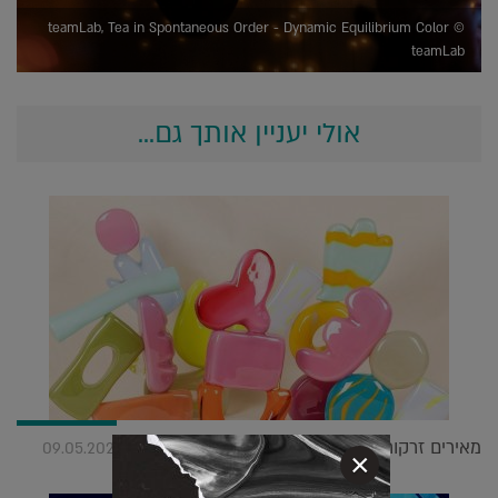
teamLab, Tea in Spontaneous Order - Dynamic Equilibrium Color ©
teamLab
אולי יעניין אותך גם...
מאירים זרקור: 5 אמני זכוכית שכדאי לכם להכיר |
09.05.2023
×