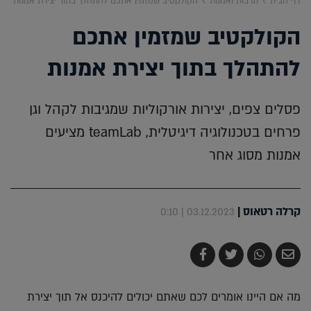
דף הבית
תרבות ואמנות
הקולקטיב שמזמין אתכם להתהלך בתוך יצירת אמנות
הקולקטיב שמזמין אתכם
להתהלך בתוך יצירת אמנות
פסלים צפים, יצירות אורקוליות שמגיבות לקהל וגן
פרחים בטכנולוגיה דיגיטלית, teamLab מציעים
אמנות מסוג אחר
קרלה רטאוס
|
03.12.2023 | 0:10
שלח
שתף
צייץ
שתף
בדואר
ב-
ב-
ב-
אלקטרוני
Whatsapp
Twitter
Facebook
מה אם היינו אומרים לכם שאתם יכולים להיכנס אל תוך יצירת