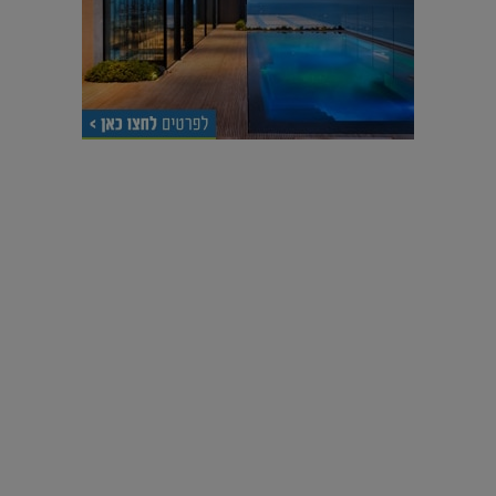
עיצוב עולמי - פריז
כל הדרך משוקולד בזיליקום ועד מוזיאון רודן – האייטם המלא |
04.04.2019