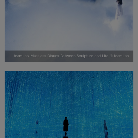
teamLab, Massless Clouds Between Sculpture and Life © teamLab