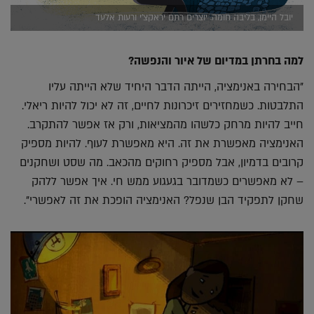
יובל היימן, בליבה חומה. יוצרים רתם יראקצ'י ורעות אלעד
למה בחרתן במדיום של איור והנפשה?
"הבחירה באנימציה, הייתה הדבר היחיד שלא הייתה עליו
התלבטות. כשמחזירים זיכרונות לחיים, זה לא יכול להיות ריאלי.
חייב להיות מרחק כלשהו מהמציאות, ורק אז אפשר להתקרב.
האנימציה מאפשרת את זה. היא מאפשרת לעוף. להיות מספיק
קרובים בדמיון, אבל מספיק רחוקים מהכאב. מה שסט ושחקנים
– לא מאפשרים כשמדובר בגעגוע ממש חי. איך אפשר ללהק
שחקן לתפקיד הבן שנפל? האנימציה הופכת את זה לאפשרי".