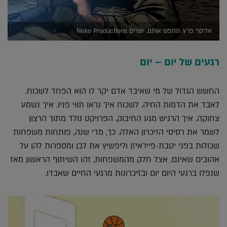
אליסף פרץ, מחפש אותם. יוצרים Neko Productions
רגעים של יום – יום
החשש הגדול של מי שאיבד אדם יקר לו הוא הפחד לשכוח.
לאבד את הדמות החיה. לשכוח איך נראו תווי פניו. איך נשמע
צחוקה. איך הרגיש מגע החיבוק. הפרויקט נולד מתוך הרצון
לשמר את רסיסי הזיכרון האלה. כך, מדי שנה, פותחות משפחות
שכולות בפני יטבת-פייראיזן וליפשיץ את לבן ומספרות להן על
אהובים שאינם. אצל חלק מהמשפחות, זהו השיתוף הראשון מאז
שנפלו ברגעי היום יום ובזיכרונות מרגעי החיים שאבדו.