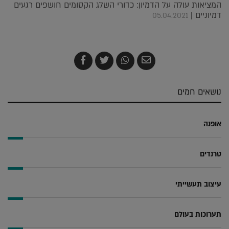
המציאות עולה על הדמיון: כדורי השלג הקסומים חושפים רגעים
דמיוניים |
05.04.2021
שלח
שתף
צייץ
שתף
בדואר
ב-
ב-
ב-
אלקטרוני
Whatsapp
Twitter
Facebook
נושאים חמים
אופנה
טרנדים
עיצוב תעשייתי
תערוכות בעולם