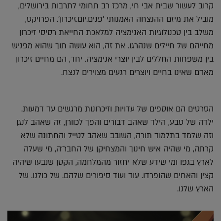
קרוב לעשור שבית אבי חי, מרכז רב תחומי לתרבות בירושלים,
מוביל את מיזם ההנצחה האמנותי 'פנים.יום.זיכרון'. הפרויקט,
משלב בין טכנולוגיות האנימציה למלאכת החייאת רסיסי זיכרון
מחייהם של חיילים שנהרגו. את זה, הוא עושה תוך שהוא מפגיש
בין משפחות החללים לבין יוצרי אנימציה. יחד, הם מחיים זיכרון
מאדם שאינו בחיים ויוצרים רגעים מצוירים לנצח.
הסרטים הם אוספים של עדויות וזיכרונות מרגשים עד דמעות.
ילדה של טבע, הילד שאהב דבורים והפך לכוורן, זה שאהב לנגן
וזה שלמד בתלמוד תורה, השובב שאהב לטייל והחתונה שלא
קרתה, מי שהיה איש חינוך והמצחיקן של החבר'ה, מי שעלה
לארץ בגפו ומי שידע שלא יחזור מהמלחמה, הקטן שנבעו שיהיה
קצין והאחים שהופרדו. עוד ועוד סיפורים שלהם. של כולנו. של
הארץ שלנו.