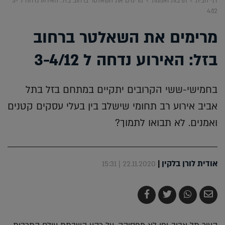
דף הבית
תרבות ואמנות
מרימים את השאלטר ברחוב בזל: האירוע נדחה ל 3-
4/12
מרימים את השאלטר ברחוב
בזל: האירוע נדחה ל 3-4/12
בחמישי-ששי הקרובים יתקיים במתחם בזל בתל
אביב אירוע רב תחומי שישלב בין בעלי עסקים קטנים
ואמנים. לא תבואו לתמוך?
אודית לורן בלקין
|
22.11.2020 | 15:31
שלח
שתף
צייץ
שתף
בדואר
ב-
ב-
ב-
אלקטרוני
Whatsapp
Twitter
Facebook