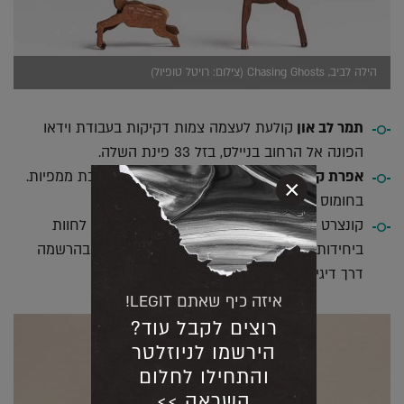
הילה לביב, Chasing Ghosts (צילום: רויטל טופיול)
תמר לב און
קולעת לעצמה צמות דקיקות בעבודת וידאו
הפונה אל הרחוב בניילס, בזל 33 פינת השלה.
אפרת קדם
יוצרת עבודה לחלון הראווה שמורכבת ממפיות.
×
בחומוס רונן, אשתורי הפרחי 16.
קונצרט קלאסי אחד על אחד, יאפשר למבקרים לחוות
ביחידות מופע של מוזיקה בצורה חד פעמית – בהרשמה
דרך דיגיתל .
איזה כיף שאתם LEGIT!
רוצים לקבל עוד?
הירשמו לניוזלטר
והתחילו לחלום
השראה >>