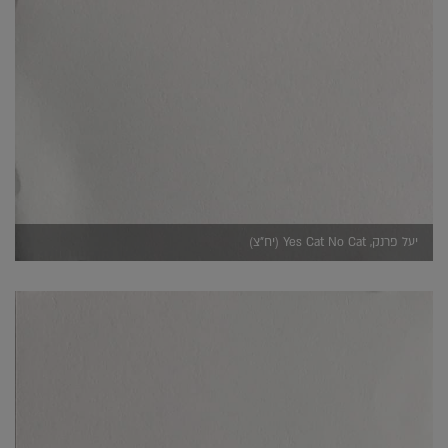
יעל פרנק, Yes Cat No Cat (יח"צ)