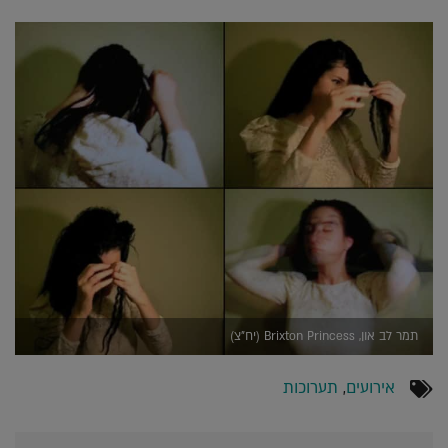
תמר לב און, Brixton Princess (יח"צ)
אירועים
,
תערוכות