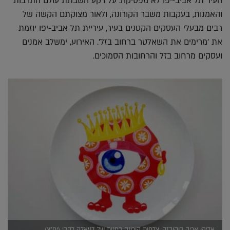
העיר תל אביב-יפו לא מפסיקה. על רקע השבתת עולם התרבות
והאמנות, בעקבות משבר הקורונה, ולאור מצוקתם הקשה של
רבים מבעלי העסקים הקטנים בעיר, עיריית תל אביב-יפו יוזמת
את 'מרימים את השאלטר ברחוב בזל'. האירוע, ימשלב אמנים
ועסקים מרחוב בזל והרחובות הסמוכים.
אליהו אריק בוקובזה, צלחות קורונה בחנות של דניאלה להבי (יח"צ)