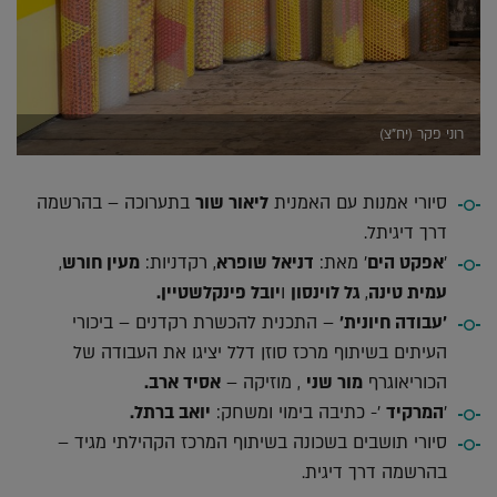
רוני פקר (יח"צ)
סיורי אמנות עם האמנית
ליאור שור
בתערוכה – בהרשמה
דרך דיגיתל.
'
אפקט הים
' מאת:
דניאל שופרא
, רקדניות:
מעין חורש
,
עמית טינה
,
גל לוינסון
ו
יובל פינקלשטיין.
'עבודה חיונית'
– התכנית להכשרת רקדנים – ביכורי
העיתים בשיתוף מרכז סוזן דלל יציגו את העבודה של
הכוריאוגרף
מור שני
, מוזיקה –
אסיד ארב.
'
המרקיד
'- כתיבה בימוי ומשחק:
יואב ברתל.
סיורי תושבים בשכונה בשיתוף המרכז הקהילתי מגיד –
בהרשמה דרך דיגית.