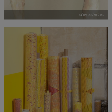
מישל פלטניק (יח"צ)