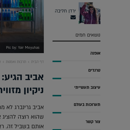
ירדן חליבה
נושאים חמים
Pic by: Yair Meyuhas
אופנה
דף הבית
תרבות ואמנות
א
טרנדים
אביב הגיע:
ניקיון מזוו
עיצוב תעשייתי
תערוכות בעולם
אביב גרינברג לא מח
שהוא רוצה להציג א
צור קשר
אותם בשביל זה. ראי