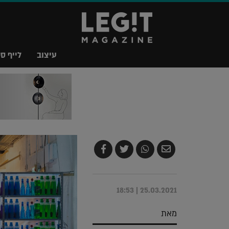
עיצוב
לייף סט
שלח
שתף
צייץ
שתף
בדואר
ב-
ב-
ב-
אלקטרוני
Whatsapp
Twitter
Facebook
25.03.2021 | 18:53
מאת