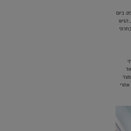
. ביום
הגיעו
בחרתי
י
וד
מצד
 אחרי