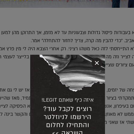
בעבודות פיסול גדולות וצבעוניות עד לא מזמן, אך התרוקן מהן למען 
ביב. "כדי להבין מה קרה, צריך לחזור להתחלה" אמר.
א התייחסתי לזה כאל משהו רציני. רק אחרי הצבא היה לי מין פרץ אמנ
ה לצייר וזה מה שעשיתי. בטיול אחרי הצבא התעסקתי בלייצר לעצמי ת
×
ם ציורים שציירתי בהשראת מה שראיתי בבית".
 של יזמים, אמא שלי בעלת חברה ואחי הייטקיסט, אז יש לי גם את
תמקדתי בציור פורטרטים, כמו אחותי. הערצתי אותה תמיד, מאז שהייתי
איזה כיף שאתם LEGIT!
ם בעיפרון, אנשים ודמויות מצילומים. באיזשהו שלב היא הפסיקה לצייר,
רוצים לקבל עוד?
מש לא מאוזן. היא טופלה בהמון כדורים פסיכיאטריים והקשר בינה לב
הירשמו לניוזלטר
גשתי אז שאני ממשיך את הדרך שלה".
והתחילו לחלום
השראה >>