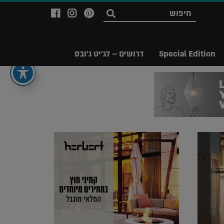
לעמוד
לעמוד
לעמוד
חפש
ה-
ה-
ה-
Facebook
Instagram
Ppinterest
של
של
של
Special Edition
דרושים – לג'יט ג'ובס
מגזין
מגזין
מגזין
לג'יט
לג'יט
לג'יט
Legit
Legit
Legit
Magazine
Magazine
Magazine