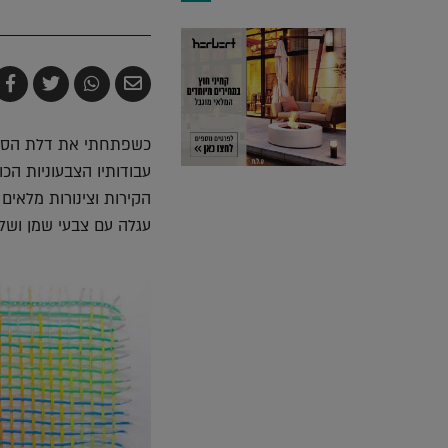
שלח
שתף
צייץ
ש
בדואר
ב-
ב-
ב
אלקטרוני
Whatsapp
witter
k
כשפתחתי את דלת הסט
עבודותיו הצבעוניות הכו
הקירות וצינורות מלאים 
עגלה עם צבעי שמן ושלדי