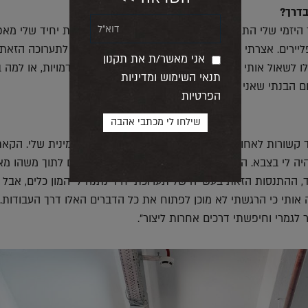
בדרך?
היזמי שלי התעורר ובשנה השנייה שלי הקמתי תערוכת יחיד שלי מאפס
פליירים. אצרתי והפקתי אותה בעצמי ומאוד התרגשתי. לתערוכה הזאת, 
אני מאשר/ת את תקנון
לשאול אותי שאלות כמו למה יש סימנים מסוימים בדמויות, או למה 
תנאי השימוש ומדיניות
ם הבנתי שאני לא יכול לדבר על זה. שאני חסום".
הפרטיות
 קשורות לאחותי, לדברים שקורים לי בבית ולנטייה המינית שלי. הקאת
ה לי בצבא. הפורטרטים היו התנקזות של המון דברים לתוך משהו מא
ד, ההתנסות הזאת בעשייה של תערוכת יחיד נתנה לי המון כלים, אבל 
אותי כי הרגשתי לא מוכן לפתוח את כל הדברים האלו דרך העבודות.
לגמרי וחיפשתי דרכים אחרות ליצור".