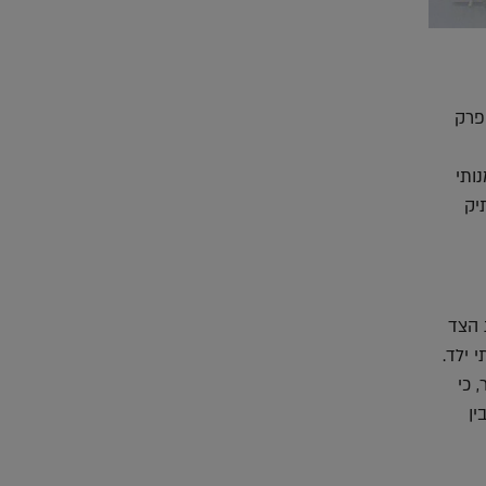
פרק
ותי
יק
 הצד
 ילד.
 כי
ין