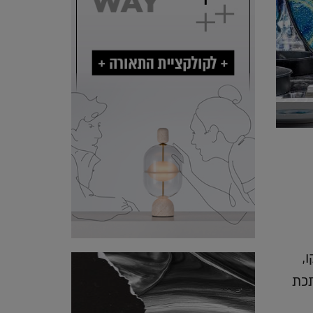
,
תכת