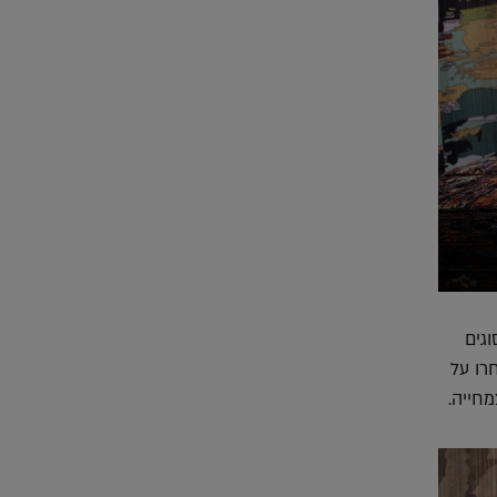
גים
רו על
מחייה.