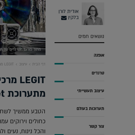
אודית לורן
בלקין
נושאים חמים
מתוך פורום הטרנדים של Maison&Objet (צילום יחצ)
אופנה
דף הבית
עיצוב
LEGIT מרכיבה את רשימת המגמות הבולטות מתערוכת Maison&Objet
טרנדים
LEGIT
מתערוכת Maison&Objet
עיצוב תעשייתי
תערוכות בעולם
הטבע ממשיך לשחק 
כחולים וירוקים ע
צור קשר
והכל נינוח, נעים ול