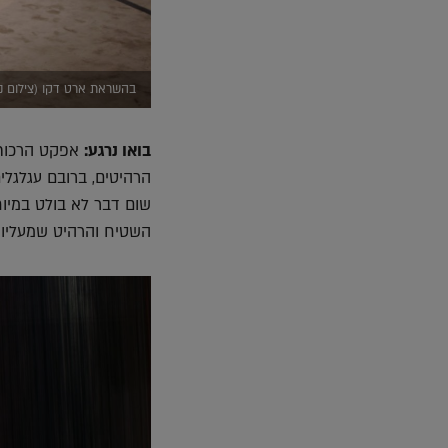
בהשראת ארט דקו (צילום נע
בואו נרגע:
אפקט הרכות 
הרהיטים, ברובם עגלגלי
שום דבר לא בולט במיוח
השטיח והרהיט שמעליו 