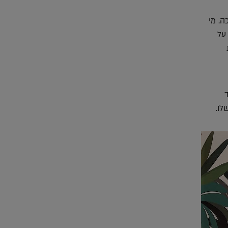
ה. מי
על
לו.