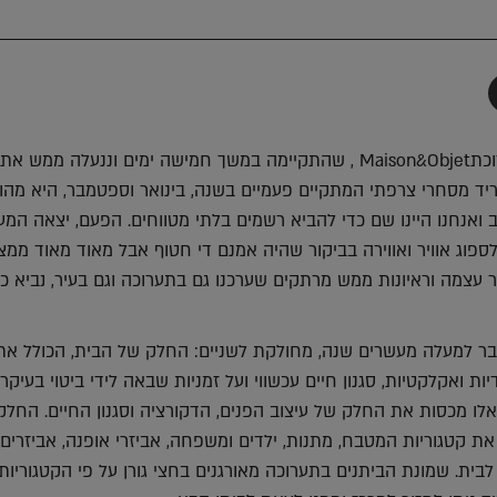
תף
-
Faceboo
T
לפני יומיים חזרנו מתערוכתMaison&Objet , שהתקיימה במשך חמישה ימים וננעלה ממש א
ד מסחרי צרפתי המתקיים פעמיים בשנה, בינואר וספטמבר, היא מהוו
 ואנחנו היינו שם כדי להביא רשמים בלתי מטווחים. הפעם, יצאה המ
פוג אוויר ואווירה בביקור שהיה אמנם די חטוף אבל מאוד מאוד ממצ
 עצמה וראיונות ממש מרתקים שערכנו גם בתערוכה וגם בעיר, נביא כא
ר למעלה מעשרים שנה, מחולקת לשניים: החלק של הבית, הכולל את
יות ואקלקטיות, סגנון חיים עכשווי ועל זמניות שבאה לידי ביטוי בעיקר
אלו מכסות את החלק של עיצוב הפנים, הדקורציה וסגנון החיים. החלק
ת קטגוריות המטבח, מתנות, ילדים ומשפחה, אביזרי אופנה, אביזרים 
לבית. שמונת הביתנים בתערוכה מאורגנים בחצי גורן על פי הקטגוריות