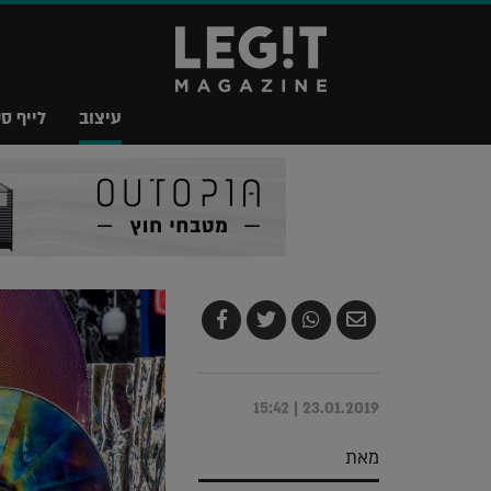
עיצוב
לייף סט
שלח
שתף
צייץ
שתף
בדואר
ב-
ב-
ב-
אלקטרוני
Whatsapp
Twitter
Facebook
23.01.2019 | 15:42
מאת