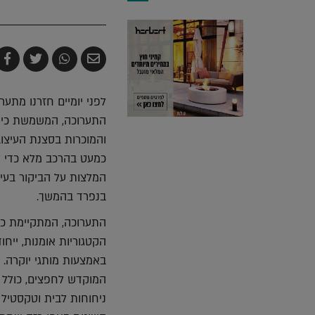
שלח
שתף
צייץ
ש
בדואר
ב-
ב-
ב
אלקטרוני
Whatsapp
witter
k
התערוכה, המשמשת כירי
והמוכרות בסצנת העיצוב
כמעט בהרכב מלא כדי לס
המלצות על הביקור בעיר
בנפרד בהמשך.
התערוכה, המתקיימת כב
הקטגוריות אומנות, ייחוד
באמצעות מותגי יוקרה. 
המוקדש לחפצים, כולל א
ניחוחות לבית וטקסטיל 