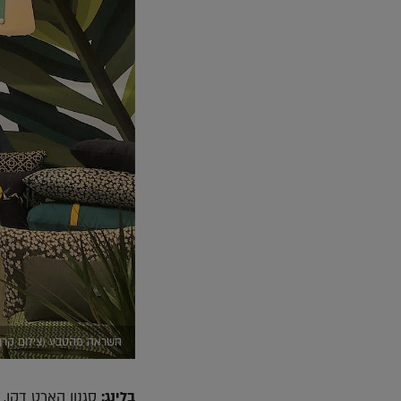
השראה מהטבע (צילום קרן ג
בלינג:
סגנון הארט דקו,