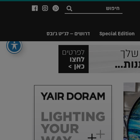
לעמוד
לעמוד
לעמוד
חפש
ה-
ה-
ה-
Facebook
Instagram
Ppinterest
של
של
של
Special Edition
דרושים – לג'יט ג'ובס
מגזין
מגזין
מגזין
לג'יט
לג'יט
לג'יט
Legit
Legit
Legit
Magazine
Magazine
Magazine