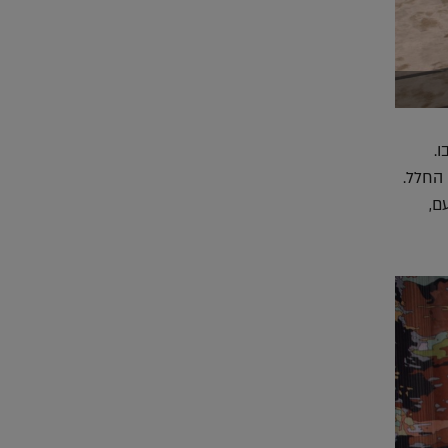
.
 החלל.
ם,