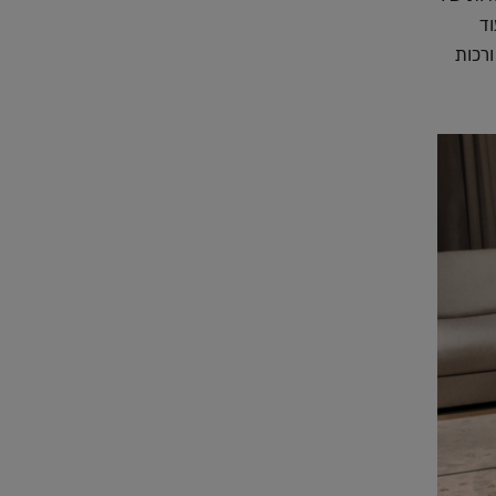
וד
ורכות