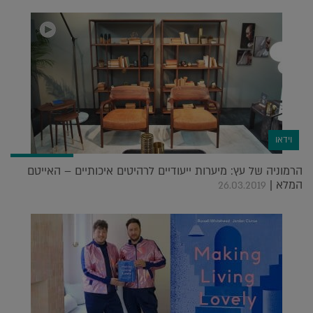
וידאו
הרמוניה של עץ: מיערות ייעודיים לרהיטים איכותיים – האייטם
המלא |
26.03.2019