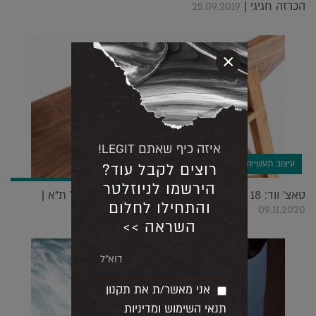
הכרזה חגיגי |
25.09.2019
×
איזה כיף שאתם LEGIT!
עיצוב תעשייתי
רוצים לקבל עוד?
הירשמו לניוזלטר
טאצ' ווד: 18 נגרים השתלטו על מתחם אופנתי בנמל ת"א |
והתחילו לחלום
09.11.2020
השראה >>
אני מאשר/ת את תקנון
תנאי השימוש ומדיניות