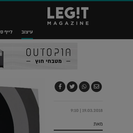
עיצוב
לייף סט
שלח
שתף
צייץ
שתף
בדואר
ב-
ב-
ב-
אלקטרוני
Whatsapp
Twitter
Facebook
19.03.2018 | 9:10
מאת