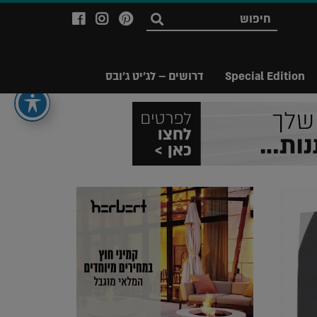
לעמוד
לעמוד
לעמוד
חפש
ה-
ה-
ה-
Facebook
Instagram
Ppinterest
של
של
של
Special Edition
דרושים – לג'יט ג'ובס
מגזין
מגזין
מגזין
לג'יט
לג'יט
לג'יט
Legit
Legit
Legit
Magazine
Magazine
Magazine