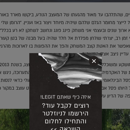
ים, שהתלהבו עד מאוד מהגעתו של המעצב הנודע, ביקשו מארד באות
לייצר מחומר הגלם שלהם שיהיה מיוחד ויצור באז ועניין. "הרומן שלי 
א ארוך שנים ובעצמי אני משחק פינג פונג ונחשב לשחקן לא רע בכלל"
 זמן רב, יצרתי שולחן מפלדת אל חלד שהיה בעל מבנה של בטן קעור
אפשר את האטת קצב המשחק והפך את ההפוגות בו לארוכות מהרגיל
יין ניצב אצלי בסטודיו".
×
ל האקדמיה המלכותית לאמנויות בלונדון. "במהלך התערוכה, ניגש א
סל הבינלאומי של אנגליה, ואמר לי שהפסל נפלא ושאולי כדאי לנסות
בשל היותו פסל אבסטרקטי, הוא פשוט לא ראה שהאובייקט עוצב במקור כ
פה של הדיון על אמנות, עיצוב, ספורט ומה שביניהם".
איזה כיף שאתם LEGIT!
רוצים לקבל עוד?
הירשמו לניוזלטר
והתחילו לחלום
השראה >>