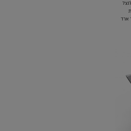
נצל
ת
 ארד