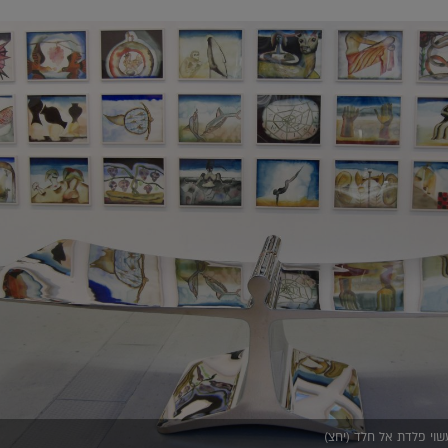
עשוי פלדת אל חלד (יחצ)