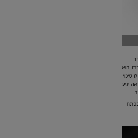
ד
ו. הוא
 סיכוי
ה יגיע
.
בפתח