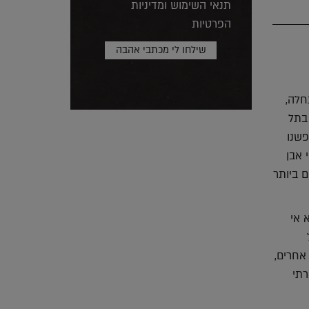
תנאי השימוש ומדיניות
הפרטיות
חלה,
ף. הסיפור מתחיל דווקא בארץ כשמעצב העל רון ארד הוזמן לתכנן את מתחם ToHa בתל
פשנו
 אבן
 ביותר
 אי
אחרים,
רתי