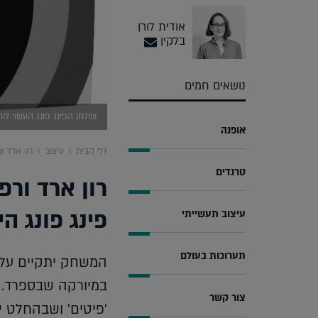
אודית לורן
בלקין
נושאים חמים
שולחן הפינג פונג העשוי לוח
אופנה
דף הבית
עיצוב
רון ארד ו
טרנדים
רון ארד ור
פינג פונג הי
עיצוב תעשייתי
תערוכות בעולם
המשחק יתקיים על 
במיורקה שבספרד. א
צור קשר
'פיטים' ושבהחלט יש