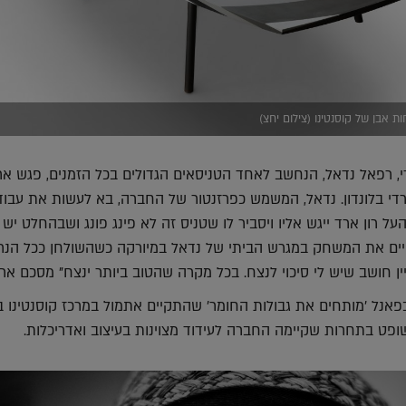
ות אבן של קוסנטינו (צילום יחצ)
, רפאל נדאל, הנחשב לאחד הטניסאים הגדולים בכל הזמנים, פגש אר
די בלונדון. נדאל, המשמש כפרזנטור של החברה, בא לעשות את עבודת
רון ארד ייגש אליו ויסביר לו שטניס זה לא פינג פונג ושבהחלט יש לו
יים את המשחק במגרש הביתי של נדאל במיורקה כשהשולחן ככל הנרא
יין חושב שיש לי סיכוי לנצח. בכל מקרה שהטוב ביותר ינצח" מסכם ארד
פאנל 'מותחים את גבולות החומר' שהתקיים אתמול במרכז קוסנטינו 
פט בתחרות שקיימה החברה לעידוד מצוינות בעיצוב ואדריכלות.