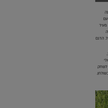
ה
עם
 מעיד
ה
. הדגם
בהמשך, יצר ארד דגם מושקע ומשוכלל יותר העשוי מפלדת אל חלד וארד שהוצג, בשנת 2013,
לי
 לשחק
שולחן.