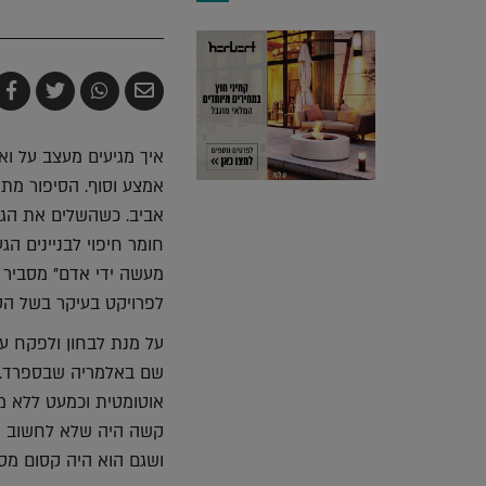
שלח
שתף
צייץ
ש
בדואר
ב-
ב-
ב
אלקטרוני
Whatsapp
witter
k
איך מגיעים מעצב על וא
אביב. כשהשלים את הגיי
חומר חיפוי לבניינים ה
מעשה ידי אדם" מסביר 
לפרויקט בעיקר בשל הסי
על מנת לבחון ולפקח ע
שם באלמריה שבספרד. "
אוטומטית וכמעט ללא מג
קשה היה שלא לחשוב על
ושגם הוא היה קסום מסוג