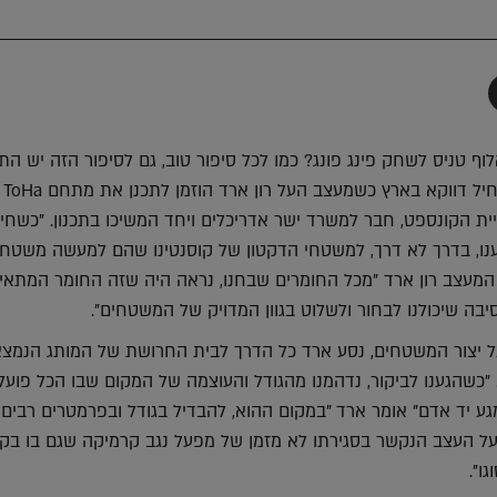
תף
-
Faceboo
T
לוף טניס לשחק פינג פונג? כמו לכל סיפור טוב, גם לסיפור הזה יש הת
אמצע וסו
ת הקונספט, חבר למשרד ישר אדריכלים ויחד המשיכו בתכנון. "כשחי
גענו, בדרך לא דרך, למשטחי הדקטון של קוסנטינו שהם למעשה משטחי
המעצב רון ארד "מכל החומרים שבחנו, נראה היה שזה החומר המתאים
בה שיכולנו לבחור ולשלוט בגוון המדויק של המשטחים".
ל יצור המשטחים, נסע ארד כל הדרך לבית החרושת של המותג הנמצא
כשהגענו לביקור, נדהמנו מהגודל והעוצמה של המקום שבו הכל פועל
ע יד אדם" אומר ארד "במקום ההוא, להבדיל בגודל ובפרמטרים רבים 
 העצב הנקשר בסגירתו לא מזמן של מפעל נגב קרמיקה שגם בו בק
ו".