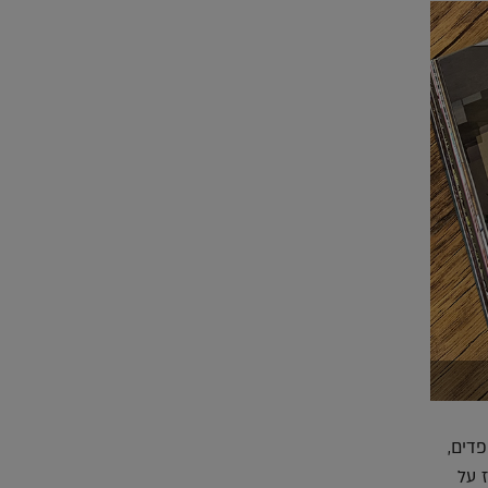
פדים,
 על