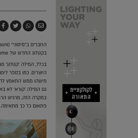
שלח
שתף
צייץ
ש
בדואר
ב-
ב-
ב
אלקטרוני
Whatsapp
witter
k
בקטלוג החדש של Missoni Home.
בכלל, המילה 'קטלוג' מ
היוצרים. כמו בספר לימ
מישהו ממש התאמץ להחד
גם המילה 'קורא' לא בא
פתאום כל כך מתאימה.