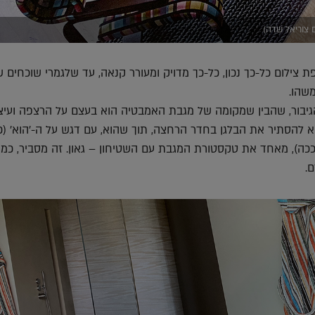
ם צוריאל שדה)
ת צילום כל-כך נכון, כל-כך מדויק ומעורר קנאה, עד שלגמרי שוכחים ש
שהו.
גיבור, שהבין שמקומה של מגבת האמבטיה הוא בעצם על הרצפה ועיצ
א להסתיר את הבלגן בחדר הרחצה, תוך שהוא, עם דגש על ה-'הוא' (כ
ככה), מאחד את טקסטורת המגבת עם השטיחון – גאון. זה מסביר, כמו
.