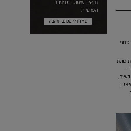
תנאי השימוש ומדיניות
הפרטיות
מדפדוף
 כוונת
 –
בעצם,
זין',
ית