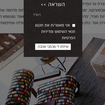
השראה >>
כרח על הפריטים המרכיבים אותה:
 אבסטרקטי, 'מוזאיקת פסים' – שנראית כמו אסופת אותות מלחמה של
ת חורף', 'פרחים מרקדים', 'פנטזיית זכוכית', 'פרחי תאווה' (שנשמע 
ה) ועוד. כולן משדרות שמחת חיים ו-הרמוניה (זאת המילה שחיפשתי)
אני מאשר/ת את תקנון
תנאי השימוש ומדיניות
הפרטיות