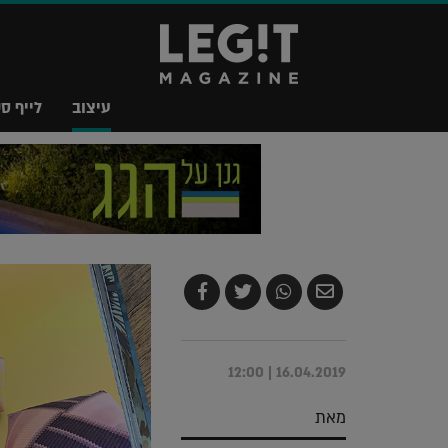
עיצוב
לייף סט
שלח
שתף
צייץ
שתף
בדואר
ב-
ב-
ב-
אלקטרוני
Whatsapp
Twitter
Facebook
16.04.2019 | 12:00
מאת