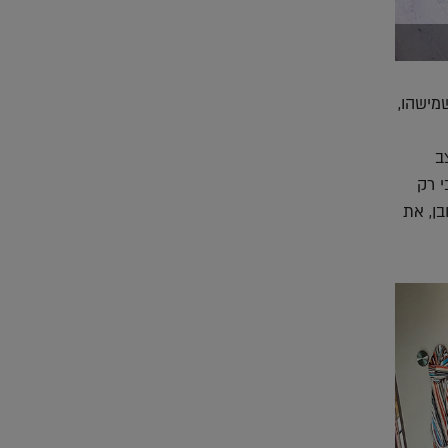
מישהו,
ב
י רק
בן, את