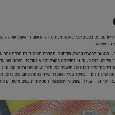
תף
-
Faceboo
T
החברים ב״מיסוני״ (Missoni) מבינים בצבע, אבל באמת מבינים. זה הרושם הראשוני שעולה 
מש חוטאת למטרה ונראה, שהמונח 'מחברת תווים' הולם הרבה יותר את
וד של סטודנט בשנה א׳ למוסיקה בקורס 'מבוא לסולפג׳ ופיתוח שמיעה'
יר במדפדף הבנה של מושגים כמו מלודיה, תבניות וריתמיקה. ואולי 
מת שייכת לעניין, בעיקר בגלל העובדה שלא באמת כתוב שם כלום. 'המא
במקרה הזה, מרגיש הרבה יותר נכון. המילה 'משימה' (mission) המסתתרת בשם מיסוני, נרא