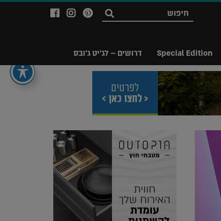
לעמוד
לעמוד
לעמוד
חפש
ה-
ה-
ה-
Facebook
Instagram
Ppinterest
של
של
של
Special Edition
דרושים – לג'יט ג'ובס
מגזין
מגזין
מגזין
לג'יט
לג'יט
לג'יט
Legit
Legit
Legit
Magazine
Magazine
Magazine