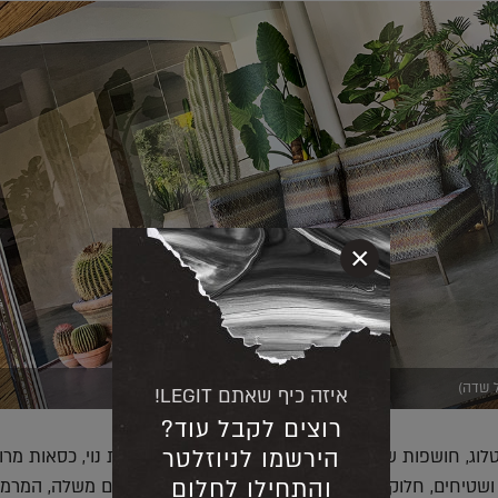
×
ל שדה)
איזה כיף שאתם LEGIT!
רוצים לקבל עוד?
הירשמו לניוזלטר
וג, חושפות שלל מוצרי טקסטיל לבית – החל מכריות נוי, כסאות מרו
והתחילו לחלום
ושטיחים, חלוקי רחצה ומגבות. כל קולקציה, נושאת שם משלה, המרמז