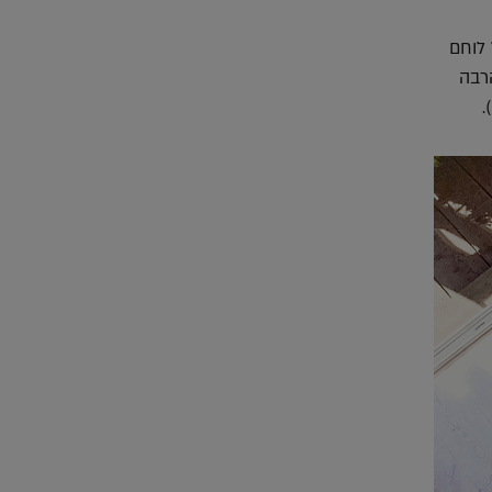
 לוחם
הרבה
.