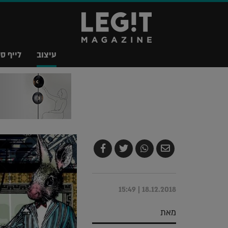
עיצוב
לייף סט
שלח
שתף
צייץ
שתף
בדואר
ב-
ב-
ב-
אלקטרוני
Whatsapp
Twitter
Facebook
18.12.2018 | 15:49
מאת