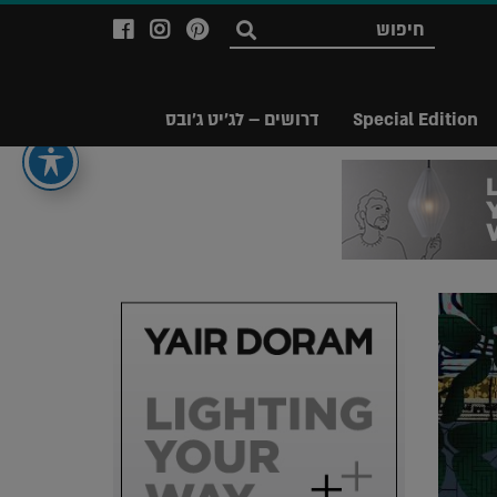
לעמוד
לעמוד
לעמוד
חפש
ה-
ה-
ה-
Facebook
Instagram
Ppinterest
של
של
של
Special Edition
דרושים – לג'יט ג'ובס
מגזין
מגזין
מגזין
לג'יט
לג'יט
לג'יט
Legit
Legit
Legit
Magazine
Magazine
Magazine