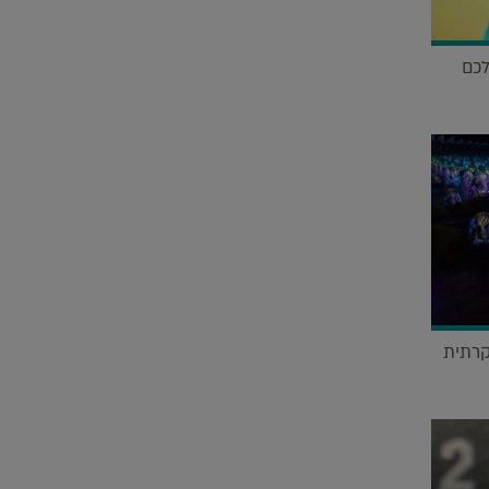
לכם
דשה של Maison&Objet יוקרתית