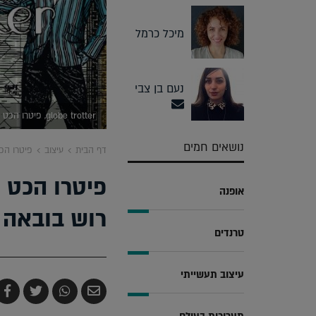
מיכל כרמל
נעם בן צבי
globe trotter, פיטרו הכט
נושאים חמים
דף הבית
עיצוב
פיטרו הכ
פיטרו הכט 
אופנה
רוש בובאה
טרנדים
עיצוב תעשייתי
שלח
שתף
צייץ
ש
בדואר
ב-
ב-
ב
אלקטרוני
Whatsapp
witter
k