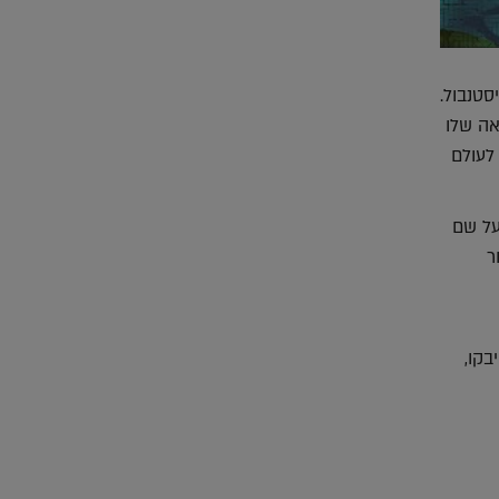
סטנבול.
אה שלו
לעולם
פת MONTGOLFIERE, שנקראה על שם
ר
בקו,