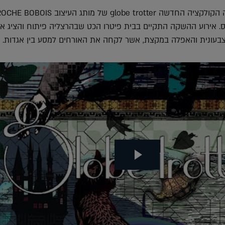
בתחילת החודש הושקה הקולקציה החדשה globe trotter של מותג העיצוב E BOBOIS
ס. אירוע ההשקה התקיים בבית פיטרו הכט שבהרצליה פיתוח והציג א
הצבעונית והאפלה במקצת, אשר לקחה את האורחים למסע בין אגדות.