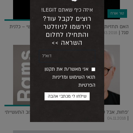
איזה כיף שאתם LEGIT!
טור אורח
רוצים לקבל עוד?
הירשמו לניוזלטר
האם תחזיות הצבע הן אקט יח"צני שיווקי? | טור אישי – כלנית
סגל |
28.03.2018
והתחילו לחלום
השראה >>
אני מאשר/ת את תקנון
תנאי השימוש ומדיניות
הפרטיות
'פחות, אבל טוב יותר': האיש והאגדה של עולם העיצוב התעשייתי
|
04.11.2018