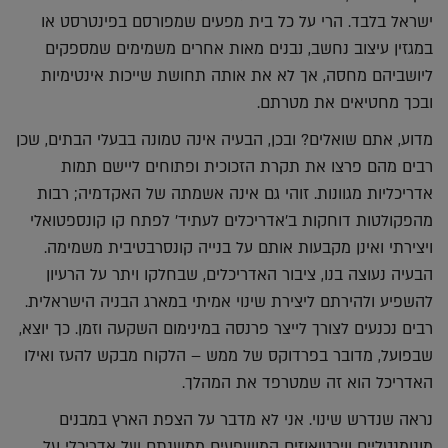
ישראל בלבד. הרי על כל בית מפעים שמפורסם בפינטרסט או
במגזין עיצוב נחשב, נבנים מאות אחרים משמימים שמספקים
ליושביהם מחסה, אך לא את אותה תחושת שייכות אינטימיות
ובכך מחטיאים את מטרתם.
מדוע, אתם שואלים? ובכן, הבעיה אינה טמונה בבעלי הבתים, שכן
רבים מהם פרצו את תקרת הזכוכית ופתוחים ליישם תמות
אדריכליות מגוונות. זוהי גם אינה אשמתה של האקדמיה; רבות
מהפקולטות דוחקות ב'אדריכלים לעתיד' לפתח קו קונספטואלי
ויצירתי ואינן מקבעות אותם על בנייה קונסרבטיבית משמימה.
הבעיה נעוצה בנו, ציבור האדריכלים, שבחלקו ויתר על הרעיון
להשפיע ולהירתם ליצירת שינוי אמיתי במארג הבניה הישראלית.
רבים נכנעים לצורך לייצר פרנסה במינימום השקעה וזמן. כך יוצא,
שבפועל, מדובר בפרדוקס של ממש – הלקוח מבקש להעז ואילו
האדריכל הוא זה שמטרפד את המהלך.
נראה שנדרש שינוי. אני לא מדבר על הצפת הארץ במבנים
מונומנטליים ווירטואוזים המושפעים ממשנתם של אדריכלי על