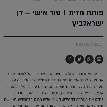
דף הבית
עיצוב
פותח חזית Ι טור אישי – דן ישראלביץ
פותח חזית Ι טור אישי – דן
ישראלביץ
|
15.08.2018 | 11:58
שלח
שתף
צייץ
שתף
בדואר
ב-
ב-
ב-
אלקטרוני
Whatsapp
Twitter
Facebook
בשנים האחרונות, החלה הבנייה הפרטית בישראל לשנות מעט
את פניה. את הארכיטקטורה הגנרית מחליפה זו המעידה על
תעוזה מצד בעלי הבתים שאינם מסתפקים עוד ב'רגיל' וב'מוכר',
אלא שואפים ליצור סביבת מגורים בעלת ערך מוסף ומבקשים
לחזק את מעמדם בקהילה. השינוי עדיין רחוק מלהשביע רצון שכן
חלקה הארי של הבנייה החדשה עודנו מתאפיין בקו גנרי חסר