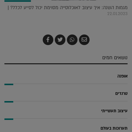
מגמות השנה: איך עיצוב לאוכלוסייה מסוימת יכול לסייע לכלל? |
22.01.2023
שלח
שתף
צייץ
שתף
בדואר
ב-
ב-
ב-
אלקטרוני
Whatsapp
Twitter
Facebook
נושאים חמים
אופנה
טרנדים
עיצוב תעשייתי
תערוכות בעולם