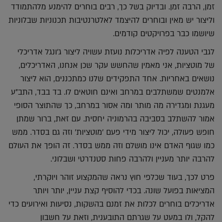
זמן, הרבה זמן. ובדיוק בשל כך, רבים בוחרים להימנע מלהתמודד
וליצור יש מאין ובוחרים להיצמד לאלטרנטיבות תכנוניות שבלוניות
שיושמו כבר בפרויקטים קודמים.
לגבי הטענה לפיה אדריכלות נועזת עשויה ליצור ג'ונגל אדריכלי
של מוטציות, אני מאמין שהחשש עקר שכן אנחנו, האדריכלים,
נושאים באחריות. אחד התפקידים שלנו כמתכננים, הוא ליצור
אלמנטים שמשתלבים במרחב ואינם חוטאים לו. בד בבד, התב"ע
מעגנת ומגדירה מה מותר ומה אסור במרחב, כך שהתוצר הסופי
אמור להשתלב בסביבה בהרמוניה יחסית. עם זאת, ברור שמתן
חופש פעולה, יכול ליצור מידי פעם 'מוטציות' וזה גם בסדר. ממש
כמו שגוף האדם אינו מושלם וזה ממש בסדר. זה הופך את העולם
להרבה יותר מעניין ולהרבה פחות סטנדרטי ושבלוני.
פרט לכך, בעוד שכלפי חוץ נראה שהמקצוע זוהר ויוקרתי,
המציאות בפועל שונה. בכדי להוסיף קצת עניין, יותר ויותר
אדריכלים בוחרים לכלות את זמנם בהשקות, נסיעות ואירועים כדי
להקל, ולו במעט על שגרתם התובענית, וזאת על חשבון