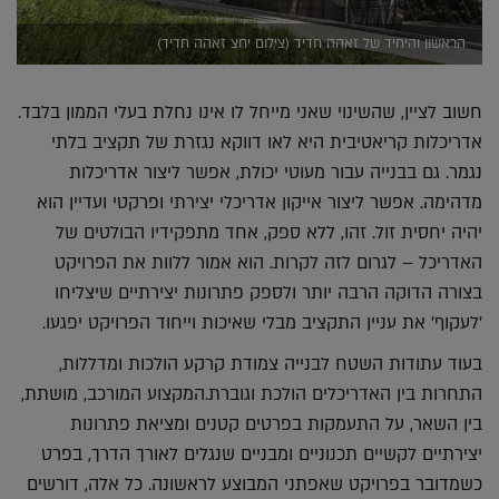
הראשון והיחיד של זאהה חדיד (צילום יחצ זאהה חדיד)
חשוב לציין, שהשינוי שאני מייחל לו אינו נחלת בעלי הממון בלבד.
אדריכלות קריאטיבית היא לאו דווקא נגזרת של תקציב בלתי
נגמר. גם בבנייה עבור מעוטי יכולת, אפשר ליצור אדריכלות
מדהימה. אפשר ליצור אייקון אדריכלי יצירתי ופרקטי ועדיין הוא
יהיה יחסית זול. זהו, ללא ספק, אחד מתפקידיו הבולטים של
האדריכל – לגרום לזה לקרות. הוא אמור ללוות את הפרויקט
בצורה הדוקה הרבה יותר ולספק פתרונות יצירתיים שיצליחו
'לעקוף' את עניין התקציב מבלי שאיכות וייחוד הפרויקט יפגעו.
בעוד עתודות השטח לבנייה צמודת קרקע הולכות ומדללות,
התחרות בין האדריכלים הולכת וגוברת.המקצוע המורכב, מושתת,
בין השאר, על התעמקות בפרטים קטנים ומציאת פתרונות
יצירתיים לקשיים תכנוניים ומבניים שנגלים לאורך הדרך, בפרט
כשמדובר בפרויקט שאפתני המבוצע לראשונה. כל אלה, דורשים