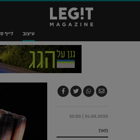
עיצוב
לייף סט
שלח
שתף
צייץ
שתף
בדואר
ב-
ב-
ב-
אלקטרוני
Whatsapp
Twitter
Facebook
24.08.2020 | 10:00
מאת