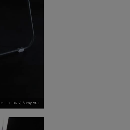
כסא Sumy (צילום: יניב ויצמן)