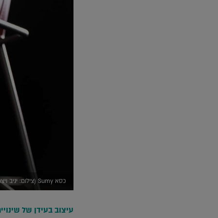
כסא Sumy (צילום: יניב ויצמן)
עיצוב בעידן של שינויים