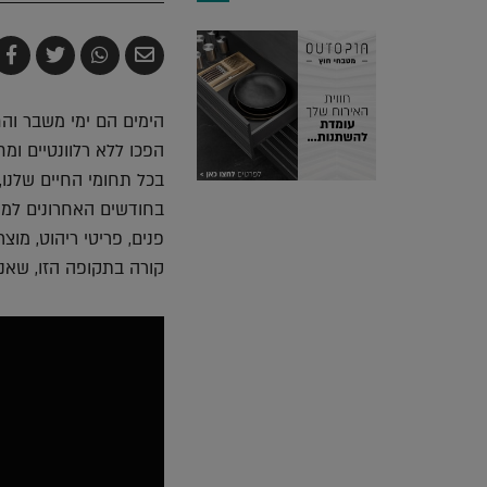
שלח
שתף
צייץ
ש
בדואר
ב-
ב-
ב
אלקטרוני
Whatsapp
witter
k
הימים הם ימי משבר והח
הפכו ללא רלוונטיים ומ
בכל תחומי החיים שלנו,
בחודשים האחרונים למרכז
פנים, פריטי ריהוט, מוצ
קורה בתקופה הזו, שאנ