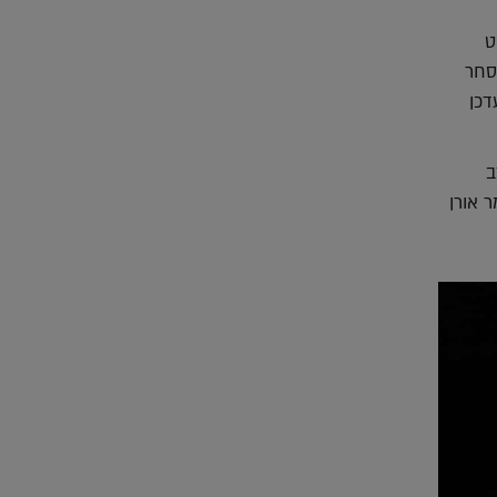
ט
סחר
עדכן
ב
ר אורן