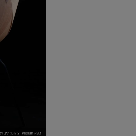
כסא Papiun (צילום: יניב ויצמן)