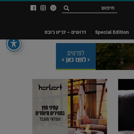
לעמוד
לעמוד
לעמוד
חפש
ה-
ה-
ה-
Facebook
Instagram
Ppinterest
של
של
של
Special Edition
דרושים – לג'יט ג'ובס
מגזין
מגזין
מגזין
לג'יט
לג'יט
לג'יט
Legit
Legit
Legit
Magazine
Magazine
Magazine