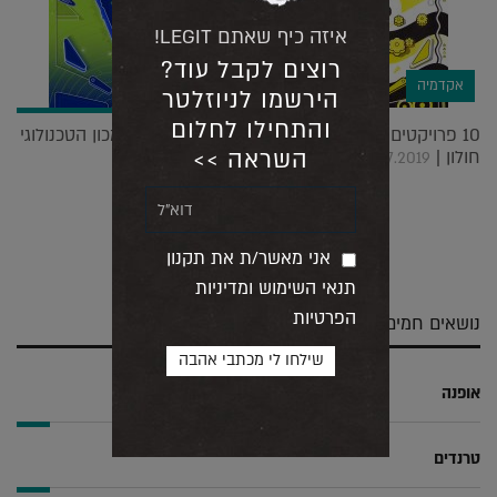
איזה כיף שאתם LEGIT!
רוצים לקבל עוד?
אקדמיה
הירשמו לניוזלטר
והתחילו לחלום
10 פרויקטים נבחרים מתערוכת הבוגרים של HIT המכון הטכנולוגי
השראה >>
חולון |
31.07.2019
שלח
שתף
צייץ
שתף
אני מאשר/ת את תקנון
בדואר
ב-
ב-
ב-
תנאי השימוש ומדיניות
אלקטרוני
Whatsapp
Twitter
Facebook
הפרטיות
נושאים חמים
אופנה
טרנדים