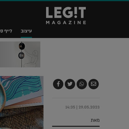
עיצוב
לייף סט
שלח
שתף
צייץ
שתף
בדואר
ב-
ב-
ב-
אלקטרוני
Whatsapp
Twitter
Facebook
29.05.2023 | 14:35
מאת