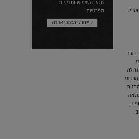
תנאי השימוש ומדיניות
טייל.
הפרטיות
ז העיר
.
ית הגדולה
ידי אח ואחות, מרקוס
ה והחנות
מלאה
פה,
 2015, ה-Irish Times בחר ב-