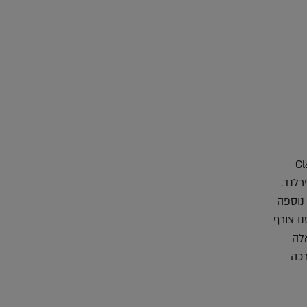
Clare G
רלנד.
ות און-ליין וחנות לוקאלית בעיר דבלין, מושם דגש על עיצוב ואומנות מקוריים. בשנת 2018 נוספה
Name. במרכז החלל ישנו צורף
אלה
רכה