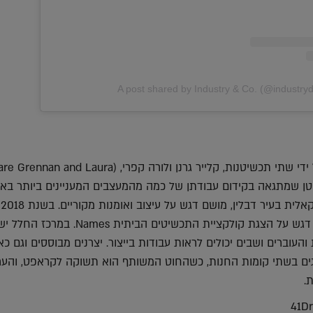
A post shared by Industry & Co. (@industry
הוקמה בשנת 2008 על ידי שתי תכשיטנות, קלייר גרנן ולורה קפרי, (rennan and Laura
 עסק קטן שמתגאה בקידום עבודתן של כמה מהמעצבים המעניינים ביותר באי
מחנ
קומה נוספת לחנות עם דגש על הצגת קולקציית התכשיטים הביתית s
העוברים ושבים יכולים לראות עבודות בייצור. יצרנים מבוססים וגם כ
ים בשתי קומות החנות, כשהחוט המשותף הוא תשוקה לקראפט, והע
.