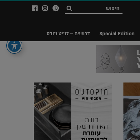
לעמוד
לעמוד
לעמוד
חפש
ה-
ה-
ה-
Facebook
Instagram
Ppinterest
של
של
של
Special Edition
דרושים – לג'יט ג'ובס
מגזין
מגזין
מגזין
לג'יט
לג'יט
לג'יט
Legit
Legit
Legit
Magazine
Magazine
Magazine