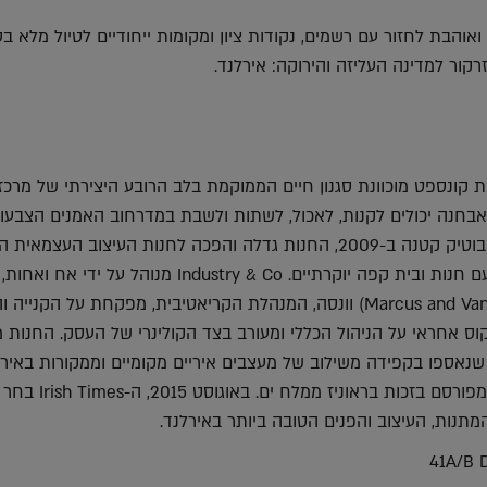
Faceboo
T
אוהבת לחזור עם רשמים, נקודות ציון ומקומות ייחודיים לטיול מלא בס
קור למדינה העליזה והירוקה: אירלנד.
Indu היא חנות קונספט מוכוונת סגנון חיים הממוקמת בלב הרובע היצירתי של מרכ
 אבחנה יכולים לקנות, לאכול, לשתות ולשבת במדרחוב האמנים הצבעוני
לאחר שנפתחה כחנות בוטיק קטנה ב-2009, החנות גדלה והפכה לחנות העיצוב העצמא
והידועה ביותר בדבלין, עם חנות ובית קפה יוקרתיים. Industry & Co מנוהל על 
וונסה)Marcus and Vanessa Mac Innes) וונסה, המנהלת הקריאטיבית, מפקחת על הקניי
ס אחראי על הניהול הכללי ומעורב בצד הקולינרי של העסק. החנות 
ת שנאספו בקפידה משילוב של מעצבים איריים מקומיים וממקורות באירו
ארה"ב ויפן ובית הקפה מפורסם בזכות בראוניז ממלח ים. באוגוסט
41A/B D