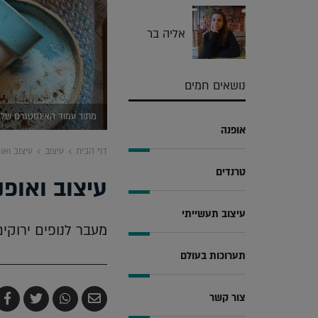
אליה בר
נושאים חמים
מתוך עמוד האינסטגרם של Irish Design Shop
אופנה
דף הבית
עיצוב
עיצוב ואו
טרנדים
עיצוב ואופ
עיצוב תעשייתי
מעבר לנופים ירוקים
תערוכות בעולם
צור קשר
שלח
שתף
צייץ
ש
בדואר
ב-
ב-
ב