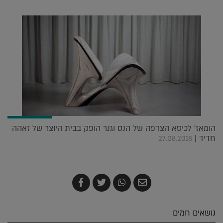
הומאז' לכיסא הצדפה של הנס וגנר הופק בבית היוצר של זאהה
חדיד |
27.08.2018
שלח
שתף
צייץ
שתף
בדואר
ב-
ב-
ב-
אלקטרוני
Whatsapp
Twitter
Facebook
נושאים חמים