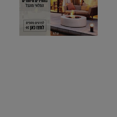
עיצוב עולמי - פריז
כל הדרך משוקולד בזיליקום ועד מוזיאון רודן – האייטם המלא |
04.04.2019