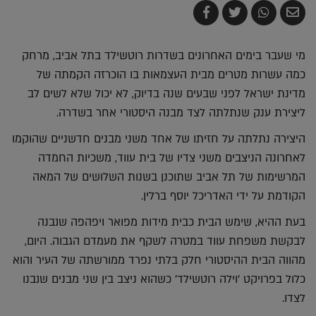
שלח
שתף
צייץ
שתף
בדואר
ב-
ב-
ב-
אלקטרוני
Whatsapp
Twitter
Facebook
מי שעבר בימים האחרונים בשדרות רוטשילד בתל אביב, מרחק
כמה עשרות מטרים מבית העצמאות בו הוכרזה הקמתה של
מדינת ישראל לפני שבעים שנה בדיוק, לא יכול שלא לשים לב
ליצירת ענק שנתלתה לצד מבנה היסטורי אחר בשדרה.
היצירה נתלתה על חזיתו של אחד משני מבנים חדשניים שהוקמו
לאחרונה הניצבים משני צדיו של בית עווד, משכיות החמדה
המרשימות של תל אביב שתוכנן בשנות השלושים של המאה
הקודמת על ידי האדריכל יוסף ברלין.
בעת ההיא, שימש הבית כבית מידות מפואר ויפהפה שנבנה
לבקשת משפחת עווד במטרה לשקף את מעמדם הגבוה. היום,
מהווה הבית ההיסטורי חלק בלתי נפרד ממורשתה של העיר והוא
כלול בפרויקט 'וילה רוטשילד' כשהוא ניצב בין שני מבנים שנבנו
לצדו.