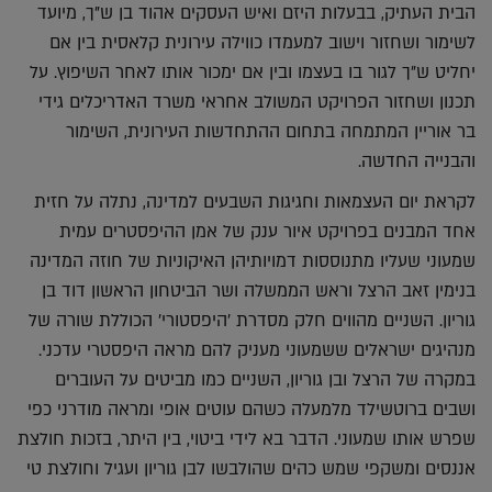
הבית העתיק, בבעלות היזם ואיש העסקים אהוד בן ש"ך, מיועד
לשימור ושחזור וישוב למעמדו כווילה עירונית קלאסית בין אם
יחליט ש"ך לגור בו בעצמו ובין אם ימכור אותו לאחר השיפוץ. על
תכנון ושחזור הפרויקט המשולב אחראי משרד האדריכלים גידי
בר אוריין המתמחה בתחום ההתחדשות העירונית, השימור
והבנייה החדשה.
לקראת יום העצמאות וחגיגות השבעים למדינה, נתלה על חזית
אחד המבנים בפרויקט איור ענק של אמן ההיפסטרים עמית
שמעוני שעליו מתנוססות דמויותיהן האיקוניות של חוזה המדינה
בנימין זאב הרצל וראש הממשלה ושר הביטחון הראשון דוד בן
גוריון. השניים מהווים חלק מסדרת 'היפסטורי' הכוללת שורה של
מנהיגים ישראלים ששמעוני מעניק להם מראה היפסטרי עדכני.
במקרה של הרצל ובן גוריון, השניים כמו מביטים על העוברים
ושבים ברוטשילד מלמעלה כשהם עוטים אופי ומראה מודרני כפי
שפרש אותו שמעוני. הדבר בא לידי ביטוי, בין היתר, בזכות חולצת
אננסים ומשקפי שמש כהים שהולבשו לבן גוריון ועגיל וחולצת טי