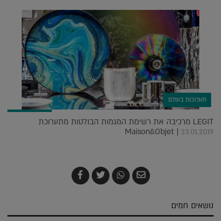
תערוכות בעולם
LEGIT מרכיבה את רשימת המגמות הבולטות מתערוכת
Maison&Objet |
23.01.2019
שלח
שתף
צייץ
שתף
בדואר
ב-
ב-
ב-
אלקטרוני
Whatsapp
Twitter
Facebook
נושאים חמים