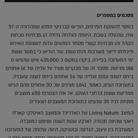
מסכמים במספרים
בנוסף להענקת הפרסים, הודיעו קברניטי הסלון שמהדורה ה-57
שלו, שננעלה בשבת, היוותה הצלחה גדולה הן מבחינת נוכחות
הקהל והן מבחינת קשרי מסחר המהווים עדות לעוצמת האירוע
וליכולתו לייצר מעורבות והתרגשות. עוד הודיעו כי במשך ששת
ימי התערוכה בפיירה, ביקרו במקום כ 435,000 איש שהגיעו מ
188 מדינות. מספר זה של מבקרים מעיד על עלייה של 16 אחוזים
ביחס לשנת 2016 ועלייה של 26 אחוזים ביחס לשנה שעברה.
בתערוכה הציגו, כאמור, 1,841 מציגים שכ 30 אחוזים מהם הגיעו
ממדינות שונות ברחבי העולם. אל אלו הצטרפו 650 מעצבים
מתחת לגיל 35 שהציגו בתערוכת המעצבים הצעירים.
המיצב Living Nature של האדריכל והמעצב האיטלקי קארלו
ראטי שהיווה תהודה לארבע עונות השנה ושימש כמעבדה
המשלבת בין עיצוב, הנדסה ובוטניקה, היווה שלוחה של התערוכה
במרכז העיר. המיצב נחשב גם הוא להצלחה גדולה וסחף אליו כ