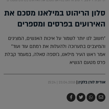
דף הבית
עיצוב
סלון הריהוט במילאנו מסכם את האירועים בפרסים ומספרים
סלון הריהוט במילאנו מסכם את
האירועים בפרסים ומספרים
"חשוב לנו יותר לשמור על איכות האנשים, המציגים
והמיצבים בתערוכה ולהעלות את רמתם עוד ועוד"
אמר ראש העיר מילאנו, ג'וספה סאלה, במעמד קבלת
פרס מטעם הנשיא
אודית לורן בלקין
|
23.04.2018 | 15:24
שלח
שתף
צייץ
שתף
בדואר
ב-
ב-
ב-
אלקטרוני
Whatsapp
Twitter
Facebook