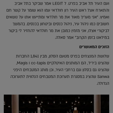
ועם העיר תל אביב בפרט. ל LEGIT אמר שביקר בתל אביב
והתארח אצל ראש העיר רון חולדאי עמו הוא שומר על קשר חם
ואמיץ. "אני מעריך מאוד את מר חולדאי ומתייעץ אתו על נושאים
חשובים כמו ניהול עיר, ניהול כנסים וביטחון בכנסים. בהמשך
לביקורי אצלו, אני מזמין כמובן את מר חולדאי להחזיר לי ביקור
במילאנו בזמן הקרוב" אמר סאלה.
הזוכים המאושרים
שלושת המנצחים בפרס מטעם הסלון, מבין 1,841 החברות
שהציגו ביריד, הם המותגים האיטלקיים cc-tapis ו Magis,
שהציגו גם בסלון וגם ברחבי העיר, וכן מותג המטבחים היפני
Sanwa שהציג במסגרת תערוכת המטבחים הנלווית לתערוכה
הגדולה.