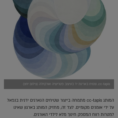
cc-tapis, שטיח באריגת יד בעיצוב פטרישיה אורקיולה (צילום יחצ)
המותג cc-tapis מתמחה בייצור שטיחים הנארגים ידנית בנפאל
על ידי אומנים מקומיים. לצד זה, מחזיק המותג בארגון שאינו
למטרות רווח המספק חינוך מלא לילדי האורגים.