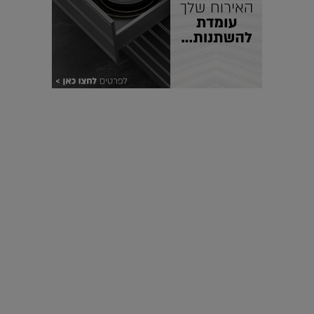
עיצוב עולמי - פריז
כל הדרך משוקולד בזיליקום ועד מוזיאון רודן – האייטם המלא |
04.04.2019