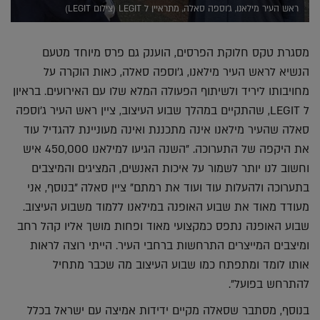
ראש העיר מילאנו, ג'וספה סאלה, מתראיין ל LEGIT (צילום LEGIT)
מסגרת טקס חלוקת הפרסים, הוענק גם פרס מיוחד מטעם
הנשיא לראש העיר מילאנו, ג'וספה סאלה, כאות הוקרה על
מחויבותו ליריד ולשיתוף הפעולה המלא שלו עם האירועים. בראיון
ל LEGIT, שהתקיים במהלך שבוע העיצוב, ציין ראש העיר ג'וספה
סאלה שהעיר מילאנו אינה מתכננת ואינה מעוניינת להגדיל עוד
את היקפה של התערוכה. "השנה הגיעו למילאנו 450,000 איש
וחשוב לנו יותר לשמור על איכות האנשים, המציגים והמיצבים
בתערוכה ולהעלות עוד ועוד את רמתם" ציין סאלה "בנוסף, אני
מעודד מאוד את שבוע האופנה במילאנו ללמוד משבוע העיצוב.
שבוע האופנה נתפס כמקצועי מאוד ופחות מושך אליו קהל רחב
ומיצבים המייצרים התרחשות ברחבי העיר. הייתי רוצה לראות
אותו לומד ומתפתח כמו שבוע העיצוב מה שכבר מתחיל
להתרחש בפועל".
בנוסף, מסתבר שסאלה מקיים ידידות אמיצה עם ישראל בכלל