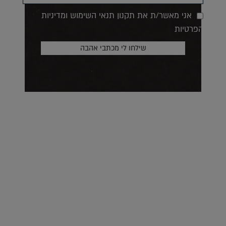
אני מאשר/ת את תקנון תנאי השימוש ומדיניות
הפרטיות
על העושר והכוח שבצבע: ריאיון עם המעצבת בטאן לורה ווד |