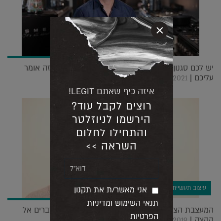
×
יש לכם סגנון עיצובי? המעצב איתמר לוי מסביר מה זה אומר
עליכם |
28.02.2021
איזה כיף שאתם LEGIT!
רוצים לקבל עוד?
הירשמו לניוזלטר
והתחילו לחלום
השראה >>
עיצוב תעשייתי
אני מאשר/ת את תקנון
תנאי השימוש ומדיניות
המעצבת הצרפתיה מטלי קרסה מתעקשת לדחוף דברים אל
הפרטיות
הקצה |
01.08.2019