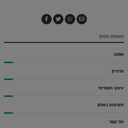
שלח
שתף
צייץ
שתף
בדואר
ב-
ב-
ב-
אלקטרוני
Whatsapp
Twitter
Facebook
נושאים חמים
אופנה
טרנדים
עיצוב תעשייתי
תערוכות בעולם
צור קשר