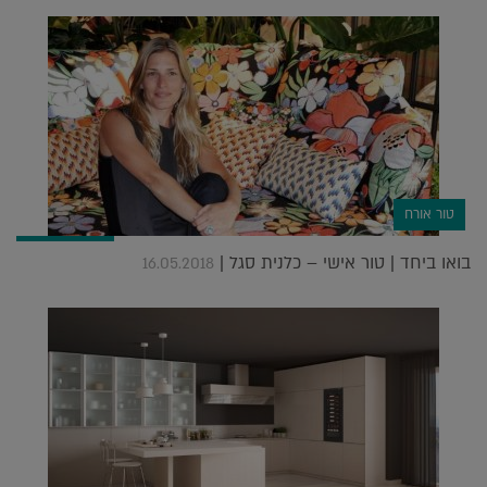
טור אורח
בואו ביחד | טור אישי – כלנית סגל |
16.05.2018