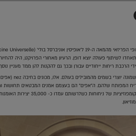
תף
-
Faceboo
T
ממש לאחרונה, מותג היופי הפריזאי מהמאה ה-19 ל'אופיסין אוניברסל בולי' (le
ובר התאחדו לשיתוף פעולה יוצא דופן. הרעיון מאחורי הפרויקט, היה להחיו
ידי הרכבת ריחות ייחודיים עבורן ובכך גם להקנות להן ממד מעניין נוסף.
לצורך המשימה, נאספו שמונה יוצרי בשמים מהמובילים בעולם. אלו, מכונים בחיבה nez (אפים
יח המפותח שלהם. ה"אפים" הם בעצמם אמנים המבטאים תחושות ומ
מופשטים על ידי יצירת קומפוזיציות של ניחוחות כשלרשותם עמדו כ- 35,000 יצירות האומנ
זיאון.