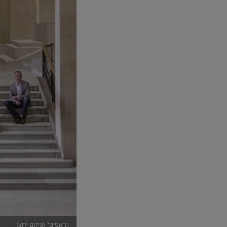
ה"אפים" (צילום יחצ)