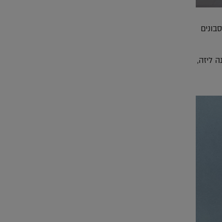
בונים
 ליזה,