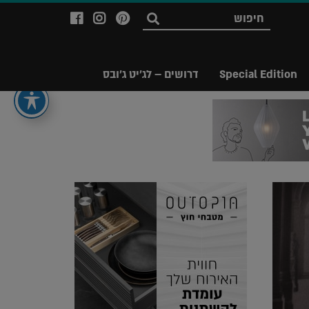
לעמוד
לעמוד
לעמוד
חפש
ה-
ה-
ה-
Facebook
Instagram
Ppinterest
של
של
של
Special Edition
דרושים – לג'יט ג'ובס
מגזין
מגזין
מגזין
לג'יט
לג'יט
לג'יט
Legit
Legit
Legit
Magazine
Magazine
Magazine