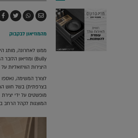
שלח
שתף
צייץ
ש
בדואר
ב-
ב-
ב
אלקטרוני
Whatsapp
witter
k
מהמוזיאון לבקבוק
Bully) ומוזיאון הל
היצירות הוויזואליות על 
בצרפתית) בשל חוש הר
המוצגות לקהל הרחב במו