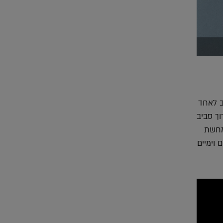
ב לאחד
וך סביב
ומחשת
 וימיים