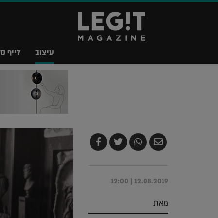
עיצוב
לייף סט
שלח
שתף
צייץ
שתף
בדואר
ב-
ב-
ב-
אלקטרוני
Whatsapp
Twitter
Facebook
12.08.2019 | 12:00
מאת