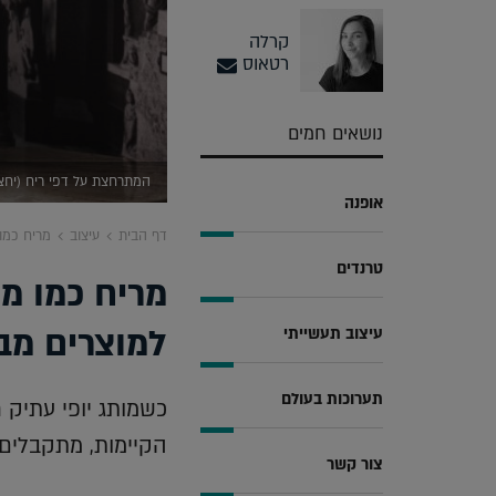
קרלה
רטאוס
נושאים חמים
המתרחצת על דפי ריח (יחצ
אופנה
דף הבית
עיצוב
מריח כמו 
טרנדים
מריח כמו מש
למוצרים מב
עיצוב תעשייתי
תערוכות בעולם
כשמותג יופי עתיק 
הקיימות, מתקבלים ב
צור קשר