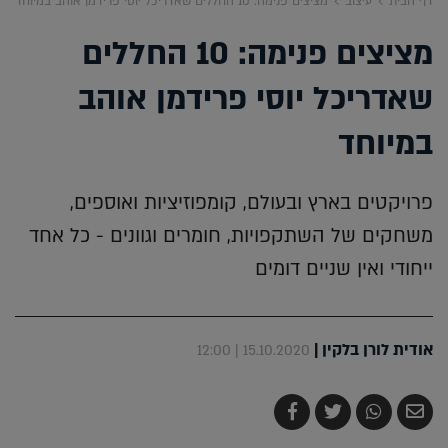
דף הבית
עיצוב
מציצים פנימה: 10 החללים שאדריכל יוסי פרידמן אוהב במיוחד
מציצים פנימה: 10 החללים
שאדריכל יוסי פרידמן אוהב
במיוחד
פרויקטים בארץ ובעולם, קומפוזיציות ואוספים,
משחקים של השתקפויות, חומרים וגוונים - כל אחד
ייחודי ואין שניים דומים
אודית לורן בלקין
|
15.10.2020 | 12:00
שלח
שתף
צייץ
שתף
בדואר
ב-
ב-
ב-
אלקטרוני
Whatsapp
Twitter
Facebook