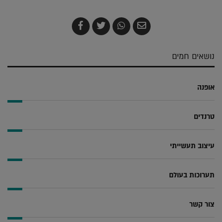
שלח
שתף
צייץ
שתף
בדואר
ב-
ב-
ב-
אלקטרוני
Whatsapp
Twitter
Facebook
נושאים חמים
אופנה
טרנדים
עיצוב תעשייתי
תערוכות בעולם
צור קשר