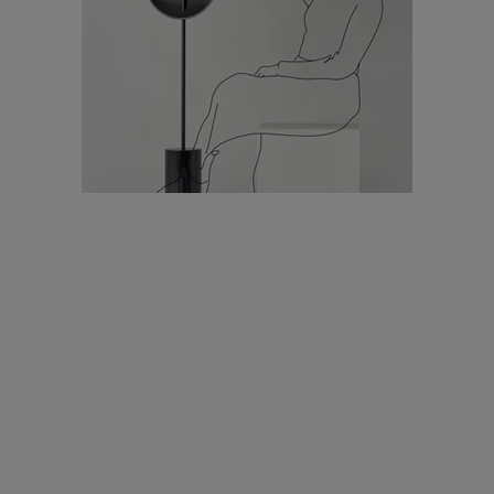
עיצוב עולמי - פריז
כל הדרך משוקולד בזיליקום ועד מוזיאון רודן – האייטם המלא |