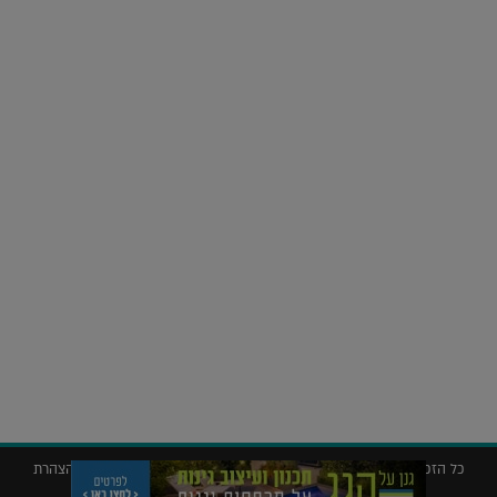
על העושר והכוח שבצבע: ריאיון עם המעצבת בטאן לורה ווד |
23.02.2026
נדל"ן
חלומות בהקיץ? כך נראה מלון היוקרה של אקירוב בפריז |
04.02.2026
כל הזכויות שמורות © 2019 ללג'יט – המגזין לאדריכלות עיצוב ונדל"ן |
הצהרת
נגישות
|
מדיניות פרטיות
|
תנאי שימוש