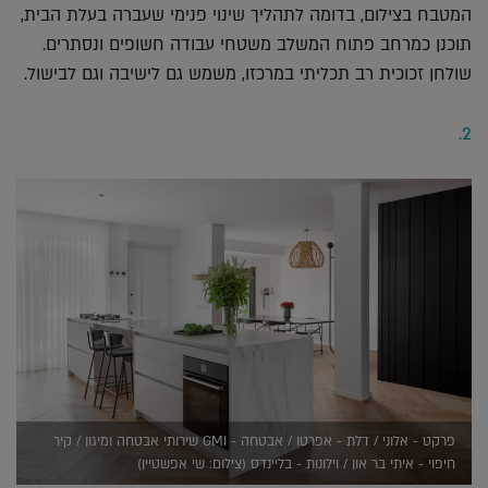
המטבח בצילום, בדומה לתהליך שינוי פנימי שעברה בעלת הבית,
תוכנן כמרחב פתוח המשלב משטחי עבודה חשופים ונסתרים.
שולחן זכוכית רב תכליתי במרכזו, משמש גם לישיבה וגם לבישול.
2.
פרקט - אלוני / דלת - אפרטו / אבטחה - GMI שירותי אבטחה ומיגון / קיר
חיפוי - איתי בר און / וילונות - בליינדס (צילום: שי אפשטיין)