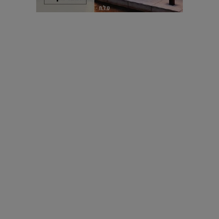
עיצוב עולמי - פריז
כל הדרך משוקולד בזיליקום ועד מוזיאון רודן – האייטם המלא |
04.04.2019