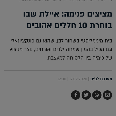
דף הבית
עיצוב
מציצים פנימה: איילת שבו בוחרת 10 חללים אהובים
מציצים פנימה: איילת שבו
בוחרת 10 חללים אהובים
בית מינימליסטי בשחור לבן, שהוא גם פונקציונאלי
וגם מכיל בהמון שמחה ילדים ואורחים, נוצר מניצוץ
של כימיה בין הלקוחה למעצבת
מערכת לג'יט
|
17.09.2020 | 12:00
שלח
שתף
צייץ
שתף
בדואר
ב-
ב-
ב-
אלקטרוני
Whatsapp
Twitter
Facebook