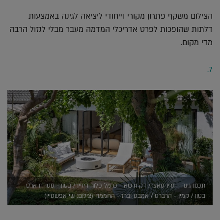
הצילום משקף פתרון מקורי וייחודי ליציאה לגינה באמצעות
דלתות שהופכות לפרט אדריכלי המדמה מעבר מבלי לגזול הרבה
מדי מקום.
7.
תכנון גינה - גרין טאצ' / דק ודשא - כרמל פלור דיזיין / בטון - סטודיו ארט
בטון / קמין - הרברט / אמבט וברז - החממה (צילום: שי אפשטיין)