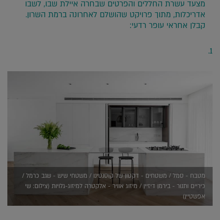
מצעד עשרת החללים והפרטים שבחרה איילת שבו, לשבו
אדריכלות, מתוך פרויקט שהושלם לאחרונה ברמת השרון.
קבלן אחראי עופר רדעי:
1.
מטבח - סמל / משטחים - דקטון של קוסנטינו / משטחי שיש - שגב כרמל /
כיריים ותנור - בירמן דיזיין / מיזוג אוויר - אלקטרה למיזוג-גלויות (צילום: שי
אפשטיין)