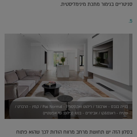
סניטריים בגימור מתכת מינימליסטית.
5.
בנייה בגבס - אורבונד / ריהוט ואקססוריז - Pas Normal / קמין - הרברט /
שטיח - ראגס&קו / אביזרים - בנטו (צילום: שי אפשטיין)
בסלון הזה יש תחושת מרחב מרווח הודות לכך שהוא פתוח