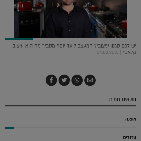
יש לכם סגנון עיצובי? המעצב ליעד יוסף מסביר מה הוא עיצוב
קלאסי |
04.02.2021
שלח
שתף
צייץ
שתף
בדואר
ב-
ב-
ב-
אלקטרוני
Whatsapp
Twitter
Facebook
נושאים חמים
אופנה
טרנדים