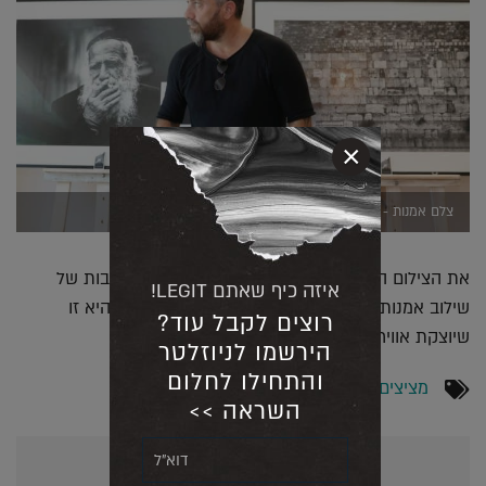
×
צלם אמנות - שי אשכנזי (צילום: אור גפן)
את הצילום הזה בחרתי על מנת להמחיש את החשיבות של
איזה כיף שאתם LEGIT!
שילוב אמנות בכל פרויקט עיצוב באשר הוא. אמנות היא זו
רוצים לקבל עוד?
שיוצקת אווירה והופכת מקום לבית.
הירשמו לניוזלטר
והתחילו לחלום
מציצים
,
עיצוב פנים
השראה >>
אולי יעניין אותך גם...